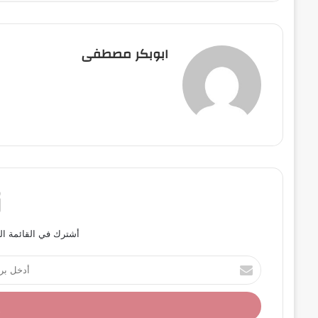
ابوبكر مصطفى
أشترك في القائمة ال
أ
د
خ
ل