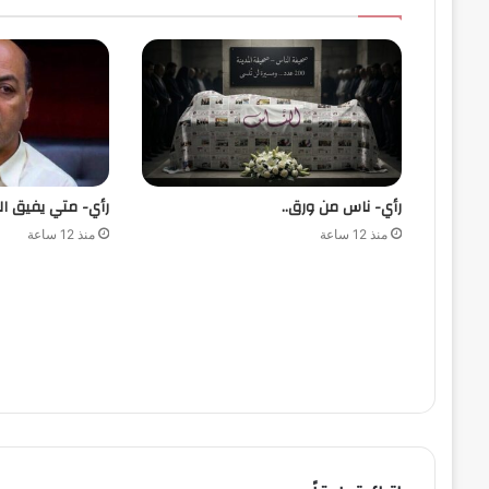
رأي- ناس من ورق..
رأي- متي يفيق ال
منذ 12 ساعة
منذ 12 ساعة