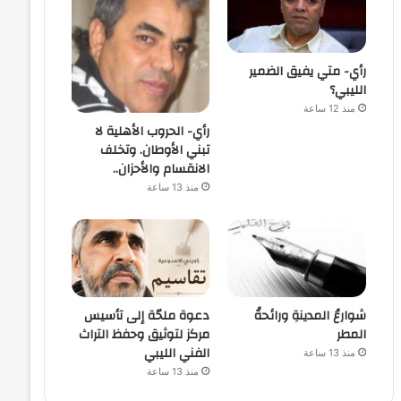
رأي- متي يفيق الضمير
الليبي؟
منذ 12 ساعة
رأي- الحروب الأهلية لا
تبني الأوطان. وتخلف
الانقسام والأحزان..
منذ 13 ساعة
شوارعُ المدينةِ ورائحةُ
دعوة ملحّة إلى تأسيس
المطر
مركز لتوثيق وحفظ التراث
الفني الليبي
منذ 13 ساعة
منذ 13 ساعة