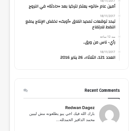
18/11/2017
أمين عام «ناتو» يعتذر لتركيا بعد «حادثة» في النروج
18/11/2017
تبدد توقعات تمديد اتفاق «أوبك» لخفض الإنتاج يدفع
النفط للارتفاع
منذ 12 ساعة
رأي- ناس من ورق..
18/11/2017
العدد 121، الثلاثاء، 26 يناير 2016
Recent Comments
Redwan Dagez
بارك الله فيك اخي يبو يطلعونه مش ليبين
محمد الداقيز الحمدلله...