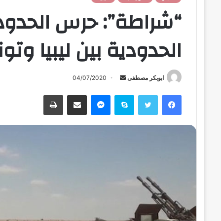
“شراطة”: حرس الحدود 
الحدودية بين ليبيا وت
ابوبكر مصطفى
أ
04/07/2020
ر
فيسبوك
تويتر
سكايب
ماسنجر
مشاركة عبر البريد
طباعة
س
ل
ب
ر
ي
د
ا
إ
ل
ك
ت