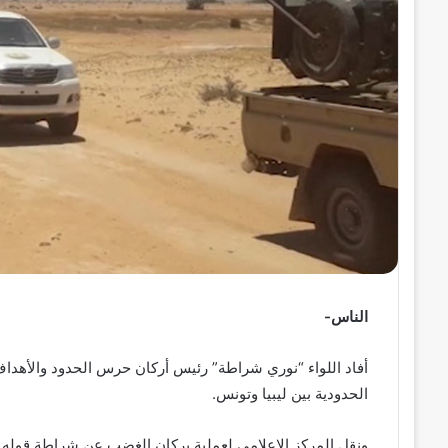
ر
و
ن
ي
ا
الناس-
أفاد اللواء “نوري شراطة” رئيس أركان حرس الحدود والأهداف
الحدودية بين ليبيا وتونس.
ونقل المركز الإعلامي لعملية بركان الغضب عن شراطة قوله 