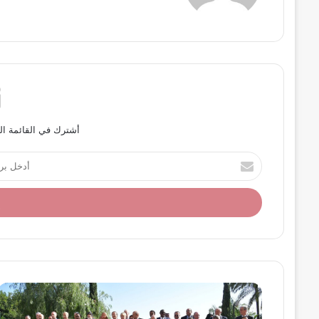
أشترك في القائمة ال
أ
د
خ
ل
ب
ر
ي
د
ك
ا
ل