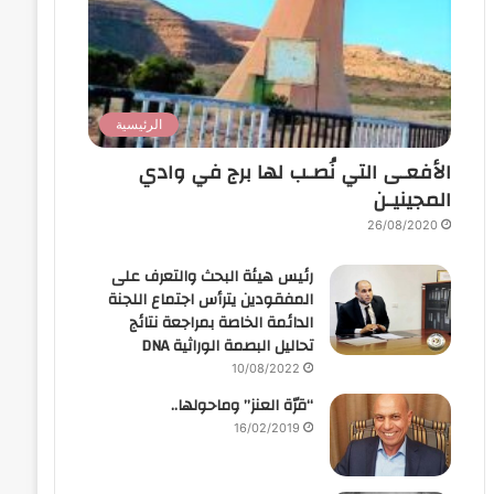
الرئيسية
الأفعـى التي نُصـب لها برج في وادي
المجينيـن
26/08/2020
رئيس هيئة البحث والتعرف على
المفقودين يترأس اجتماع اللجنة
الدائمة الخاصة بمراجعة نتائج
تحاليل البصمة الوراثية DNA
10/08/2022
“قرّة العنز” وماحولها..
16/02/2019