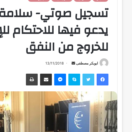
تسجيل صوتي- سلامة ي
يدعو فيها للاحتكام لل
للخروج من النفق
ابوبكر مصطفى
أ
13/11/2018
ر
فيسبوك
تويتر
سكايب
ماسنجر
مشاركة عبر البريد
طباعة
س
ل
ب
ر
ي
د
ا
إ