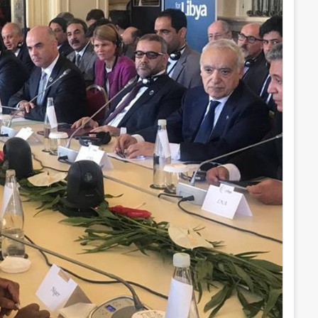
ل
ك
ت
ر
و
ن
ي
ا