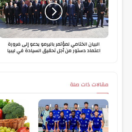
إ
ل
ك
ت
ر
و
ن
البيان الختامي لمؤتمر باليرمو يدعو إلى ضرورة
ي
اعتماد دستور من أجل تحقيق السيادة في ليبيا
مقالات ذات صلة