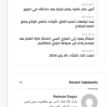
18/11/2017
أمين عام «ناتو» يعتذر لتركيا بعد «حادثة» في النروج
18/11/2017
تبدد توقعات تمديد اتفاق «أوبك» لخفض الإنتاج يدفع
النفط للارتفاع
منذ 14 ساعة
البشائر يعود إلى الدوري الليبي الممتاز لكرة القدم بعد
موسم واحد من هبوطه لدوري المظاليم..
18/11/2017
العدد 121، الثلاثاء، 26 يناير 2016
Recent Comments
Redwan Dagez
بارك الله فيك اخي يبو يطلعونه مش ليبين
محمد الداقيز الحمدلله...