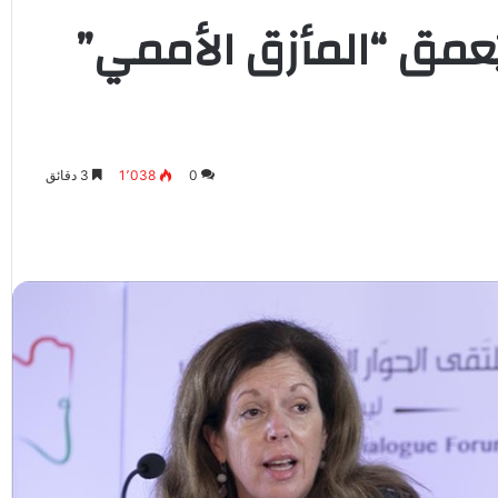
ُعمق “المأزق الأممي”
0
1٬038
3 دقائق