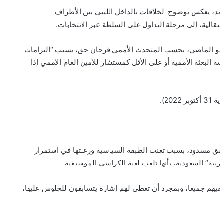
، يعكس بوضوح الخلافات بالداخل الليبي بين الأطراف
الية، إلى مرحلة التداول على السلطة عبر الانتخابات.
ت مهمة ويليامز، كمستشارة أممية في ليبيا في 31 يوليو الماضي، بحسب المتحدث الأممي فرحان حق، بسبب “التزامات
لبعثة الأممية أو على الأقل كمستشار للأمين العام الأممي إذا
2).
 نفق مسدود، بسبب تعنت الطبقة السياسية ورغبتها في استمرار
بية” السعودية، بأنها تلعب لعبة الكراسي الموسيقية.
فيهم جميعا، وبمجرد أن تعطى لهم إشارة يتسابقون للجلوس عليها،