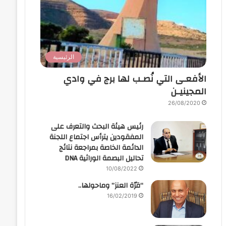
الرئيسية
الأفعـى التي نُصـب لها برج في وادي
المجينيـن
26/08/2020
رئيس هيئة البحث والتعرف على
المفقودين يترأس اجتماع اللجنة
الدائمة الخاصة بمراجعة نتائج
تحاليل البصمة الوراثية DNA
10/08/2022
“قرّة العنز” وماحولها..
16/02/2019