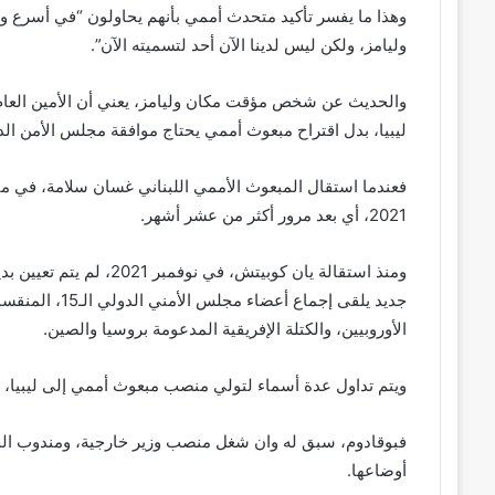
وهذا ما يفسر تأكيد متحدث أممي بأنهم يحاولون “في أسرع 
وليامز، ولكن ليس لدينا الآن أحد لتسميته الآن”.
والحديث عن شخص مؤقت مكان وليامز، يعني أن الأمين العام 
ليبيا، بدل اقتراح مبعوث أممي يحتاج موافقة مجلس الأمن ا
2021، أي بعد مرور أكثر من عشر أشهر.
جديد يلقى إجماع 
الأوروبيين، والكتلة الإفريقية المدعومة بروسيا والصين.
ويتم تداول عدة أسماء لتولي منصب مبعوث أممي إلى ليبيا، أب
فبوقادوم، سبق له وان شغل منصب وزير خارجية، ومندوب الجزا
أوضاعها.