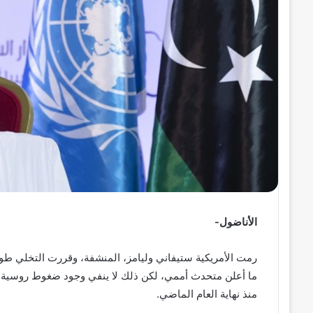
ر
و
ن
ي
ا
الأناضول-
رمت الأمريكية ستيفاني وليامز، المنشفة، وقررت التخلي طو
ما أعلن متحدث أممي، لكن ذلك لا ينفي وجود ضغوط روسية و
منذ نهاية العام الماضي.