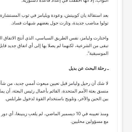
النواب، إلا أنها أخفقت في إعداد قاعدة دستورية.
تولوا مناصب جديدة، وثارت حول بعضهم شبهات فساد.
تبقى من الشرعية، لكنهما لم يصلا بها إلى أي اتفاق جديد قا
الموسيقية”.
ـ رحلة البحث عن بديل
لا شك أن رحيل وليامز قبل تعيين مبعوث أممي جديد، من شأنه 
منسق بعثة الأمم المتحدة، القائم بأعمال رئيس البعثة، أن 
بين الحين والآخر، وتلويح باستخدام القوة لدخول طرابلس.
ومنذ تعيينه في 10 ديسمبر الماضي، لم يلعب زينينغا
مع مسؤولين محليين.