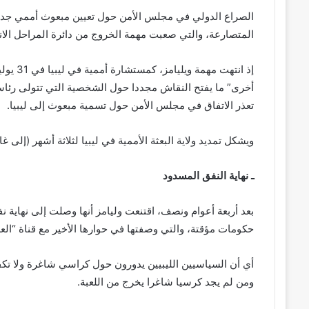
الصراع الدولي في مجلس الأمن حول تعيين مبعوث أممي جديد
المتصارعة، والتي صعبت مهمة الخروج من دائرة المراحل الانتق
إذ انته
أخرى” ما يفتح النقاش مجددا حول الشخصية التي تتولى رئاسة ا
تعذر الاتفاق في مجلس الأمن حول تسمية مبعوث إلى ليبيا.
ويشكل تمديد ولاية البعثة الأممية في ليبيا لثلاثة أشهر (إلى غاية 31 أكتوبر 022
ـ نهاية النفق المسدود
بعد أربعة أعوام ونصف، اقتنعت وليامز أنها وصلت إلى نهاية
حكومات مؤقتة، والتي وصفتها في حوارها الأخير مع قناة “العر
أي أن السياسيين الليبيين يدورون حول كراسي شاغرة ولا تك
ومن لم يجد كرسيا شاغرا يخرج من اللعبة.