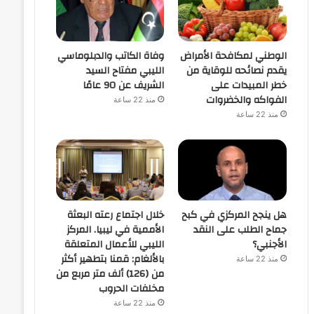
الوطني لمكافحة الأمراض
وفاة الكاتب والدبلوماسي
يقدم نصائحه للوقاية من
الليبي مفتاح السيد
خطر المبيدات على
الشريف عن 90 عامًا
الفواكه والخضروات
منذ 22 ساعة
منذ 22 ساعة
هل ينجح المركزي في كبح
خلال اجتماع رعته البعثة
جماح الطلب على النقد
الأممية في ليبيا. المركز
الأجنبي؟
الليبي للأعمال المتعلقة
بالألغام: قمنا بتطهير أكثر
منذ 22 ساعة
من (126) ألف متر مربع من
مخلفات الحروب
منذ 22 ساعة