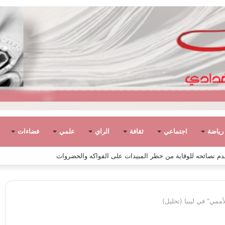
رياضة
اجتماعي
ثقافة
الراي
علمي
فضاءات
 مفتاح السيد الشريف عن 90 عامًا
أممي” في ليبيا (تحليل)