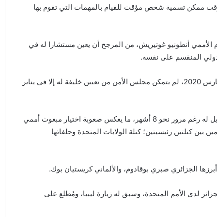
وقت ممكن تسمية شخص مؤقت للقيام بالمهمات التي تقوم بها
الأممي أنطونيو غوتيريش، من المرجح أن يعين مستشارا له في
لدولي المنقسم على نفسه.
فعندما استقال المبعوث الأممي اللبناني غسان سلامة، في مارس 2020، لم يتمكن مجلس الأمن من تعيين خليفة له إلا في يناير
ومنذ استقالة يان كوبيتش، في نوفمبر 2021، لم يتم تعيين بديل له رغم مرور نحو 8 أشهر، ما يعكس صعوبة اختيار مبعوث أممي
أعضاء مجلس الأمني الدولي الـ15، المنقسمين بين كتلتين رئيسيتين؛ كتلة الولايات المتحدة وحلفائها
رزها الجزائري صبري بوقادوم، والألماني كريستيان بوك.
ئر لدى الأمم المتحدة، وسبق له زيارة ليبيا، ومُطلع على