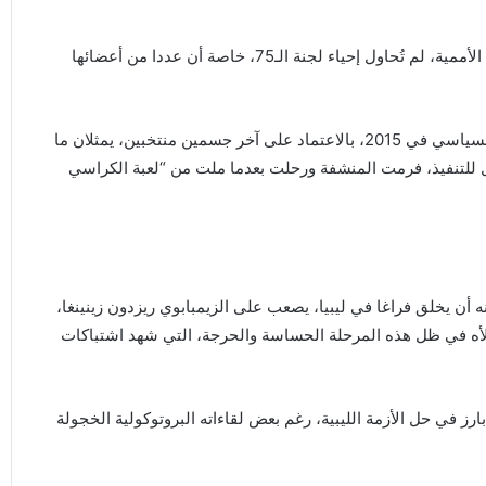
بعد استقالة يان كوبيتش، وعودة ويليامز في ثوب المستشارة الأممية، لم تُحاول إحياء لجنة الـ75، خاصة أن عددا من أعضائها
واختارت وليامز، نفس الطريق السياسي، الذي أنتج الاتفاق السياسي في 2015، بالاعتماد على آخر جسمين منتخبين، يمثلان ما
بل للتنفيذ، فرمت المنشفة ورحلت بعدما ملت من “لعبة الكراسي
أن يخلق فراغا في ليبيا، يصعب على الزيمبابوي ريزدون زينينغا،
يملأه في ظل هذه المرحلة الحساسة والحرجة، التي شهد اشتباكات
، أي دور بارز في حل الأزمة الليبية، رغم بعض لقاءاته البروتوكولية الخجولة