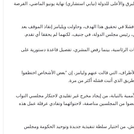
ق والأعلى للدولة (نيابي استشاري) نهاية يونيو الماضي، الفرصة
فشلا في تحقيق هذا الهدف، وحاولت ويليامز إنقاذ الموقف بعد
 رئيس مجلس الدولة، في جنيف، لكنهما لم يحققا أي تقدم.
ات الرئاسية، بينما رفض المشري، تفصيل قاعدة دستورية على
الأطراف، التي قالت عنهم وليامز، إن “بعض الأشخاص اختطفوا
ريق الذي أثبت فشله أكثر من مرة.
 كنت رئيسة البعثة الأممية بالنيابة، من إيجاد مخرج غير تقليدي لاحتكار مجلسي النواب
ولة للقرار، عبر تشكيل لجنة الـ75، التي ضمت أيضا 26 عضوا من المجلسين مناصفة، لاحتوائهما وتفادي عرقلة عمل هذه
د يان كوبيتش، من اختيار سلطة تنفيذية جديدة وتوحيد الحكومة ومجلس