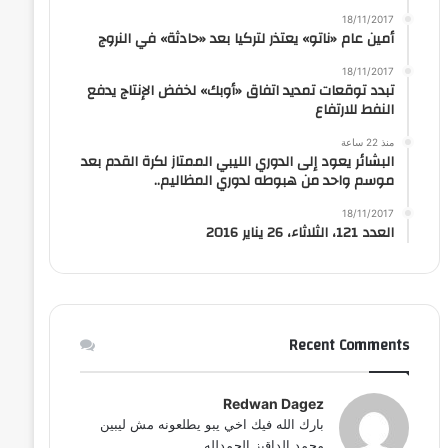
18/11/2017
أمين عام «ناتو» يعتذر لتركيا بعد «حادثة» في النروج
18/11/2017
تبدد توقعات تمديد اتفاق «أوبك» لخفض الإنتاج يدفع
النفط للارتفاع
منذ 22 ساعة
البشائر يعود إلى الدوري الليبي الممتاز لكرة القدم بعد
موسم واحد من هبوطه لدوري المظاليم..
18/11/2017
العدد 121، الثلاثاء، 26 يناير 2016
Recent Comments
Redwan Dagez
بارك الله فيك اخي يبو يطلعونه مش ليبين
محمد الداقيز الحمدلله...