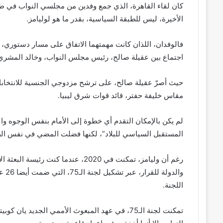
كان لقاء القاهرة، الذي جمع وفدين من مجلسي النواب في طبر
الأخيرة، ليس للطبقة السياسية، بقدر ما هو لوليامز.
فالوفدان، اللذان كانت مهمتهما الاتفاق على مسار دستوري، 
اجتماع بين عقيلة صالح، رئيس مجلس النواب، وخالد المشري،
حيث أصرّ عقيلة صالح، على ترشح مزدوجي الجنسية للانتخاب
مقاس خليفة حفتر، قائد قوات شرق ليبيا.
لم يكن بالإمكان التقدم أي خطوة إلى الأمام بنفس الوجوه و
المستقبل السياسي للبلاد”، لكنها فضلت المضي في نفس الط
رغم أن وليامز، تمكنت في 2020، عندما
والد
اللجنة.
تمكنت لجنة الـ75، في عهد المبعوث الأممي الجدي