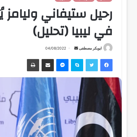
رحيل ستيفاني وليامز ي
في ليبيا (تحليل)
ابوبكر مصطفى
أ
04/08/2022
ر
فيسبوك
تويتر
سكايب
ماسنجر
مشاركة عبر البريد
طباعة
س
ل
ب
ر
ي
د
ا
إ
ل
ك
ت