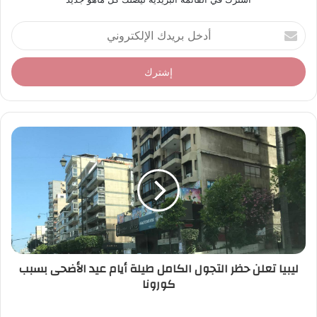
أ
د
خ
ل
ب
ر
ي
د
ك
ا
ل
إ
ل
ك
ت
ر
ليبيا تعلن حظر التجول الكامل طيلة أيام عيد الأضحى بسبب
و
كورونا
ن
ي