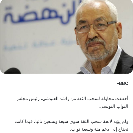
س
ل
ب
ر
ي
د
ا
إ
ل
ك
ت
ر
BBC-
و
ن
أخفقت محاولة لسحب الثقة من راشد الغنوشي، رئيس مجلس
ي
النواب التونسي.
ا
ولم يؤيد لائحة سحب الثقة سوى سبعة وتسعين نائبا، فيما كانت
تحتاج إلى دعم مئة وتسعة نواب.