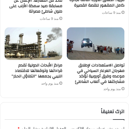
قريبًا.. انطلاق الدورة الثالثة لجائزة
للحد من انتشارها. الإعلان عن
كامل المقهور للقصة القصيرة
مسابقة صيد سمكة الأرنب على
طول شاطئ مصراتة
منذ 9 ساعات
منذ 9 ساعات
تواصل الاستعدادات لإطلاق
مراكز الأبحاث الدولية تقدم
مهرجان العرعار السياحي في
قراءاتها وتوقعاتها للاقتصاد
موعده وفرق أوروبية تؤكد
الليبي يجمعها “التفاؤل الحذر”
مشاركتها في ألعاب الشاطئ
منذ يوم واحد
منذ يوم واحد
اترك تعليقاً
لن يتم نشر عنوان بريدك الإلكتروني.
الحقول الإلزامية مشار إليها بـ
*