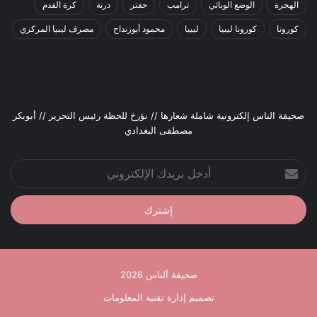
الهجرة
الوضع الوبائي
ترامب
حفتر
درنة
كرة القدم
كورونا
كورونا ليبيا
ليبيا
محمود أبوزنداح
مصرف ليبيا المركزي
صحيقة الناس إلكترونية شاملة شعارها // نؤرخ للحظة رئيس التحرير // أبوبكر
مصطفى البغدادي
أدخل
بريدك
الإلكتروني
صحيفة ألناس 2026
تصميم إدارة تقنية المعلومات