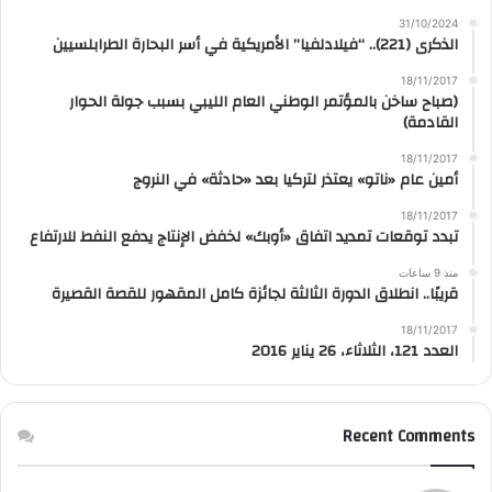
31/10/2024
الذكرى (221).. “فيلادلفيا” الأمريكية في أسر البحارة الطرابلسيين
18/11/2017
(صباح ساخن بالمؤتمر الوطني العام الليبي بسبب جولة الحوار
القادمة)
18/11/2017
أمين عام «ناتو» يعتذر لتركيا بعد «حادثة» في النروج
18/11/2017
تبدد توقعات تمديد اتفاق «أوبك» لخفض الإنتاج يدفع النفط للارتفاع
منذ 9 ساعات
قريبًا.. انطلاق الدورة الثالثة لجائزة كامل المقهور للقصة القصيرة
18/11/2017
العدد 121، الثلاثاء، 26 يناير 2016
Recent Comments