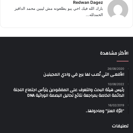
Redwan Dagez
بارك الله فيك اخي يبو يطلعونه مش ليبين محمد الداقيز
الحمدلله...
الأكثر مشاهدة
26/08/2020
الأفعـى التي نُصـب لها برج في وادي المجينيـن
10/08/2022
رئيس هيئة البحث والتعرف على المفقودين يترأس اجتماع اللجنة
الدائمة الخاصة بمراجعة نتائج تحاليل البصمة الوراثية DNA
16/02/2019
“قرّة العنز” وماحولها..
تصنيفات