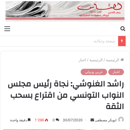
بحث
الق
عن
صفحة وحكاية،
الرئيسية
/
الرئيسية
/
اخبار
اخبار
عربي ودولي
راشد الغنوشي: نجاة رئيس مجلس
النواب التونسي من اقتراع بسحب
الثقة
ابوبكر مصطفى
أ
30/07/2020
0
1٬296
دقيقة واحدة
ر