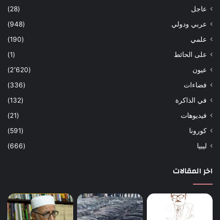
عاجل
(28)
عربي ودولي
(948)
علمي
(190)
على الحائط
(1)
عيون
(2٬620)
فضاءات
(336)
في الذاكرة
(132)
فيديوهات
(21)
كورونا
(591)
ليبيا
(666)
اخر المقالات