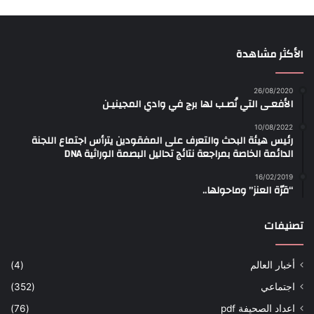
الأكثر مشاهدة
26/08/2020
الأفعـى التي نُصـب لها برج في وادي المجينيـن
10/08/2022
رئيس هيئة البحث والتعرف على المفقودين يترأس اجتماع اللجنة
الدائمة الخاصة بمراجعة نتائج تحاليل البصمة الوراثية DNA
16/02/2019
“قرّة العنز” وماحولها..
تصنيفات
أخبار العالم
(4)
اجتماعي
(352)
اعداد الصحيفة pdf
(76)