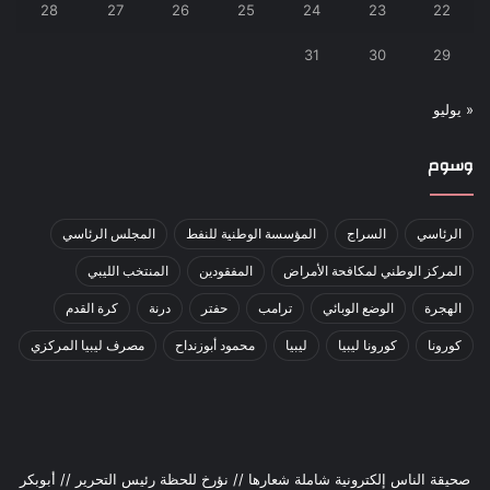
28
27
26
25
24
23
22
31
30
29
« يوليو
وسوم
الرئاسي
السراج
المؤسسة الوطنية للنفط
المجلس الرئاسي
المركز الوطني لمكافحة الأمراض
المفقودين
المنتخب الليبي
الهجرة
الوضع الوبائي
ترامب
حفتر
درنة
كرة القدم
كورونا
كورونا ليبيا
ليبيا
محمود أبوزنداح
مصرف ليبيا المركزي
صحيقة الناس إلكترونية شاملة شعارها // نؤرخ للحظة رئيس التحرير // أبوبكر