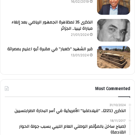
16/02/2019
الذكرى 35 لمظاهرة الجمهور الرياضي بعد إلغاء
مباراة ليبيا.. الجزائر
21/01/2024
قبر الشهيد “كعبار” في مقبرة أبو اعليم بمصراتة
13/01/2024
Most Commented
31/10/2024
الذكرى (221).. “فيلادلفيا” الأمريكية في أسر البحارة الطرابلسيين
18/11/2017
(صباح ساخن بالمؤتمر الوطني العام الليبي بسبب جولة الحوار
القادمة)