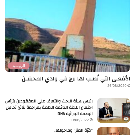
الرئيسية
الأفعـى التي نُصـب لها برج في وادي المجينيـن
26/08/2020
رئيس هيئة البحث والتعرف على المفقودين يترأس
اجتماع اللجنة الدائمة الخاصة بمراجعة نتائج تحاليل
البصمة الوراثية DNA
10/08/2022
“قرّة العنز” وماحولها..