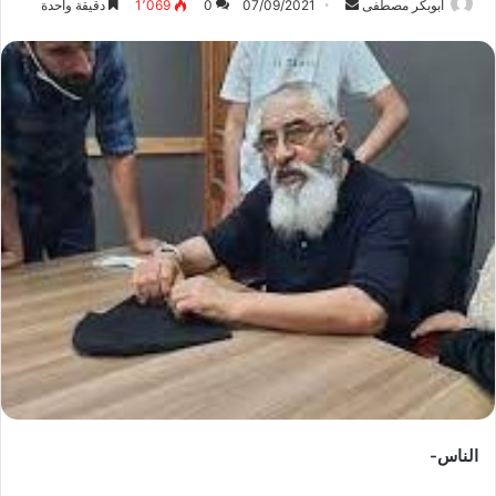
ابوبكر مصطفى
أ
07/09/2021
0
1٬069
دقيقة واحدة
ر
س
ل
ب
ر
ي
د
ا
إ
ل
ك
ت
ر
و
ن
ي
الناس-
ا