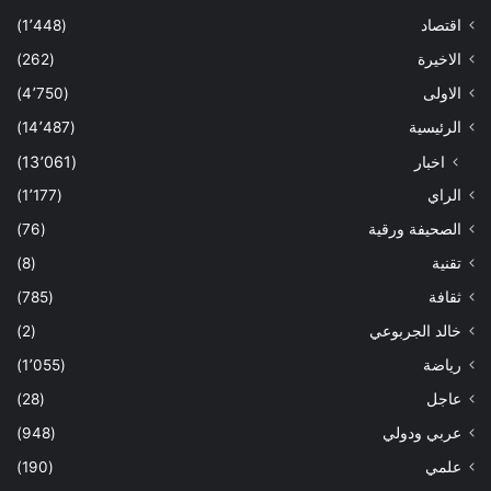
اقتصاد
(1٬448)
الاخيرة
(262)
الاولى
(4٬750)
الرئيسية
(14٬487)
اخبار
(13٬061)
الراي
(1٬177)
الصحيفة ورقية
(76)
تقنية
(8)
ثقافة
(785)
خالد الجربوعي
(2)
رياضة
(1٬055)
عاجل
(28)
عربي ودولي
(948)
علمي
(190)