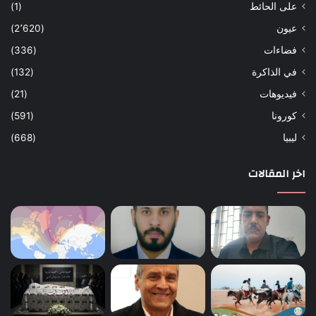
على الحائط
(1)
عيون
(2٬620)
فضاءات
(336)
في الذاكرة
(132)
فيديوهات
(21)
كورونا
(591)
ليبيا
(668)
اخر المقالات