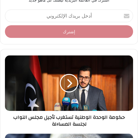
أشترك في القائمة البريدية ليصلك كل ماهو جديد
أ
د
خ
ل
ب
ر
ي
د
ك
ا
ل
إ
ل
ك
ت
ر
حكومة الوحدة الوطنية تستغرب تأجيل مجلس النواب
و
لجلسة المساءلة
ن
ي