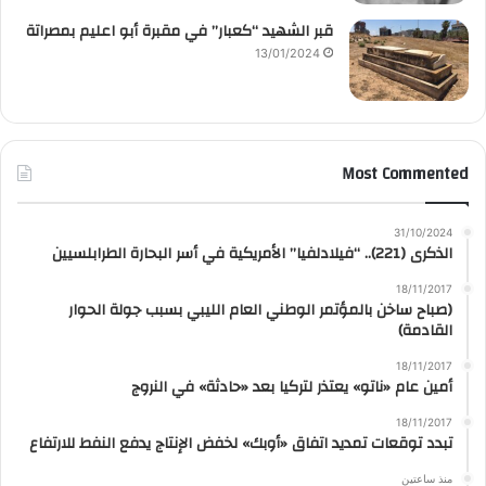
قبر الشهيد “كعبار” في مقبرة أبو اعليم بمصراتة
13/01/2024
Most Commented
31/10/2024
الذكرى (221).. “فيلادلفيا” الأمريكية في أسر البحارة الطرابلسيين
18/11/2017
(صباح ساخن بالمؤتمر الوطني العام الليبي بسبب جولة الحوار
القادمة)
18/11/2017
أمين عام «ناتو» يعتذر لتركيا بعد «حادثة» في النروج
18/11/2017
تبدد توقعات تمديد اتفاق «أوبك» لخفض الإنتاج يدفع النفط للارتفاع
منذ ساعتين