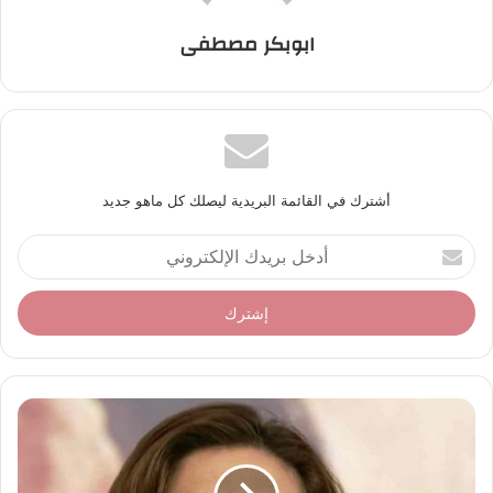
ابوبكر مصطفى
أشترك في القائمة البريدية ليصلك كل ماهو جديد
أ
د
خ
ل
ب
ر
ي
د
ك
ا
ل