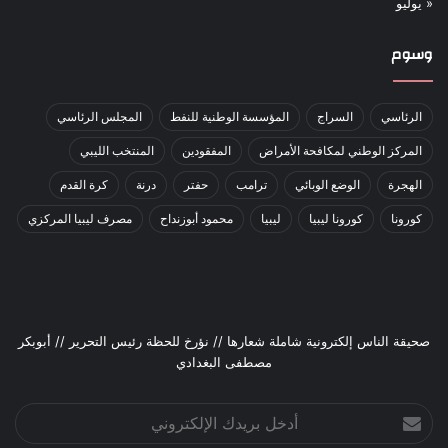
« يوليو
وسوم
الرئاسي
السراج
المؤسسة الوطنية للنفط
المجلس الرئاسي
المركز الوطني لمكافحة الأمراض
المفقودين
المنتخب الليبي
الهجرة
الوضع الوبائي
ترامب
حفتر
درنة
كرة القدم
كورونا
كورونا ليبيا
ليبيا
محمود أبوزنداح
مصرف ليبيا المركزي
صحيقة الناس إلكترونية شاملة شعارها // نؤرخ للحظة رئيس التحرير // أبوبكر
مصطفى البغدادي
أدخل
بريدك