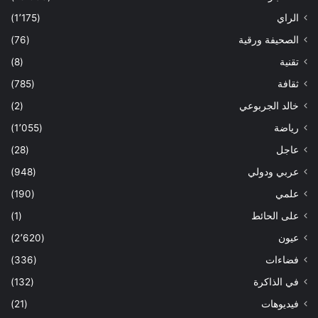
الراي
(1٬175)
الصحيفة ورقية
(76)
تقنية
(8)
ثقافة
(785)
خالد الجربوعي
(2)
رياضة
(1٬055)
عاجل
(28)
عربي ودولي
(948)
علمي
(190)
على الحائط
(1)
عيون
(2٬620)
فضاءات
(336)
في الذاكرة
(132)
فيديوهات
(21)