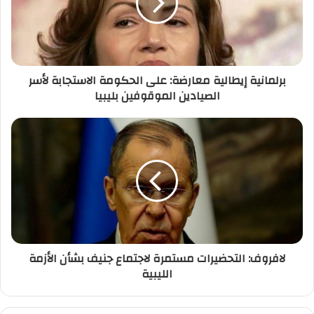
إ
ل
ك
ت
ر
برلمانية إيطالية معارضة: على الحكومة الاستجابة لأسر
و
الصيادين الموقوفين بليبيا
ن
ي
لافروف: التحضيرات مستمرة لاجتماع جنيف بشأن الأزمة
الليبية