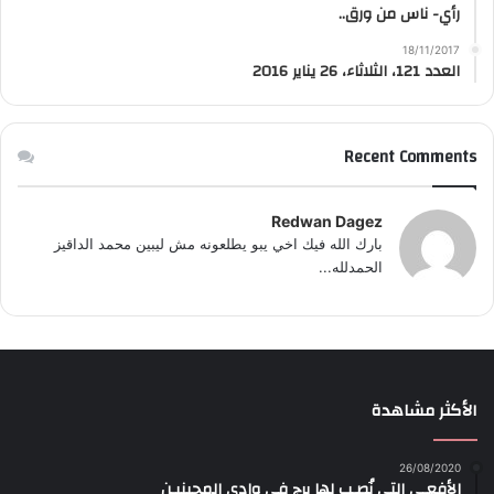
رأي- ناس من ورق..
18/11/2017
العدد 121، الثلاثاء، 26 يناير 2016
Recent Comments
Redwan Dagez
بارك الله فيك اخي يبو يطلعونه مش ليبين محمد الداقيز
الحمدلله...
الأكثر مشاهدة
26/08/2020
الأفعـى التي نُصـب لها برج في وادي المجينيـن