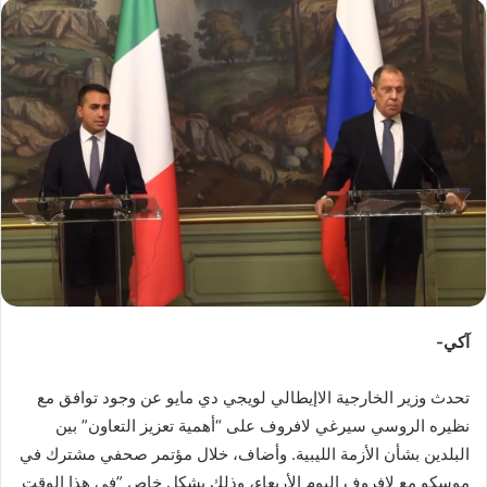
س
ل
ب
ر
ي
د
ا
إ
ل
ك
ت
ر
و
آكي-
ن
ي
تحدث وزير الخارجية الاإيطالي لويجي دي مايو عن وجود توافق مع
ا
نظيره الروسي سيرغي لافروف على “أهمية تعزيز التعاون” بين
البلدين بشأن الأزمة الليبية. وأضاف، خلال مؤتمر صحفي مشترك في
موسكو مع لافروف اليوم الأربعاء، وذلك بشكل خاص ”في هذا الوقت