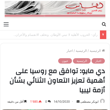
بحث
الق
عن
رأي- الحروب الأهلية لا تبني الأوطان. وتخلف الانقسام والأحزان..
الرئيسية
/
الرئيسية
/
اخبار
اخبار
الرئيسية
عيون
دي مايو: توافق مع روسيا على
أهمية تعزيز التعاون الثنائي بشأن
أزمة ليبيا
ابوبكر مصطفى
أ
14/10/2020
0
1٬685
أقل من دقيقة
ر