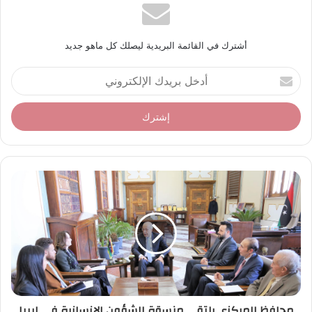
أشترك في القائمة البريدية ليصلك كل ماهو جديد
أ
د
خ
ل
ب
ر
ي
د
ك
ا
ل
إ
ل
ك
ت
ر
محافظ المركزي يلتقي منسقة الشؤون الإنسانية في ليبيا
و