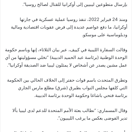
بإرسال متطوعين ليبيين إلى أوكرانيا للقتال لصالح روسيا”.
ومنذ 24 فبراير 2022، تنفذ روسيا عملية عسكرية في جارتها
أوكرانيا، ما دفع عواصم عديدة إلى فرض عقوبات اقتصادية ومالية
ودبلوماسية على موسكو.
وقالت السفارة الليبية في كييف، عبر بيان الثلاثاء، إنها وباسم حكومة
الوحدة الوطنية (برئاسة عبد الحميد الدبيبة) “تخلي مسؤوليتها من أي
عمل مشين يصدر عن أشخاص لا يمثلون ليبيا ضد الصديقة أوكرانيا”.
وتطرق المتحدث باسم قوات حفتر إلى الخلاف الحالي بين الحكومة
التي كلفها مجلس النواب بطبرق (شرق) مطلع مارس الجاري
برئاسة فتحي باشاغا وحكومة الوحدة برئاسة الدبيبة.
وقال المسماري: “نطالب بعثة الأمم المتحدة للدعم لدى ليبيا بألا
تدير الفوضى بعكس ما يرغب الليبيون”.