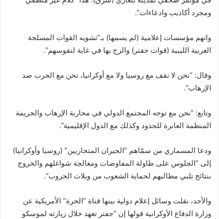
ومجرد أكاذيب وادعاءات”.
واتهم مؤسسات إعلامية (لم يسمها) بـ”تشويه القوات المسلحة
العربية الليبية (قوات حفتر) والزج بها في غاية لنفوسهم”.
وقال: “نحن لا نقف مع روسيا ولا مع أوكرانيا، نحن مع الحرب ضد
الإرهاب”.
وتابع: “نحن مع توجه المجتمع الدولي في محاربة الإرهاب والجريمة
المنظمة العابرة للحدود وكذلك مع الدول الإقليمية”.
ودعا المسماري من سمّاهم “الجيران المتحاربين” (روسيا وأوكرانيا)
إلى “الجلوس على طاولة المفاوضات ومعالجة شواغلهم والخروج
بنتائج تلبي مطالبهم لحماية الشعوب من ويلات الحروب”.
والأحد، نقلت وسائل إعلام دولية بينها قناة “الحرة” الأمريكية عن
وزارة الدفاع الأوكرانية قولها إن “حفتر تعهد خلال زيارته لموسكو