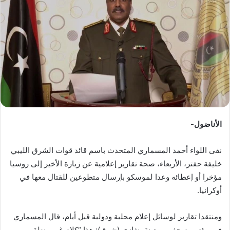
ب
ر
ي
د
ا
إ
ل
ك
ت
ر
الأناضول-
و
ن
نفى اللواء أحمد المسماري المتحدث باسم قائد قوات الشرق الليبي
ي
خليفة حفتر، الأربعاء، صحة تقارير إعلامية عن زيارة الأخير إلى روسيا
ا
مؤخرا أو إعطائه وعدا لموسكو بإرسال متطوعين للقتال معها في
أوكرانيا.
ومنتقدا تقارير لوسائل إعلام محلية ودولية قبل أيام، قال المسماري
في مؤتمر صحفي بمدينة بنغازي (شرق): هذا “كلام غير منطقي