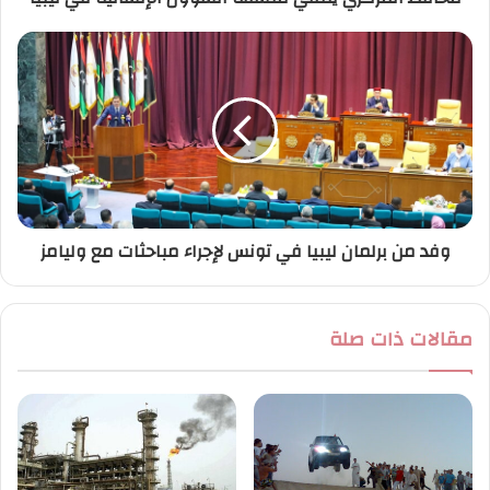
ن
ي
وفد من برلمان ليبيا في تونس لإجراء مباحثات مع وليامز
مقالات ذات صلة