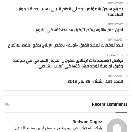
18/11/2017
(صباح ساخن بالمؤتمر الوطني العام الليبي بسبب جولة الحوار
القادمة)
18/11/2017
أمين عام «ناتو» يعتذر لتركيا بعد «حادثة» في النروج
18/11/2017
تبدد توقعات تمديد اتفاق «أوبك» لخفض الإنتاج يدفع النفط للارتفاع
منذ 6 ساعات
تواصل الاستعدادات لإطلاق مهرجان العرعار السياحي في موعده
وفرق أوروبية تؤكد مشاركتها في ألعاب الشاطئ
18/11/2017
العدد 121، الثلاثاء، 26 يناير 2016
Recent Comments
Redwan Dagez
بارك الله فيك اخي يبو يطلعونه مش ليبين محمد الداقيز