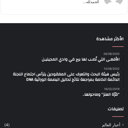
الحمدلله...
الأكثر مشاهدة
26/08/2020
الأفعـى التي نُصـب لها برج في وادي المجينيـن
10/08/2022
رئيس هيئة البحث والتعرف على المفقودين يترأس اجتماع اللجنة
الدائمة الخاصة بمراجعة نتائج تحاليل البصمة الوراثية DNA
16/02/2019
“قرّة العنز” وماحولها..
تصنيفات
أخبار العالم
(4)