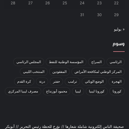
28
27
26
25
24
23
22
31
30
29
« يوليو
وسوم
الرئاسي
السراج
المؤسسة الوطنية للنفط
المجلس الرئاسي
المركز الوطني لمكافحة الأمراض
المفقودين
المنتخب الليبي
الهجرة
الوضع الوبائي
ترامب
حفتر
درنة
كرة القدم
كورونا
كورونا ليبيا
ليبيا
محمود أبوزنداح
مصرف ليبيا المركزي
صحيقة الناس إلكترونية شاملة شعارها // نؤرخ للحظة رئيس التحرير // أبوبكر