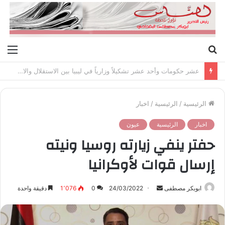
بحث
الق
عن
عشر حكومات وأحد عشر تشكيلاً وزارياً في ليبيا بين الاستقلال والانقلاب (1951 – 1969)
الرئيسية
/
الرئيسية
/
اخبار
اخبار
الرئيسية
عيون
حفتر ينفي زيارته روسيا ونيته
إرسال قوات لأوكرانيا
ابوبكر مصطفى
أ
24/03/2022
0
1٬076
دقيقة واحدة
ر
س
ل