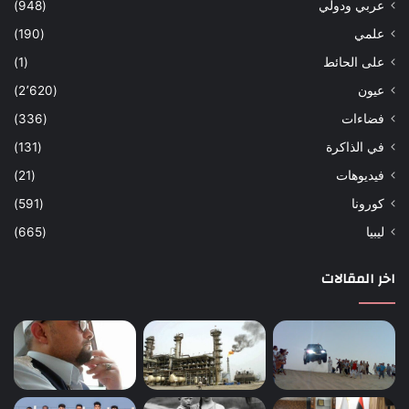
عربي ودولي
(948)
علمي
(190)
على الحائط
(1)
عيون
(2٬620)
فضاءات
(336)
في الذاكرة
(131)
فيديوهات
(21)
كورونا
(591)
ليبيا
(665)
اخر المقالات