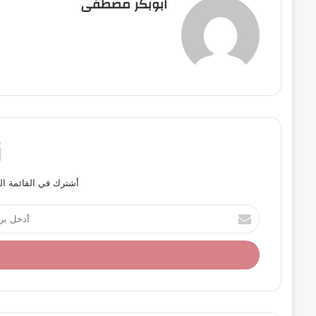
ابوبكر مصطفى
أشترك في القائمة ال
أ
د
خ
ل
ب
ر
ي
د