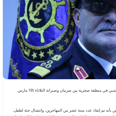
أعلن جهاز حرس السواحل الليبي عن غرق قارب خشبي في منطقة صخرية بين صرمان وصبراتة الثلاثاء (19 مارس
ن بأنه تم إنقاذ عدد ستة عشر من المهاجرين، وانتشال جثة لطفل،