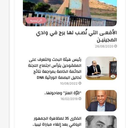
الرئيسية
الأفعـى التي نُصـب لها برج في وادي
المجينيـن
26/08/2020
رئيس هيئة البحث والتعرف على
المفقودين يترأس اجتماع اللجنة
الدائمة الخاصة بمراجعة نتائج
تحاليل البصمة الوراثية DNA
10/08/2022
“قرّة العنز” وماحولها..
16/02/2019
الذكرى 35 لمظاهرة الجمهور
الرياضي بعد إلغاء مباراة ليبيا..