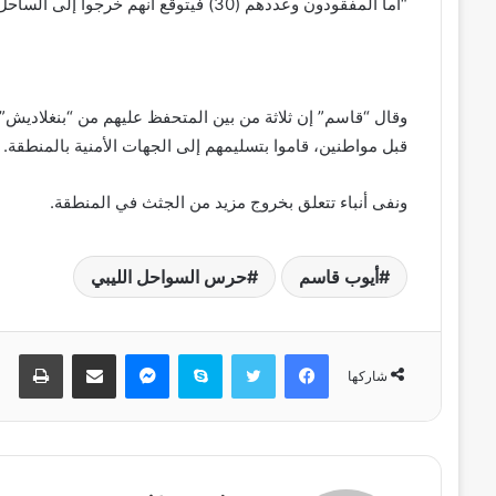
“أما المفقودون وعددهم (30) فيتوقع أنهم خرجوا إلى الساحل لقرب موقع غرق القارب الخشبي من اليابسة وغادروا المنطقة”.
وقال “قاسم” إن ثلاثة من بين المتحفظ عليهم من “بنغلاديش” 
قبل مواطنين، قاموا بتسليمهم إلى الجهات الأمنية بالمنطقة.
ونفى أنباء تتعلق بخروج مزيد من الجثث في المنطقة.
أيوب قاسم
حرس السواحل الليبي
فيسبوك
تويتر
سكايب
ماسنجر
مشاركة عبر البريد
طباعة
شاركها