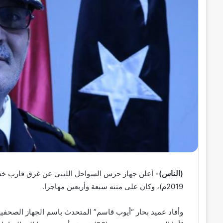
ل
ك
ت
ر
و
ن
ي
ا
(الناس)-
2019م)، وكان على متنه سبعة وأربعين مهاجرا.
وأفاد عميد بحار “أيوب قاسم” المتحدث باسم الجهاز الصحفيي