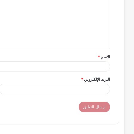
ل
ت
ع
ل
ي
ق
الاسم
*
*
البريد الإلكتروني
*