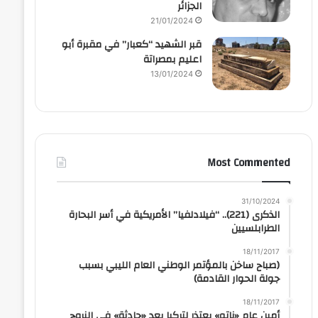
الجزائر
21/01/2024
قبر الشهيد “كعبار” في مقبرة أبو
اعليم بمصراتة
13/01/2024
Most Commented
31/10/2024
الذكرى (221).. “فيلادلفيا” الأمريكية في أسر البحارة
الطرابلسيين
18/11/2017
(صباح ساخن بالمؤتمر الوطني العام الليبي بسبب
جولة الحوار القادمة)
18/11/2017
أمين عام «ناتو» يعتذر لتركيا بعد «حادثة» في النروج