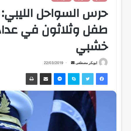
طفل وثلاثون في عداد
خشبي
ابوبكر مصطفى
أ
22/03/2019
ر
فيسبوك
تويتر
سكايب
ماسنجر
مشاركة عبر البريد
طباعة
س
ل
ب
ر
ي
د
ا
إ