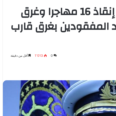
حرس السواحل الليبي: إنقاذ 16 مهاجرا وغرق
 المفقودين بغرق قارب
0
1٬013
أقل من دقيقة