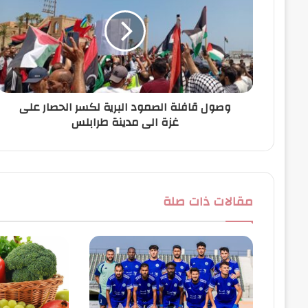
إ
ل
ك
ت
ر
و
ن
وصول قافلة الصمود البرية لكسر الحصار على
ي
غزة الى مدينة طرابلس
مقالات ذات صلة