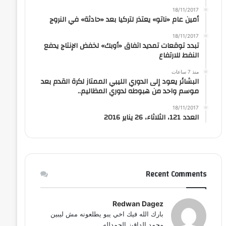
18/11/2017
أمين عام «ناتو» يعتذر لتركيا بعد «حادثة» في النروج
18/11/2017
تبدد توقعات تمديد اتفاق «أوبك» لخفض الإنتاج يدفع
النفط للارتفاع
منذ 7 ساعات
البشائر يعود إلى الدوري الليبي الممتاز لكرة القدم بعد
موسم واحد من هبوطه لدوري المظاليم..
18/11/2017
العدد 121، الثلاثاء، 26 يناير 2016
Recent Comments
Redwan Dagez
بارك الله فيك اخي يبو يطلعونه مش ليبين
محمد الداقيز الحمدلله...