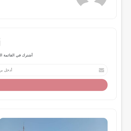
أشترك في القائمة ال
أ
د
خ
ل
ب
ر
ي
د
ك
ا
ل