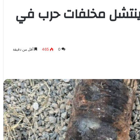
ة ينتشل مخلفات حرب في
0
465
أقل من دقيقة