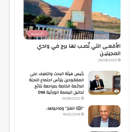
الرئيسية
الأفعـى التي نُصـب لها برج في وادي
المجينيـن
26/08/2020
رئيس هيئة البحث والتعرف على
المفقودين يترأس اجتماع اللجنة
الدائمة الخاصة بمراجعة نتائج
تحاليل البصمة الوراثية DNA
10/08/2022
“قرّة العنز” وماحولها..
16/02/2019