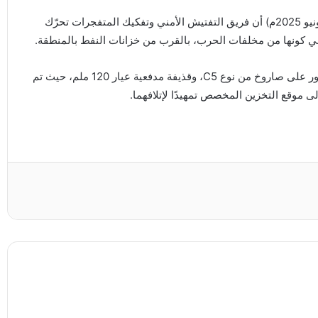
وأوضح الجهاز، في منشور عبر صفحته الرسمية الثلاثاء (10 يونيو 2025م) أن فريق التفتيش الأمني وتفكيك المتفجرات تحرّك
ه في كونها من مخلفات الحرب، بالقرب من خزانات النفط بالمنطقة.
وأشار الجهاز إلى أن أعمال المسح الميداني أسفرت عن العثور على صاروخ من نوع C5، وقذيفة مدفعية عيار 120 ملم، حيث تم
ى موقع التخزين المخصص تمهيدًا لإتلافهما.