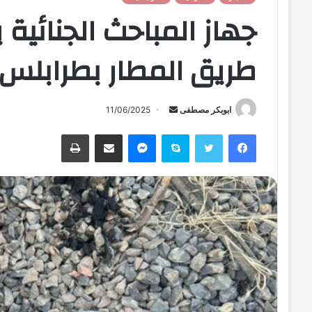
جهاز المباحث الجنائي
طريق المطار بطرابلس
ابوبكر مصطفى
أ
11/06/2025
ر
فيسبوك
تويتر
سكايب
ماسنجر
مشاركة عبر البريد
طباعة
س
ل
ب
ر
ي
د
ا
إ
ل
ك
ت