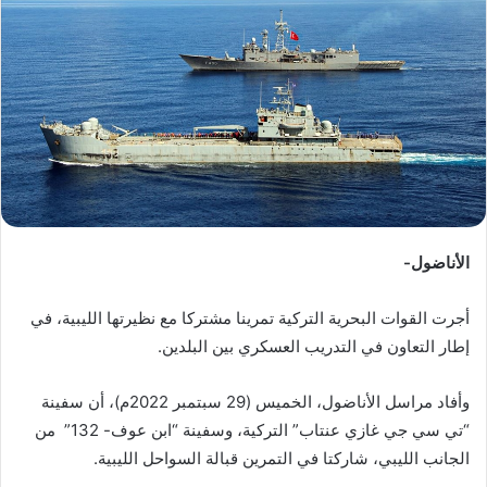
ب
ر
ي
د
ا
إ
ل
ك
ت
ر
الأناضول-
و
ن
أجرت القوات البحرية التركية تمرينا مشتركا مع نظيرتها الليبية، في
ي
إطار التعاون في التدريب العسكري بين البلدين.
ا
وأفاد مراسل الأناضول، الخميس (29 سبتمبر 2022م)، أن سفينة
“تي سي جي غازي عنتاب” التركية، وسفينة “ابن عوف- 132” من
الجانب الليبي، شاركتا في التمرين قبالة السواحل الليبية.