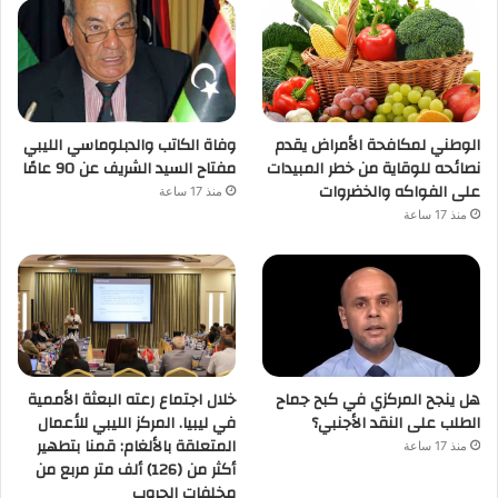
الوطني لمكافحة الأمراض يقدم
وفاة الكاتب والدبلوماسي الليبي
نصائحه للوقاية من خطر المبيدات
مفتاح السيد الشريف عن 90 عامًا
على الفواكه والخضروات
منذ 17 ساعة
منذ 17 ساعة
هل ينجح المركزي في كبح جماح
خلال اجتماع رعته البعثة الأممية
الطلب على النقد الأجنبي؟
في ليبيا. المركز الليبي للأعمال
المتعلقة بالألغام: قمنا بتطهير
منذ 17 ساعة
أكثر من (126) ألف متر مربع من
مخلفات الحروب