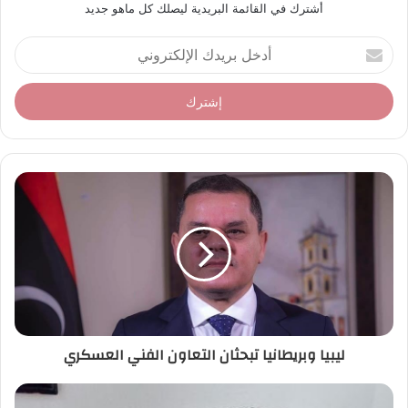
أشترك في القائمة البريدية ليصلك كل ماهو جديد
أ
د
خ
ل
ب
ر
ي
د
ك
ا
ل
إ
ل
ك
ت
ر
ليبيا وبريطانيا تبحثان التعاون الفني العسكري
و
ن
ي