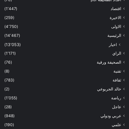
اقتصاد
(1٬447)
الاخيرة
(259)
الاولى
(4٬750)
الرئيسية
(14٬467)
اخبار
(13٬053)
الراي
(1٬171)
الصحيفة ورقية
(76)
تقنية
(8)
ثقافة
(783)
خالد الجربوعي
(2)
رياضة
(1٬055)
عاجل
(28)
عربي ودولي
(948)
علمي
(190)