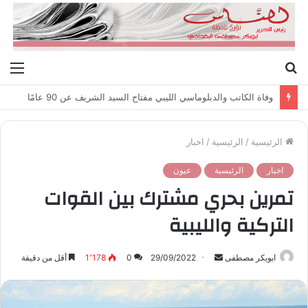
بحث
الق
عن
وفاة الكاتب والدبلوماسي الليبي مفتاح السيد الشريف عن 90 عامًا
الرئيسية
/
الرئيسية
/
اخبار
اخبار
الرئيسية
عيون
تمرين بحري مشترك بين القوات
التركية والليبية
ابوبكر مصطفى
أ
29/09/2022
0
1٬178
أقل من دقيقة
ر
س
ل