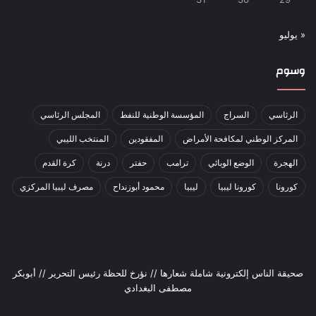
« يوليو
وسوم
الرئاسي
السراج
المؤسسة الوطنية للنفط
المجلس الرئاسي
المركز الوطني لمكافحة الأمراض
المفقودين
المنتخب الليبي
الهجرة
الوضع الوبائي
ترامب
حفتر
درنة
كرة القدم
كورونا
كورونا ليبيا
ليبيا
محمود أبوزنداح
مصرف ليبيا المركزي
صحيقة الناس إلكترونية شاملة شعارها // نؤرخ للحظة رئيس التحرير // أبوبكر
مصطفى البغدادي