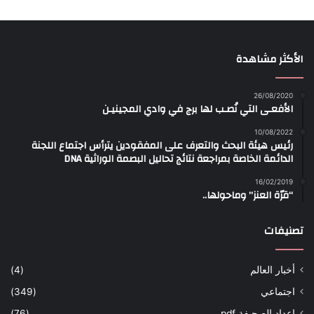
الأكثر مشاهدة
26/08/2020
الأفعـى التي نُصـب لها برج في وادي المجينيـن
10/08/2022
رئيس هيئة البحث والتعرف على المفقودين يترأس اجتماع اللجنة
الدائمة الخاصة بمراجعة نتائج تحاليل البصمة الوراثية DNA
16/02/2019
“قرّة العنز” وماحولها..
تصنيفات
أخبار العالم
(4)
اجتماعي
(349)
اعداد الصحيفة pdf
(76)