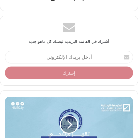
أشترك في القائمة البريدية ليصلك كل ماهو جديد
أ
د
خ
ل
ب
ر
ي
د
ك
ا
ل
إ
ل