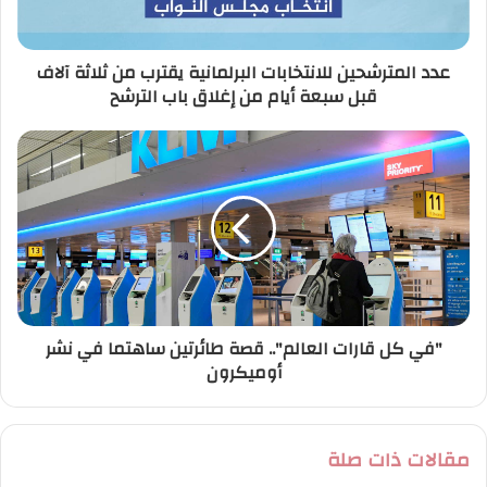
ك
ت
ر
عدد المترشحين للانتخابات البرلمانية يقترب من ثلاثة آلاف
و
قبل سبعة أيام من إغلاق باب الترشح
ن
ي
"في كل قارات العالم".. قصة طائرتين ساهتما في نشر
أوميكرون
مقالات ذات صلة