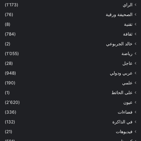
الراي
(1٬173)
الصحيفة ورقية
(76)
تقنية
(8)
ثقافة
(784)
خالد الجربوعي
(2)
رياضة
(1٬055)
عاجل
(28)
عربي ودولي
(948)
علمي
(190)
على الحائط
(1)
عيون
(2٬620)
فضاءات
(336)
في الذاكرة
(132)
فيديوهات
(21)