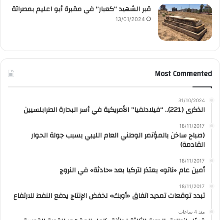
قبر الشهيد “كعبار” في مقبرة أبو اعليم بمصراتة
13/01/2024
Most Commented
31/10/2024
الذكرى (221).. “فيلادلفيا” الأمريكية في أسر البحارة الطرابلسيين
18/11/2017
(صباح ساخن بالمؤتمر الوطني العام الليبي بسبب جولة الحوار
القادمة)
18/11/2017
أمين عام «ناتو» يعتذر لتركيا بعد «حادثة» في النروج
18/11/2017
تبدد توقعات تمديد اتفاق «أوبك» لخفض الإنتاج يدفع النفط للارتفاع
منذ 4 ساعات