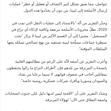
تتواصل، مما يعيق بشكل كبير اكتشاف أو تعطيل أو حظر” عمليات
إرسال الأسلحة إلى ليبيا، من دون أن يحدّدوا هذه الدول.
وحذّر التقرير من أنّه “بالاستناد إلى عمليات النقل التي تمت في
2020، تظلّ مخزونات الأسلحة مرتفعة وكافية لإذكاء أي نزاع في
المستقبل”، مشيرا إلى أن القسم الأكبر من ليبيا لا يزال “تحت
سيطرة جماعات مسلّحة ليبية تستفيد من نهج تصالحي تسلكه معها
السلطات المؤقتة”.
وأعرب التقرير عن أسفه لأنّه على الرغم من مطالبتهم العلنية
بانسحاب المرتزقة من بلدهم فإن “أطراف النزاع ما زالوا يحتفظون
بمقاتلين أجانب في صفوف قواتهم، لا سيما برعايا من تشاد
والسودان وسوريا وبأفراد شركات عسكرية روسية خاصة”.
وشدّد التقرير على أن “اللجنة ليس لديها دليل على حدوث انسحابات
واسعة النطاق حتى الآن” لهؤلاء المرتزقة.