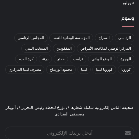
« يوليو
وسوم
الرئاسي
السراج
المؤسسة الوطنية للنفط
المجلس الرئاسي
المركز الوطني لمكافحة الأمراض
المفقودين
المنتخب الليبي
الهجرة
الوضع الوبائي
ترامب
حفتر
درنة
كرة القدم
كورونا
كورونا ليبيا
ليبيا
محمود أبوزنداح
مصرف ليبيا المركزي
صحيقة الناس إلكترونية شاملة شعارها // نؤرخ للحظة رئيس التحرير // أبوبكر
مصطفى البغدادي
أدخل
بريدك