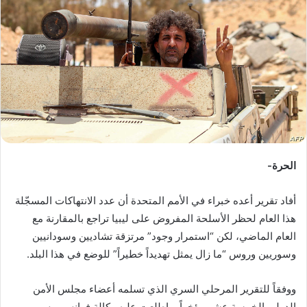
ب
ر
ي
د
ا
إ
ل
ك
ت
ر
الحرة-
و
ن
أفاد تقرير أعده خبراء في الأمم المتحدة أن عدد الانتهاكات المسجّلة
ي
هذا العام لحظر الأسلحة المفروض على ليبيا تراجع بالمقارنة مع
ا
العام الماضي، لكن “استمرار وجود” مرتزقة تشاديين وسودانيين
وسوريين وروس “ما زال يمثل تهديداً خطيراً” للوضع في هذا البلد.
ووفقاً للتقرير المرحلي السري الذي تسلمه أعضاء مجلس الأمن
الدولي الخمسة عشر مؤخراً، واطلعت عليه وكالة فرانس برس