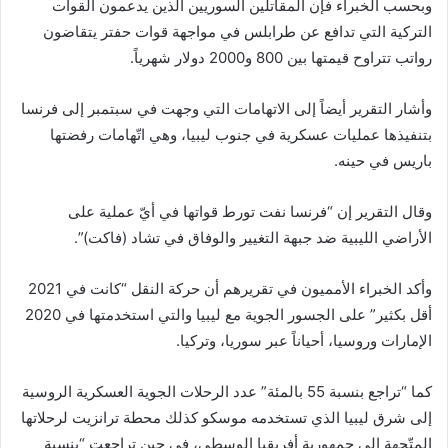
وبحسب الخبراء فإن المقاتلين السوريين الذين يدعمون القوات
التركية التي تدافع عن طرابلس في مواجهة قوات حفتر يتقاضون
رواتب تتراوح قيمتها بين 800 و2000 دولار شهرياً.
وأشار التقرير أيضاً إلى الاتهامات التي وجهت في سبتمبر إلى فرنسا
بتنفيذها عمليات عسكرية في جنوب ليبيا، وهي اتّهامات رفضتها
باريس في حينه.
وقال التقرير إن “فرنسا نفت تورط قواتها في أيّ عملية على
الأراضي الليبية ضد جبهة التغيير والوفاق في تشاد (فاكت)”.
وأكد الخبراء الأمميون في تقريرهم أن حركة النقل “كانت في 2021
أقل بكثير” على الجسور الجوية مع ليبيا والتي استخدمتها في 2020
الإمارات وروسيا، أحياناً عبر سوريا، وتركيا.
كما “تراجع بنسبة 55 بالمئة” عدد الرحلات الجوية العسكرية الروسية
إلى شرق ليبيا الذي تستخدمه موسكو كذلك محطة ترانزيت لرحلاتها
المتّجهة إلى جمهورية أفريقيا الوسطى، في حين تراجعت “بنسبة