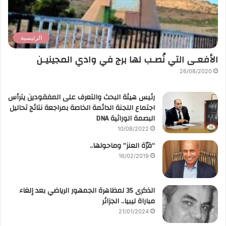
الرئيسية
الأفعـى التي نُصـب لها برج في وادي المجينيـن
26/08/2020
رئيس هيئة البحث والتعرف على المفقودين يترأس
اجتماع اللجنة الدائمة الخاصة بمراجعة نتائج تحاليل
البصمة الوراثية DNA
10/08/2022
“قرّة العنز” وماحولها..
16/02/2019
الذكرى 35 لمظاهرة الجمهور الرياضي بعد إلغاء
مباراة ليبيا.. الجزائر
21/01/2024