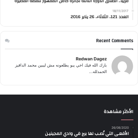
قريبًا.. انطلاق الدورة الثالثة لجائزة كامل المقهور للقصة القصيرة
18/11/2017
العدد 121، الثلاثاء، 26 يناير 2016
Recent Comments
Redwan Dagez
بارك الله فيك اخي يبو يطلعونه مش ليبين محمد الداقيز
الحمدلله...
الأكثر مشاهدة
26/08/2020
الأفعـى التي نُصـب لها برج في وادي المجينيـن