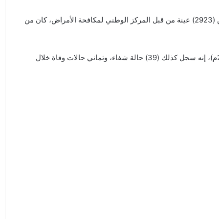
سجلت ليبيا وضعا وبائيا جديدا بفيروس كورونا بعد الكشف عن (2923) عينة من قبل المركز الوطني لمكافحة الأمراض، كان من
وقال المركز في بيانه (162) الصادر الأحد (16 أغسطس 2020م)، إنه سجل كذلك (39) حالة شفاء، وثماني حالات وفاة خلال