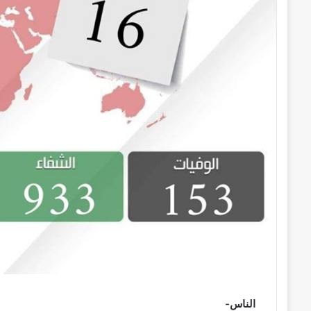
ر
و
ن
ي
ا
الناس-