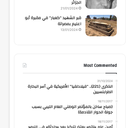
الجزائر
21/01/2024
قبر الشهيد “كعبار” في مقبرة أبو
اعليم بمصراتة
13/01/2024
Most Commented
31/10/2024
الذكرى (221).. “فيلادلفيا” الأمريكية في أسر البحارة
الطرابلسيين
18/11/2017
(صباح ساخن بالمؤتمر الوطني العام الليبي بسبب
جولة الحوار القادمة)
18/11/2017
أمين عام «ناتو» يعتذر لتركيا بعد «حادثة» في النروج