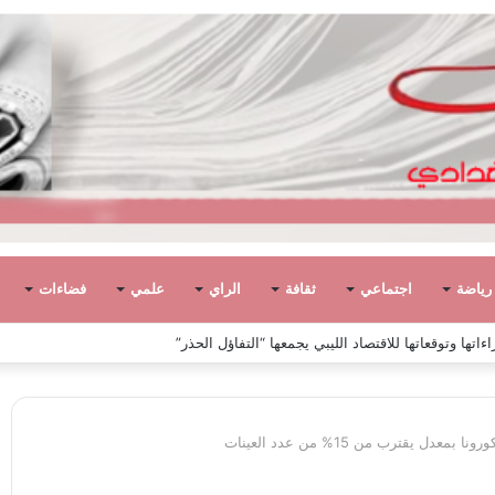
رياضة
اجتماعي
ثقافة
الراي
علمي
فضاءات
ً في ليبيا بين الاستقلال والانقلاب (1951 – 1969)