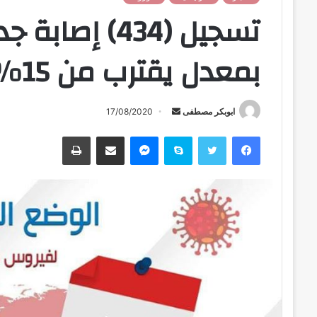
تسجيل (434) إ
بمعدل يقترب من 15% من عدد العينات
ابوبكر مصطفى
أ
17/08/2020
ر
فيسبوك
تويتر
سكايب
ماسنجر
مشاركة عبر البريد
طباعة
س
ل
ب
ر
ي
د
ا
إ
ل
ك
ت