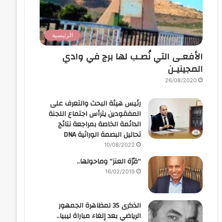
الرئيسية
الأفعـى التي نُصـب لها برج في وادي
المجينيـن
26/08/2020
رئيس هيئة البحث والتعرف على
المفقودين يترأس اجتماع اللجنة
الدائمة الخاصة بمراجعة نتائج
تحاليل البصمة الوراثية DNA
10/08/2022
“قرّة العنز” وماحولها..
16/02/2019
الذكرى 35 لمظاهرة الجمهور
الرياضي بعد إلغاء مباراة ليبيا..