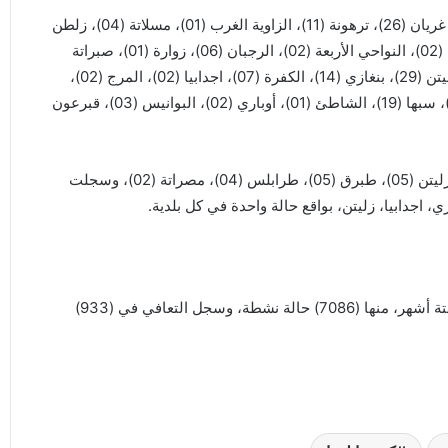
وسجلت الحالات في كل من: طرابلس (180)، الأصابعة (03)، غريان (26)، ترهونة (11)، الزاوية الغرب (01)، مسلاتة (04)، زلطن
(02)، الخمس (02)، الزاوية المركز (03)، صرمان (02)، يفرن (02)، النواحي الأربعة (02)، الرجبان (06)، زوارة (01)، صبراتة
(01)، ظاهر الجبل (13)، جنزور (07)، سواني بني آدم (02)، زليتن (29)، بنغازي (14)، الكفرة (07)، اجدابيا (02)، المرج (02)،
درنة (05)، سرت (01)، طبرق (02)، البيضاء (02)، الأبرق (01)، سبها (19)، الشاطئ (01)، أوباري (02)، البوانيس (03)، قبرعون
وسجلت حالات الشفاء في كل من: سبها (10)، شحات (13)، زليتن (05)، طبرق (05)، طرابلس (04)، مصراتة (02)، وسجلت
، اجدابيا، زليتن، بواقع حالة واحدة في كل بلدية.
وبهذا يصل إجمالي الإصابات المسجلة في ليبيا (8172) في ستة أشهر، منها (7086) حالة نشطة، وسجل التعافي في (933)