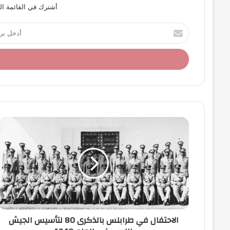
أشترك في القائمة ال
أ
د
خ
ل
ب
ر
ي
د
ك
ا
ل
إ
ل
ك
ت
ر
و
ن
الاحتفال في طرابلس بالذكرى 80 لتأسيس الجيش
ي