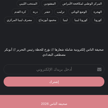
المركز الوطني لمكافحة الأمراض
المفقودين
المنتخب الليبي
الهجرة
الوضع الوبائي
ترامب
حفتر
درنة
كرة القدم
كورونا
كورونا ليبيا
ليبيا
محمود أبوزنداح
مصرف ليبيا المركزي
صحيقة الناس إلكترونية شاملة شعارها // نؤرخ للحظة رئيس التحرير // أبوبكر
مصطفى البغدادي
أدخل
بريدك
الإلكتروني
صحيفة ألناس 2026