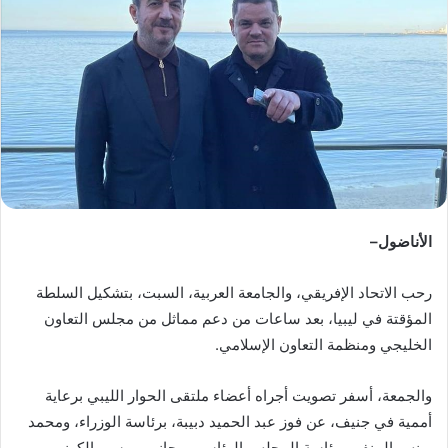
ب
ر
ي
د
ا
إ
ل
ك
ت
ر
الأناضول
–
و
ن
رحب الاتحاد الإفريقي، والجامعة العربية، السبت، بتشكيل السلطة
ي
المؤقتة في ليبيا، بعد ساعات من دعم مماثل من مجلس التعاون
ا
الخليجي ومنظمة التعاون الإسلامي.
والجمعة، أسفر تصويت أجراه أعضاء ملتقى الحوار الليبي برعاية
أممية في جنيف، عن فوز عبد الحميد دبيبة، برئاسة الوزراء، ومحمد
يونس المنفي برئاسة المجلس الرئاسي، بجانب موسى الكوني،