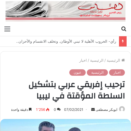
بحث
الق
عن
رأي- الحروب الأهلية لا تبني الأوطان. وتخلف الانقسام والأحزان..
الرئيسية
/
الرئيسية
/
اخبار
اخبار
الرئيسية
عيون
ترحيب إفريقي عربي بتشكيل
السلطة المؤقتة في ليبيا
ابوبكر مصطفى
أ
07/02/2021
0
1٬256
دقيقة واحدة
ر
س
ل