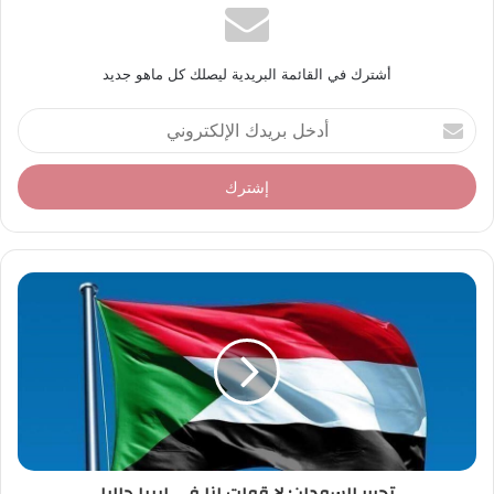
أشترك في القائمة البريدية ليصلك كل ماهو جديد
أ
د
خ
ل
ب
ر
ي
د
ك
ا
ل
إ
ل
ك
ت
ر
و