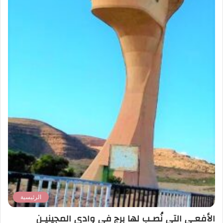
الرئيسية
الأفعـى التي نُصـب لها برج في وادي المجينيـن