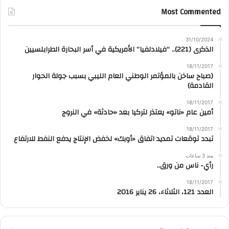
Most Commented
31/10/2024
الذكرى (221).. “فيلادلفيا” الأمريكية في أسر البحارة الطرابلسيين
18/11/2017
(صباح ساخن بالمؤتمر الوطني العام الليبي بسبب جولة الحوار
القادمة)
18/11/2017
أمين عام «ناتو» يعتذر لتركيا بعد «حادثة» في النروج
18/11/2017
تبدد توقعات تمديد اتفاق «أوبك» لخفض الإنتاج يدفع النفط للارتفاع
منذ 3 ساعات
رأي- ناس من ورق..
18/11/2017
العدد 121، الثلاثاء، 26 يناير 2016