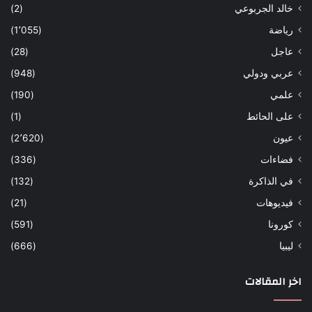
خالد الجربوعي
(2)
رياضة
(1٬055)
عاجل
(28)
عربي ودولي
(948)
علمي
(190)
على الحائط
(1)
عيون
(2٬620)
فضاءات
(336)
في الذاكرة
(132)
فيديوهات
(21)
كورونا
(591)
ليبيا
(666)
اخر المقالات