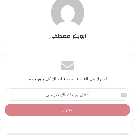
ابوبكر مصطفى
أشترك في القائمة البريدية ليصلك كل ماهو جديد
أ
د
خ
ل
ب
ر
ي