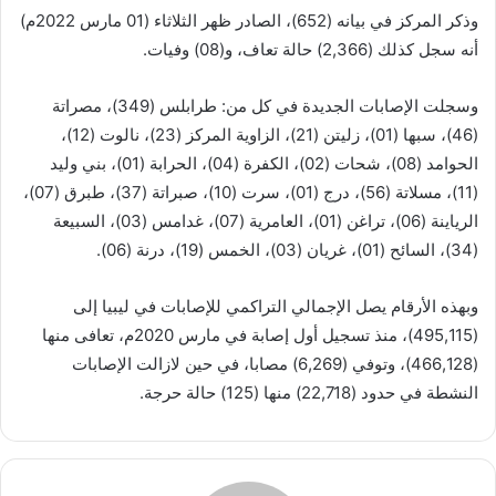
وذكر المركز في بيانه (652)، الصادر ظهر الثلاثاء (01 مارس 2022م)
أنه سجل كذلك (2,366) حالة تعاف، و(08) وفيات.
وسجلت الإصابات الجديدة في كل من: طرابلس (349)، مصراتة
(46)، سبها (01)، زليتن (21)، الزاوية المركز (23)، نالوت (12)،
الحوامد (08)، شحات (02)، الكفرة (04)، الحرابة (01)، بني وليد
(11)، مسلاتة (56)، درج (01)، سرت (10)، صبراتة (37)، طبرق (07)،
الرياينة (06)، تراغن (01)، العامرية (07)، غدامس (03)، السبيعة
(34)، السائح (01)، غريان (03)، الخمس (19)، درنة (06).
وبهذه الأرقام يصل الإجمالي التراكمي للإصابات في ليبيا إلى
(495,115)، منذ تسجيل أول إصابة في مارس 2020م، تعافى منها
(466,128)، وتوفي (6,269) مصابا، في حين لازالت الإصابات
النشطة في حدود (22,718) منها (125) حالة حرجة.