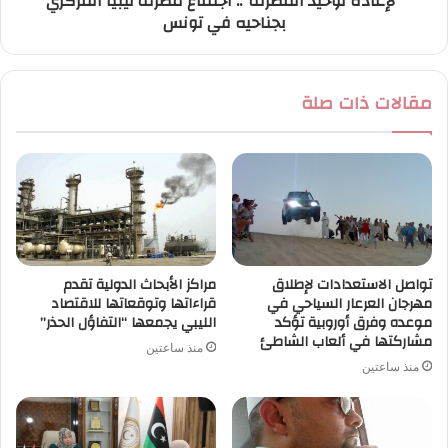
"لإعادة توحيد المصرف".. اجتماع مصرف ليبيا المركزي
بجناحيه في تونس
مقالات ذات صلة
تواصل الاستعدادات لإطلاق
مراكز الأبحاث الدولية تقدم
مهرجان العرعار السياحي في
قراءاتها وتوقعاتها للاقتصاد
موعده وفرق أوروبية تؤكد
الليبي يجمعها “التفاؤل الحذر”
مشاركتها في ألعاب الشاطئ
منذ ساعتين
منذ ساعتين