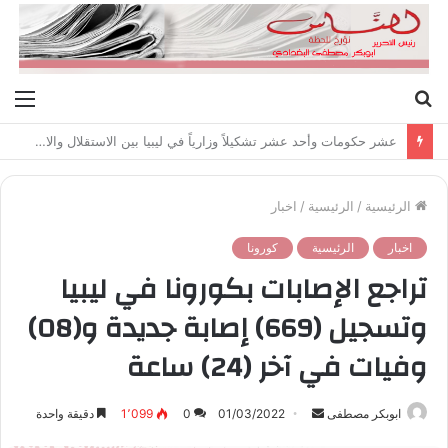
بحث
الق
عن
عشر حكومات وأحد عشر تشكيلاً وزارياً في ليبيا بين الاستقلال والانقلاب (1951 – 1969)
الرئيسية
/
الرئيسية
/
اخبار
اخبار
الرئيسية
كورونا
تراجع الإصابات بكورونا في ليبيا
وتسجيل (669) إصابة جديدة و(08)
وفيات في آخر (24) ساعة
ابوبكر مصطفى
أ
01/03/2022
0
1٬099
دقيقة واحدة
ر