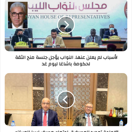
د
ك
ا
ل
إ
ل
ك
ت
ر
لأسباب لم يعلن عنها. النواب يؤجل جلسة منح الثقة
و
لحكومة باشاغا ليوم غد
ن
ي