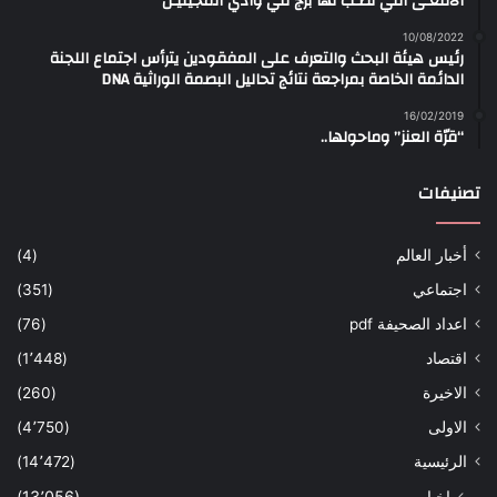
الأفعـى التي نُصـب لها برج في وادي المجينيـن
10/08/2022
رئيس هيئة البحث والتعرف على المفقودين يترأس اجتماع اللجنة
الدائمة الخاصة بمراجعة نتائج تحاليل البصمة الوراثية DNA
16/02/2019
“قرّة العنز” وماحولها..
تصنيفات
أخبار العالم
(4)
اجتماعي
(351)
اعداد الصحيفة pdf
(76)
اقتصاد
(1٬448)
الاخيرة
(260)
الاولى
(4٬750)
الرئيسية
(14٬472)
اخبار
(13٬056)