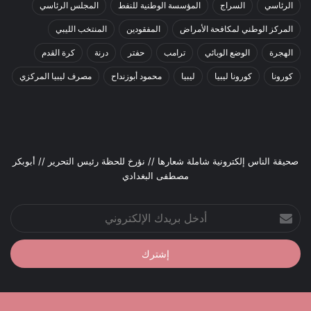
الرئاسي
السراج
المؤسسة الوطنية للنفط
المجلس الرئاسي
المركز الوطني لمكافحة الأمراض
المفقودين
المنتخب الليبي
الهجرة
الوضع الوبائي
ترامب
حفتر
درنة
كرة القدم
كورونا
كورونا ليبيا
ليبيا
محمود أبوزنداح
مصرف ليبيا المركزي
صحيقة الناس إلكترونية شاملة شعارها // نؤرخ للحظة رئيس التحرير // أبوبكر
مصطفى البغدادي
أدخل
بريدك
الإلكتروني