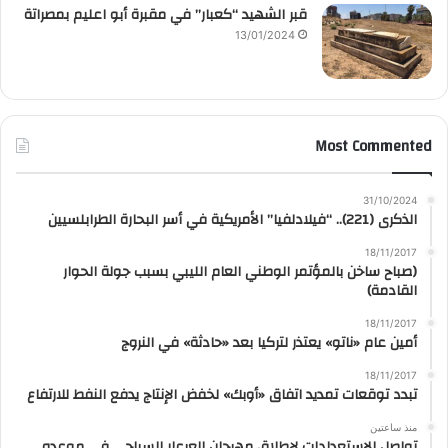
قبر الشهيد “كعبار” في مقبرة أبو اعليم بمصراتة
13/01/2024
Most Commented
31/10/2024
الذكرى (221).. “فيلادلفيا” الأمريكية في أسر البحارة الطرابلسيين
18/11/2017
(صباح ساخن بالمؤتمر الوطني العام الليبي بسبب جولة الحوار
القادمة)
18/11/2017
أمين عام «ناتو» يعتذر لتركيا بعد «حادثة» في النروج
18/11/2017
تبدد توقعات تمديد اتفاق «أوبك» لخفض الإنتاج يدفع النفط للارتفاع
منذ ساعتين
تواصل الاستعدادات لإطلاق مهرجان العرعار السياحي في موعده