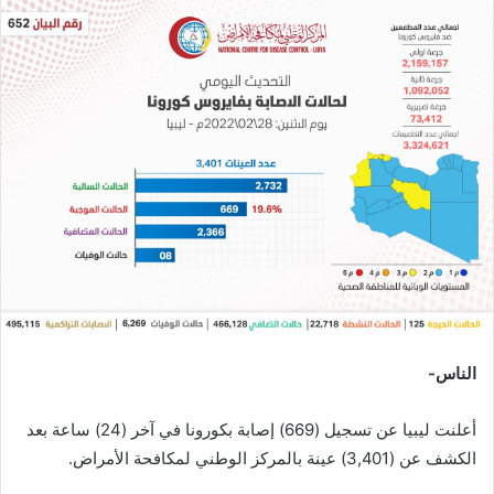
س
ل
ب
ر
ي
د
ا
إ
ل
ك
ت
ر
و
ن
الناس-
ي
ا
أعلنت ليبيا عن تسجيل (669) إصابة بكورونا في آخر (24) ساعة بعد
الكشف عن (3,401) عينة بالمركز الوطني لمكافحة الأمراض.