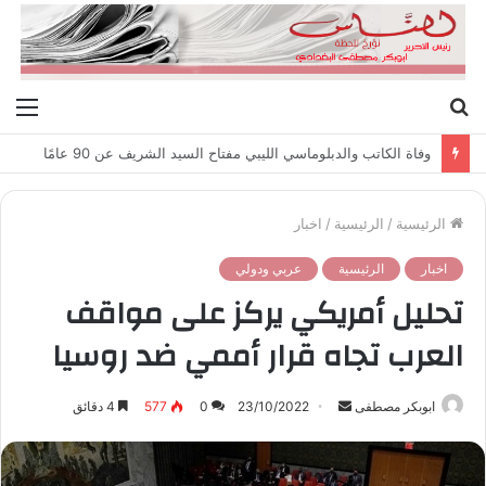
بحث
الق
عن
وفاة الكاتب والدبلوماسي الليبي مفتاح السيد الشريف عن 90 عامًا
الرئيسية
/
الرئيسية
/
اخبار
اخبار
الرئيسية
عربي ودولي
تحليل أمريكي يركز على مواقف
العرب تجاه قرار أممي ضد روسيا
ابوبكر مصطفى
أ
23/10/2022
0
577
4 دقائق
ر
س
ل