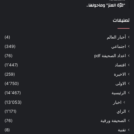
“قرّة العنز” وماحولها..
تصنيفات
أخبار العالم
(4)
اجتماعي
(349)
اعداد الصحيفة pdf
(76)
اقتصاد
(1٬447)
الاخيرة
(259)
الاولى
(4٬750)
الرئيسية
(14٬467)
اخبار
(13٬053)
الراي
(1٬171)
الصحيفة ورقية
(76)
تقنية
(8)