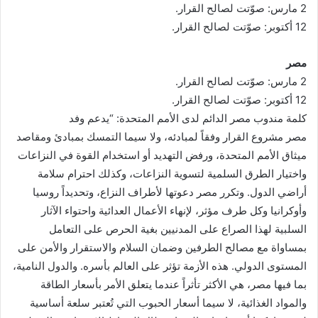
2 مارس: صوّتت لصالح القرار.
12 أكتوبر: صوّتت لصالح القرار.
مصر
2 مارس: صوّتت لصالح القرار.
12 أكتوبر: صوّتت لصالح القرار.
كلمة مندوب مصر الدائم لدى الأمم المتحدة: “يدعم وفد
مصر مشروع القرار وفقاً لمبادئه، ولا سيما التمسك بمبادئ ومقاصد
ميثاق الأمم المتحدة، ورفض التهديد أو استخدام القوة في النزاعات
واختيار الطرق السلمية لتسوية النزاعات، وكذلك احترام سلامة
أراضي الدول. وتكرر مصر دعوتها لأطراف النزاع، وتحديداً روسيا
وأوكرانيا وكل طرف مؤثر، لإنهاء الأعمال العدائية واحتواء الآثار
السلبية لهذا الصراع على المدنيين بغية الحرص على التعامل
بمساواة مع مصالح الطرفين وضمان السلام والاستقرار والأمن على
المستوى الدولي. هذه الأزمة تؤثر على العالم بأسره. والدول النامية،
بما فيها مصر، هي الأكثر تأثراً عندما يتعلق الأمر بأسعار الطاقة
والمواد الغذائية، لا سيما أسعار الحبوب التي تُعتبر سلعة أساسية