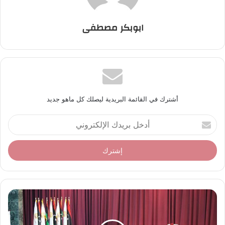
ابوبكر مصطفى
أشترك في القائمة البريدية ليصلك كل ماهو جديد
أ
د
خ
ل
ب
ر
ي
د
ك
ا
ل