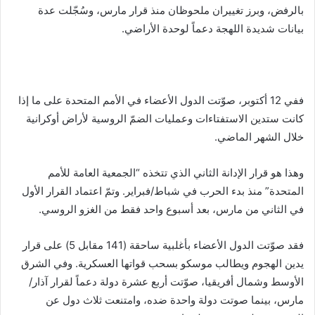
بالرفض، وبرز تغييران ملحوظان منذ قرار مارس، وسُجّلت عدة
بيانات شديدة اللهجة دعماً لوحدة الأراضي.
ففي 12 أكتوبر، صوّتت الدول الأعضاء في الأمم المتحدة على ما إذا
كانت ستدين الاستفتاءات وعمليات الضمّ الروسية لأراض أوكرانية
خلال الشهر الماضي.
وهذا هو قرار الإدانة الثاني الذي تتخذه “الجمعية العامة للأمم
المتحدة” منذ بدء الحرب في شباط/فبراير. وتمّ اعتماد القرار الأول
في الثاني من مارس، بعد أسبوع واحد فقط من الغزو الروسي.
فقد صوّتت الدول الأعضاء بأغلبية ساحقة (141 مقابل 5) على قرار
يدين الهجوم ويطالب موسكو بسحب قواتها العسكرية. وفي الشرق
الأوسط وشمال أفريقيا، صوّتت أربع عشرة دولة دعماً لقرار آذار/
مارس، بينما صوتت دولة واحدة ضده، وامتنعت ثلاث دول عن