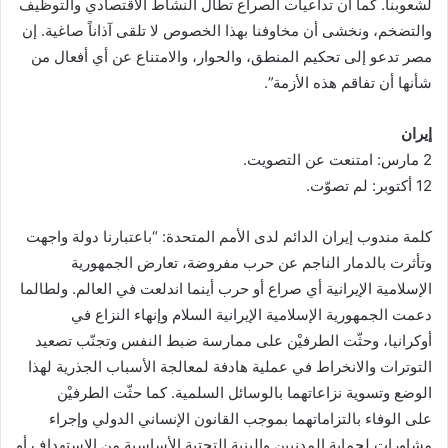
لشعوبنا. كما أن تداعيات الصراع تطال النشاط الاقتصادي والتوظيف
والتضخم، ونخشى أن مخاوفنا بهذا الخصوص لا تلقى آذاناً صاغية. إن
مصر تدعو إلى تحكيم المنطق، والحوار، والامتناع عن أي أفعال من
شأنها أن تفاقم هذه الأزمة”.
إيران
2 مارس: امتنعت عن التصويت.
12 أكتوبر: لم تصوّت.
كلمة مندوب إيران الدائم لدى الأمم المتحدة: “باعتبارنا دولة واجهت
وتأثرت بالدمار الناجم عن حرب مفروضة، تعارض الجمهورية
الإسلامية الإيرانية أي صراع أو حرب أينما اندلعت في العالم. ولطالما
دعمت الجمهورية الإسلامية الإيرانية السلام وإنهاء النزاع في
أوكرانيا، وحثّت الطرفيْن على ممارسة ضبط النفس وتجنّب تصعيد
التوترات والانخراط في عملية هادفة لمعالجة الأسباب الجذرية لهذا
الوضع وتسوية نزاعاتهما بالوسائل السلمية. كما حثّت الطرفيْن
على الوفاء بالتزاماتهما بموجب القانون الإنساني الدولي وإجراء
مشاورات لحماية المدنيين والبنية التحتية الأساسية من الاستهداف أو