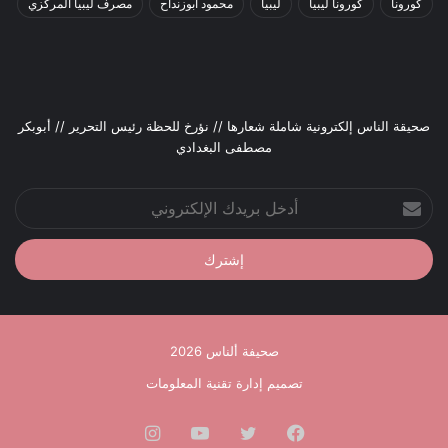
كورونا
كورونا ليبيا
ليبيا
محمود أبوزنداح
مصرف ليبيا المركزي
صحيقة الناس إلكترونية شاملة شعارها // نؤرخ للحظة رئيس التحرير // أبوبكر
مصطفى البغدادي
أدخل
بريدك
الإلكتروني
صحيفة ألناس 2026
تصميم إدارة تقنية المعلومات
فيسبوك
تويتر
يوتيوب
انستقرام