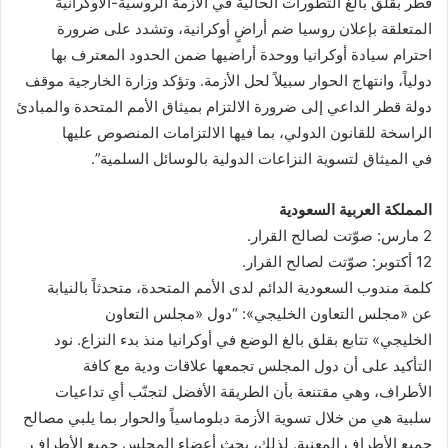
قطر بقلق بالغ التطورات الحالية في الأزمة الروسية-الأوكرانية
المتعلقة بإعلان روسيا ضم أراضٍ أوكرانية، وتشدد على ضرورة
احترام سيادة أوكرانيا ووحدة أراضيها ضمن الحدود المعترف بها
دولياً، وانتهاج الحوار سبيلاً لحل الأزمة. وتؤكد وزارة الخارجية موقف
دولة قطر الداعي إلى ضرورة الالتزام بميثاق الأمم المتحدة والمبادئ
الراسخة للقانون الدولي، بما فيها الالتزامات المنصوص عليها
في الميثاق لتسوية النزاعات الدولية بالوسائل السلمية”.
المملكة العربية السعودية
2 مارس: صوّتت لصالح القرار.
12 أكتوبر: صوّتت لصالح القرار.
كلمة مندوب السعودية الدائم لدى الأمم المتحدة، متحدثاً بالنيابة
عن «مجلس التعاون الخليجي»: “دول «مجلس التعاون
الخليجي» تتابع بقلق بالغ الوضع في أوكرانيا منذ بدء النزاع. نود
التأكيد على أن دول المجلس تجمعها علاقات ودية مع كافة
الأطراف، وهي مقتنعة بأن الطريقة الأفضل لتجنّب أي تداعيات
سلبية هي من خلال تسوية الأزمة دبلوماسياً والحوار بما يلبي مصالح
جميع الأطراف المعنية. لذلك، يحث أعضاء المجلس جميع الأطراف