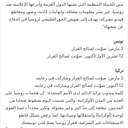
تدين الحملة المنظمة التي تشنها الدول الغربية وأذرعها الإعلامية ضد
روسيا، عبر نشر معلومات مضللة، واتهامات كاذبة، وصور ومقاطع
فيديو مفبركة، تهدف إلى تقويض الحق الطبيعي لروسيا في الدفاع
عن شعبها»”.
تونس
2 مارس: صوّتت لصالح القرار.
12 تشرين الأول/أكتوبر: صوّتت لصالح القرار.
تركيا
2 مارس: صوّتت لصالح القرار وشاركت في رعايته.
12 أكتوبر: صوّتت لصالح القرار وشاركت في رعايته.
كلمة مندوب تركيا الدائم لدى الأمم المتحدة: “إن هجمات روسيا على
العديد من المدن الأوكرانية، والتي تسببت اليوم بسقوط ضحايا من
المدنيين، مقلقة إلى حدّ كبير وغير مقبولة. ونكرر مجدداً دعمنا القوي
لوحدة [أوكرانيا] واستقلالها وسيادتها. كما نرفض بشكل قاطع
الاستفتاءات غير الشرعية. فقرار روسيا بضمّ مُدن دونيتسك