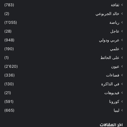
ثقافة
(783)
خالد الجربوعي
(2)
رياضة
(1٬055)
عاجل
(28)
عربي ودولي
(948)
علمي
(190)
على الحائط
(1)
عيون
(2٬620)
فضاءات
(336)
في الذاكرة
(130)
فيديوهات
(21)
كورونا
(591)
ليبيا
(665)
اخر المقالات