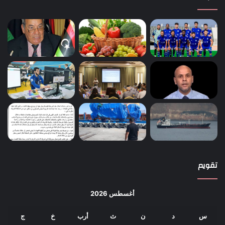
تقويم
أغسطس 2026
س
د
ن
ث
أرب
خ
ج