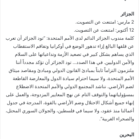
الجزائر
2 مارس: امتنعت عن التصويت.
12 أكتوبر: امتنعت عن التصويت.
كلمة مندوب الجزائر الدائم لدى الأمم المتحدة: “تود الجزائر أن تعرب
عن قلقها البالغ إزاء تدهور الوضع في أوكرانيا وتفاقم الاستقطاب
الذي يساهم بشكل كبير في تصعيد الأزمة وتداعياتها على السلام
والأمن الدوليين. في هذا الصدد… تود الجزائر أن تؤكد مجدداً أننا
ملتزمون التزاماً ثابتاً بمبادئ القانون الدولي ومبادئ ومقاصد ميثاق
الأمم المتحدة، ولا سيما احترام سيادة الدول والمعارضة القاطعة
لضم الأراضي. نناشد المجتمع الدولي والأمم المتحدة الاضطلاع
بمسؤولياتهما والتوقف التام عن نهج المعايير المزدوجة، والعمل على
إنهاء جميع أشكال الاحتلال وضم الأراضي بالقوة، المدرجة في جدول
أعمالنا منذ عقود، ولا سيما في فلسطين، والجولان السوري المحتل،
والصحراء الغربية”.
البحرين