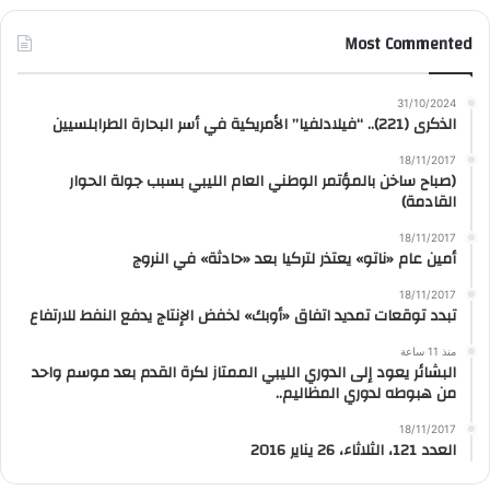
Most Commented
31/10/2024
الذكرى (221).. “فيلادلفيا” الأمريكية في أسر البحارة الطرابلسيين
18/11/2017
(صباح ساخن بالمؤتمر الوطني العام الليبي بسبب جولة الحوار
القادمة)
18/11/2017
أمين عام «ناتو» يعتذر لتركيا بعد «حادثة» في النروج
18/11/2017
تبدد توقعات تمديد اتفاق «أوبك» لخفض الإنتاج يدفع النفط للارتفاع
منذ 11 ساعة
البشائر يعود إلى الدوري الليبي الممتاز لكرة القدم بعد موسم واحد
من هبوطه لدوري المظاليم..
18/11/2017
العدد 121، الثلاثاء، 26 يناير 2016