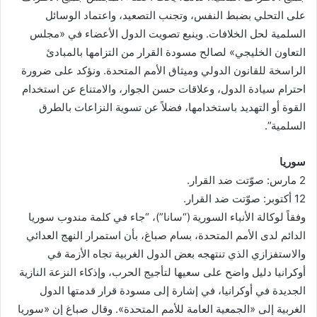
على التحلي بضبط النفس، وتجنب التصعيد، واعتماد الوسائل
السلمية لحل الخلافات. وينبع تصويت الدول الأعضاء في «مجلس
التعاون الخليجي» لصالح مسودة القرار من التزامها بالمبادئ
الراسخة للقانون الدولي وميثاق الأمم المتحدة. ونؤكد على ضرورة
احترام سيادة الدول، وعلاقات حسن الجوار، والامتناع عن استخدام
القوة أو التهديد باستخدامها، فضلاً عن تسوية النزاعات بالطرق
السلمية”.
سوريا
2 مارس: صوّتت ضد القرار.
12 أكتوبر: صوّتت ضد القرار.
وفقاً لوكالة الأنباء السورية (“سانا”)، “جاء في كلمة مندوب سوريا
الدائم لدى الأمم المتحدة، بسام صباغ، بأن استمرار النهج العدائي
والاستفزازي الذي تنتهجه بعض الدول الغربية تجاه الأزمة في
أوكرانيا دليل واضح على سعيها لتأجيج الحرب، وإذكاء النزعة النازية
الجديدة في أوكرانيا، في إشارة إلى مسودة قرار قدمتها الدول
الغربية إلى «الجمعية العامة للأمم المتحدة». وقال صباغ إن «سوريا