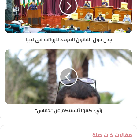
إ
ل
ك
ت
ر
جدل حول القانون الموحد للرواتب في ليبيا
و
ن
ي
رأي- كفوا ألسنتكم عن "حماس"
مقالات ذات صلة