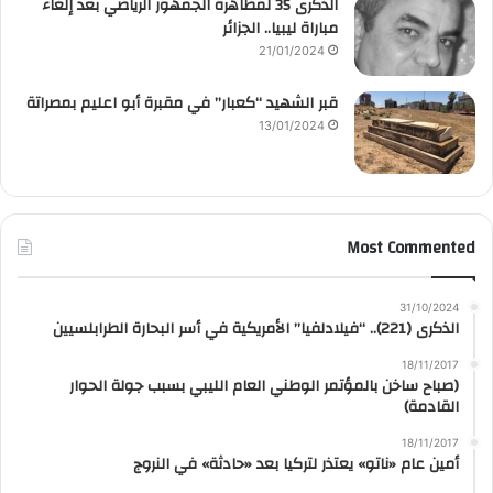
الذكرى 35 لمظاهرة الجمهور الرياضي بعد إلغاء
مباراة ليبيا.. الجزائر
21/01/2024
قبر الشهيد “كعبار” في مقبرة أبو اعليم بمصراتة
13/01/2024
Most Commented
31/10/2024
الذكرى (221).. “فيلادلفيا” الأمريكية في أسر البحارة الطرابلسيين
18/11/2017
(صباح ساخن بالمؤتمر الوطني العام الليبي بسبب جولة الحوار
القادمة)
18/11/2017
أمين عام «ناتو» يعتذر لتركيا بعد «حادثة» في النروج