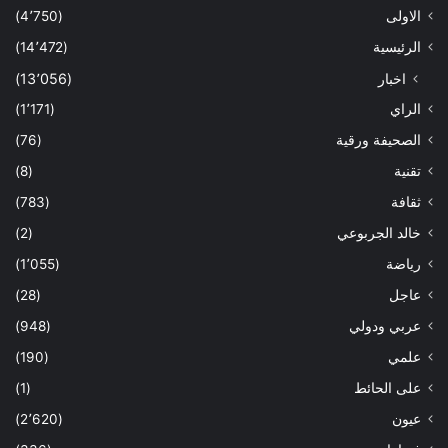
الاولى
(4٬750)
الرئيسية
(14٬472)
اخبار
(13٬056)
الراي
(1٬171)
الصحيفة ورقية
(76)
تقنية
(8)
ثقافة
(783)
خالد الجربوعي
(2)
رياضة
(1٬055)
عاجل
(28)
عربي ودولي
(948)
علمي
(190)
على الحائط
(1)
عيون
(2٬620)