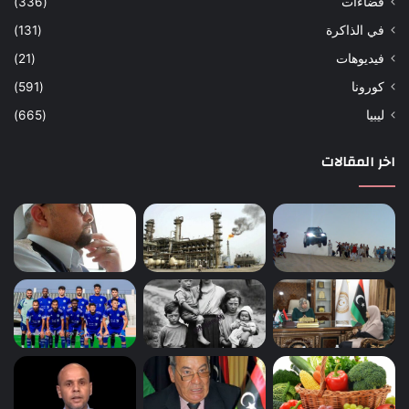
فضاءات
(336)
في الذاكرة
(131)
فيديوهات
(21)
كورونا
(591)
ليبيا
(665)
اخر المقالات