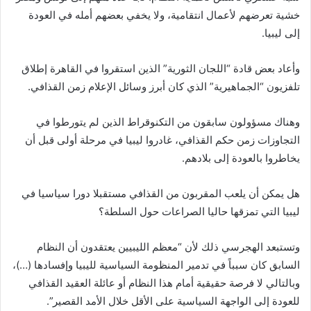
خشية تعرضهم لأعمال انتقامية، ولا يخفي بعضهم أمله في العودة
إلى ليبيا.
وأعاد بعض قادة “اللجان الثورية” الذين استقروا في القاهرة إطلاق
تلفزيون “الجماهيرية” الذي كان أبرز وسائل الإعلام زمن القذافي.
وهناك مسؤولون سابقون من التكنوقراط الذين لم يتورطوا في
التجاوزات زمن حكم القذافي، غادروا ليبيا في مرحلة أولى قبل أن
يخاطروا بالعودة إلى بلادهم.
هل يمكن أن يلعب المقربون من القذافي مستقبلا دورا سياسيا في
ليبيا التي تمزقها حاليا الصراعات حول السلطة؟
وتستبعد الهجرسي ذلك لأن “معظم الليبيين يعتقدون أن النظام
السابق كان سبباً في تدمير المنظومة السياسية لليبيا وإفسادها (…)،
وبالتالي لا فرصة حقيقية أمام هذا النظام أو عائلة العقيد القذافي
للعودة إلى الواجهة السياسية على الأقل خلال الأمد القصير”.