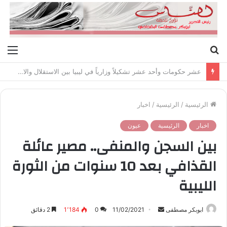
بحث
الق
عن
عشر حكومات وأحد عشر تشكيلاً وزارياً في ليبيا بين الاستقلال والانقلاب (1951 – 1969)
الرئيسية
/
الرئيسية
/
اخبار
اخبار
الرئيسية
عيون
بين السجن والمنفى.. مصير عائلة
القذافي بعد 10 سنوات من الثورة
الليبية
ابوبكر مصطفى
أ
11/02/2021
0
1٬184
2 دقائق
ر