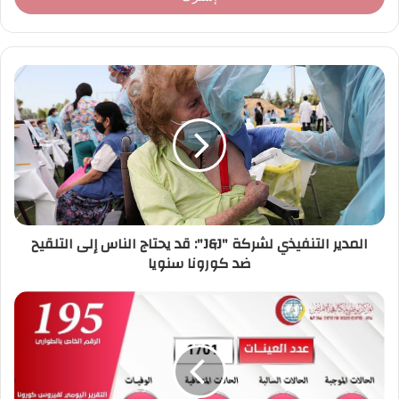
ب
ر
ي
د
ك
ا
ل
إ
ل
ك
ت
ر
المدير التنفيذي لشركة "J&J": قد يحتاج الناس إلى التلقيح
و
ضد كورونا سنويا
ن
ي