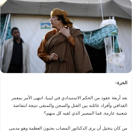
س
ل
ب
ر
ي
د
ا
إ
ل
ك
ت
ر
الحرة-
و
ن
بعد أربعة عقود من الحكم الاستبدادي في ليبيا، انتهى الأمر بمعمر
ي
القذافي وأفراد عائلته بين القتل والسجن والمنفى نتيجة انتفاضة
ا
شعبية عارمة. فما المصير الذي لقيه كل منهم؟
من كان يتخيل أن يرى الدكتاتور المصاب بجنون العظمة وهو مدمى