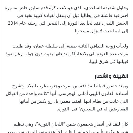
وحاول شقيقه الساعدي، الذي هو لاعب كرة قدم سابق خاض مسيرة
احترافية فاشلة في إيطاليا قبل أن ينتقل لقيادة كتيبة نخبة في
الجيش الليبي، فقد لجأ بعد الثورة إلى النيجر التي رحلته عام 2014
إلى ليبيا حيث لا يزال مسجونا.
ولجأت زوجة القذافي الثانية صفية إلى سلطنة عمان، وقد طلبت
مرات عدة العودة إلى بلادها، لكن نداءاتها بقيت دون جواب رغم نفوذ
قبيلتها في شرق ليبيا.
القبيلة والأنصار
ويمتد حضور قبيلة القذاذفة بين سرت وجنوب غرب البلاد. وتشرح
أستاذة القانون الليبي أماني الهجرسي، أنها “كانت واحدة من القبائل
التي عانت من نظام ابنها العقيد معمر، بل زج بكثير من أبنائها
المعارضين له في السجون” قبل الثورة.
كان للقذافي أنصار يتجمعون ضمن “اللجان الثورية”، وهي تنظيم
شبه عسكري تأسس لحماية النظام. لجأ عدد منهم إلى تونس ومصر