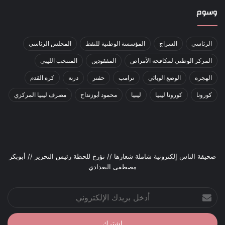
وسوم
الرئاسي
السراج
المؤسسة الوطنية للنفط
المجلس الرئاسي
المركز الوطني لمكافحة الأمراض
المفقودين
المنتخب الليبي
الهجرة
الوضع الوبائي
ترامب
حفتر
درنة
كرة القدم
كورونا
كورونا ليبيا
ليبيا
محمود أبوزنداح
مصرف ليبيا المركزي
صحيقة الناس إلكترونية شاملة شعارها // نؤرخ للحظة رئيس التحرير // أبوبكر
مصطفى البغدادي
أدخل
بريدك
الإلكتروني