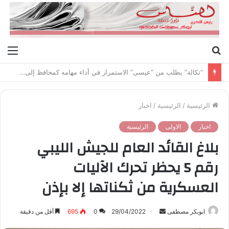
بحث
الق
عن
“تكالة” يطلب من “عيسى” الاستمرار في أداء مهامه كمحافظ إلى حين النظر في استقالته
الرئيسية
/
الرئيسية
/
اخبار
اخبار
الاولى
الرئيسية
بلاغ القائد العام للجيش الليبي
رقم 5 يحظر تحرك الآليات
العسكرية من ثكناتها إلا بإذن
ابوبكر مصطفى
أ
29/04/2022
0
695
أقل من دقيقة
ر