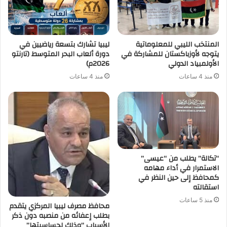
المنتخب الليبي للمعلوماتية
ليبيا تشارك بتسعة رياضيين في
يتوجه لأوزباكستان للمشاركة في
دورة ألعاب البحر المتوسط (تارنتو
الأولمبياد الدولي
2026م)
منذ 4 ساعات
منذ 4 ساعات
“تكالة” يطلب من “عيسى”
الاستمرار في أداء مهامه
كمحافظ إلى حين النظر في
استقالته
منذ 5 ساعات
محافظ مصرف ليبيا المركزي يتقدم
بطلب إعفائه من منصبه دون ذكر
الأسباب “وذلك لحساسيتها”