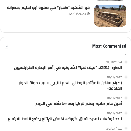
قبر الشهيد “كعبار” في مقبرة أبو اعليم بمصراتة
13/01/2024
Most Commented
31/10/2024
الذكرى (221).. “فيلادلفيا” الأمريكية في أسر البحارة الطرابلسيين
18/11/2017
(صباح ساخن بالمؤتمر الوطني العام الليبي بسبب جولة الحوار
القادمة)
18/11/2017
أمين عام «ناتو» يعتذر لتركيا بعد «حادثة» في النروج
18/11/2017
تبدد توقعات تمديد اتفاق «أوبك» لخفض الإنتاج يدفع النفط للارتفاع
منذ 4 ساعات