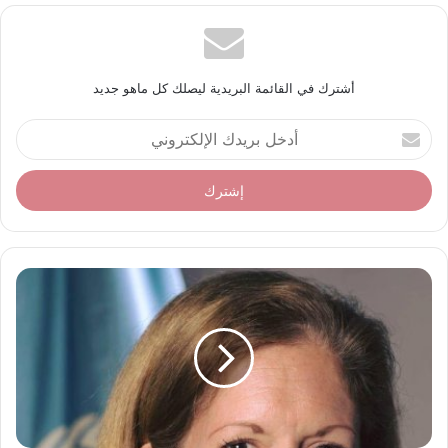
أشترك في القائمة البريدية ليصلك كل ماهو جديد
أ
د
خ
ل
ب
ر
ي
د
ك
ا
ل
إ
ل
ك
ت
ر