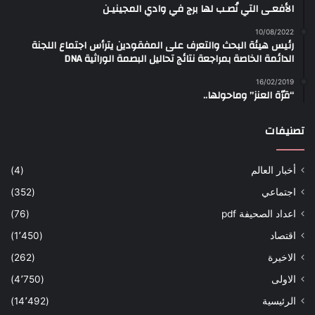
الأفعـى التي نُصـب لها برج في وادي المجينيـن
10/08/2022
رئيس هيئة البحث والتعرف على المفقودين يترأس اجتماع اللجنة
الدائمة الخاصة بمراجعة نتائج تحاليل البصمة الوراثية DNA
16/02/2019
“قرّة العنز” وماحولها..
تصنيفات
أخبار العالم
(4)
اجتماعي
(352)
اعداد الصحيفة pdf
(76)
اقتصاد
(1٬450)
الاخيرة
(262)
الاولى
(4٬750)
الرئيسية
(14٬492)