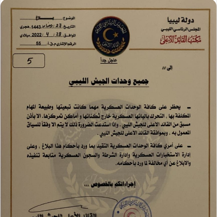
س
ل
ب
ر
ي
د
ا
إ
ل
ك
ت
ر
و
ن
ي
ا