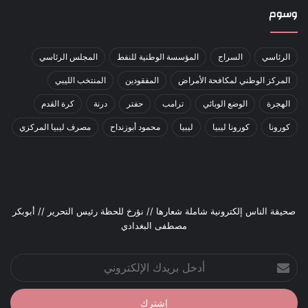
وسوم
الرئاسي
السراج
المؤسسة الوطنية للنفط
المجلس الرئاسي
المركز الوطني لمكافحة الأمراض
المفقودين
المنتخب الليبي
الهجرة
الوضع الوبائي
ترامب
حفتر
درنة
كرة القدم
كورونا
كورونا ليبيا
ليبيا
محمود أبوزنداح
مصرف ليبيا المركزي
صحيقة الناس إلكترونية شاملة شعارها // نؤرخ للحظة رئيس التحرير // أبوبكر
مصطفى البغدادي
أدخل
بريدك
الإلكتروني