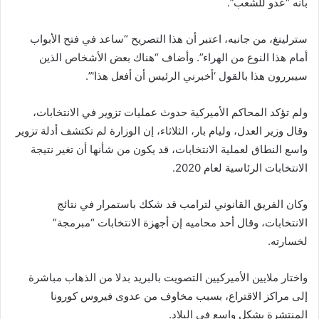
بأنه “عدو للشعب”.
سترلينغ، من جانبه، اعتبر أن هذا التصريح “ساعد في فتح الأبواب
أمام هذا النوع من الهراء”. وأضاف “هناك بعض الأشخاص الذين
سيبررون هذا بالقول ‘أخبرني الرئيس أن أفعل هذا'”.
ولم تؤكد المحاكم الأميركية حدوث عمليات تزوير في الانتخابات،
وقال وزير العدل، وليام بار، الثلاثاء، إن الوزارة لم تكتشف أدلة تزوير
واسع النطاق لعملية الانتخابات، قد يكون من شأنها أن تغير نتيجة
الانتخابات الرئاسية لعام 2020.
وكان الفريق القانوني لترامب قد شكك باستمرار في نتائج
الانتخابات، وقال أحد محاميه إن أجهزة الانتخابات “مبرمجة”
لخسارته.
واختار ملايين الأميركيين التصويت بالبريد بدلا من الذهاب مباشرة
إلى مراكز الاقتراع، بسبب مخاوف من عدوى فيروس كورونا
المنتشرة بشكل واسع في البلاد.