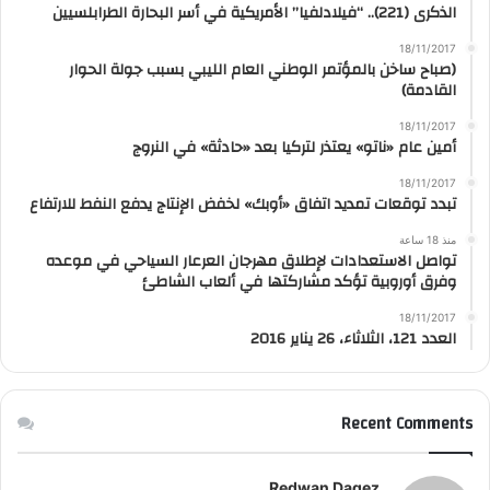
الذكرى (221).. “فيلادلفيا” الأمريكية في أسر البحارة الطرابلسيين
18/11/2017
(صباح ساخن بالمؤتمر الوطني العام الليبي بسبب جولة الحوار
القادمة)
18/11/2017
أمين عام «ناتو» يعتذر لتركيا بعد «حادثة» في النروج
18/11/2017
تبدد توقعات تمديد اتفاق «أوبك» لخفض الإنتاج يدفع النفط للارتفاع
منذ 18 ساعة
تواصل الاستعدادات لإطلاق مهرجان العرعار السياحي في موعده
وفرق أوروبية تؤكد مشاركتها في ألعاب الشاطئ
18/11/2017
العدد 121، الثلاثاء، 26 يناير 2016
Recent Comments
Redwan Dagez