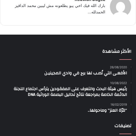
بارك الله فيك اخي يبو يطلعونه مش ليبين محمد الداقيز
الحمدلله...
الأكثر مشاهدة
26/08/2020
الأفعـى التي نُصـب لها برج في وادي المجينيـن
10/08/2022
رئيس هيئة البحث والتعرف على المفقودين يترأس اجتماع اللجنة
الدائمة الخاصة بمراجعة نتائج تحاليل البصمة الوراثية DNA
16/02/2019
“قرّة العنز” وماحولها..
تصنيفات