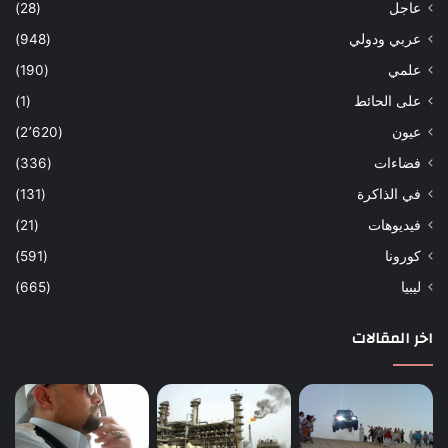
عاجل
(28)
عربي ودولي
(948)
علمي
(190)
على الحائط
(1)
عيون
(2٬620)
فضاءات
(336)
في الذاكرة
(131)
فيديوهات
(21)
كورونا
(591)
ليبيا
(665)
اخر المقالات