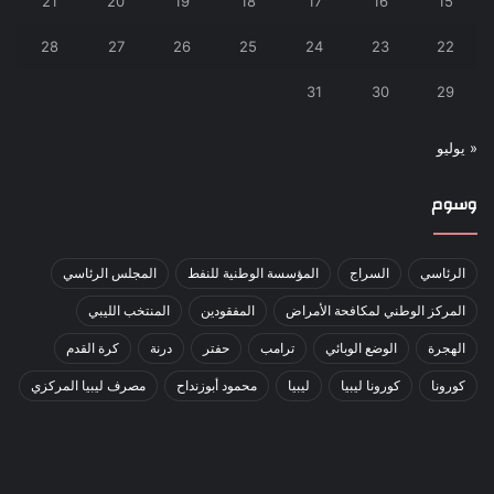
21
20
19
18
17
16
15
28
27
26
25
24
23
22
31
30
29
« يوليو
وسوم
الرئاسي
السراج
المؤسسة الوطنية للنفط
المجلس الرئاسي
المركز الوطني لمكافحة الأمراض
المفقودين
المنتخب الليبي
الهجرة
الوضع الوبائي
ترامب
حفتر
درنة
كرة القدم
كورونا
كورونا ليبيا
ليبيا
محمود أبوزنداح
مصرف ليبيا المركزي