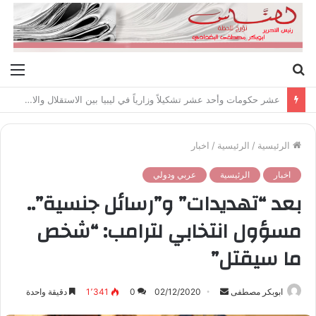
بحث
الق
عن
عشر حكومات وأحد عشر تشكيلاً وزارياً في ليبيا بين الاستقلال والانقلاب (1951 – 1969)
الرئيسية
/
الرئيسية
/
اخبار
اخبار
الرئيسية
عربي ودولي
بعد “تهديدات” و”رسائل جنسية”..
مسؤول انتخابي لترامب: “شخص
ما سيقتل”
ابوبكر مصطفى
أ
02/12/2020
0
1٬341
دقيقة واحدة
ر