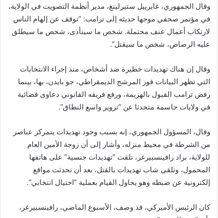
وقال الجمهوري، غابرييل ستيرلينغ، مدير أنظمة التصويت في الولاية،
في مؤتمر صحفي موجها حديثه إلى ترامب: “توقف عن إلهام الناس
لارتكاب أعمال عنف محتملة. شخص ما سيتأذى، شخص ما سيطلق
عليه الرصاص، شخص ما سيقتل”.
وقال إن هناك تهديدات خطيرة ضد أشخاص، منذ إجراء الانتخابات
التي تظهر البيانات فوز المرشح الديمقراطي، جو بايدن، بها، بينما
رفض ترامب القبول بالهزيمة، ورفع فريقه القانوني دعاوى قضائية
في ولايات حاسمة متحدثا عن “تزوير واسع النطاق”.
وقال، المسؤول الجمهوري، إنه بسبب وجود تهديدات يتمركز عناصر
من الشرطة في محيط منزله، وأشار إلى أن زوجة الأمين العام
للولاية، براد رافينسبيرغر، تلقت “تهديدات جنسية” على هاتفها
المحمول، وتلقى شاب تهديدات بالقتل، بعد أن تحدثت مواقع
إلكترونية عن ضبطه وهو يحاول القيام بعملية “احتيال انتخابي”.
كان الرئيس الأميركي، قد وصف، الأسبوع الماضي، رافينسبيرغر،