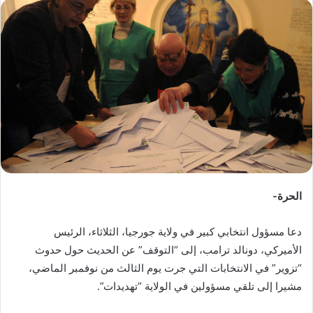
س
ل
ب
ر
ي
د
ا
إ
ل
ك
ت
ر
الحرة-
و
ن
دعا مسؤول انتخابي كبير في ولاية جورجيا، الثلاثاء، الرئيس
ي
الأميركي، دونالد ترامب، إلى “التوقف” عن الحديث حول حدوث
ا
“تزوير” في الانتخابات التي جرت يوم الثالث من نوفمبر الماضي،
مشيرا إلى تلقي مسؤولين في الولاية “تهديدات”.