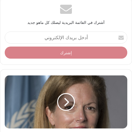
أشترك في القائمة البريدية ليصلك كل ماهو جديد
أ
د
خ
ل
ب
ر
ي
د
ك
ا
ل
إ
ل
ك
ت
ر