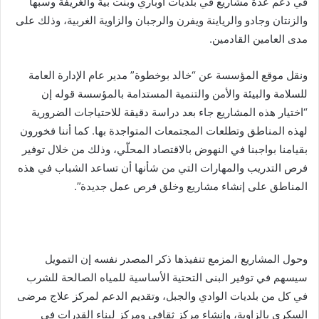
في دعم عدّة مشاريع في بلديات أوباري وبنت بيّة والغريفة وسبها
والزنتان وجادو والرياينة ويفرن والرجبان والزاوية الغربية، وذلك على
مدى العامين القادمين.
ونقل موقع المؤسسة عن “خالد بوخطوة” مدير عام الإدارة العامة
للسلامة والبيئة والأمن والتنمية المستدامة بالمؤسسة قوله إن
“اختيار هذه المشاريع جاء بعد دراسة دقيقة للاحتياجات الضرورية
لهذه المناطق وتطلعات المجتمعات المتواجدة بها. كما أننا فخورون
بقيامنا بواجبنا في النهوض بالاقتصاد المحلّي، وذلك من خلال توفير
فرص التدريب والمهارات التي من شأنها أن تساعد الشباب في هذه
المناطق على إنشاء مشاريع وخلق فرص عمل جديدة”.
وحول المشاريع المزمع تنفيذها ذكر المصدر نفسه إن التمويل
سيسهم في توفير البنى التحتية الأساسية للمياه الصالحة للشرب
في كل من بلديات الوادي والجبل، وتقديم الدعم لمركز علاج مرضى
السكري بالزاوية، وإنشاء مركز ثقافي ومركز لبناء القدرات في