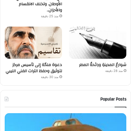
الأوطان. وتخلف الانقسام
والأحزان..
منذ 25 دقيقة
شوارعُ المدينةِ ورائحةُ المطر
دعوة ملحّة إلى تأسيس مركز
لتوثيق وحفظ التراث الفني الليبي
منذ 28 دقيقة
منذ 30 دقيقة
Popular Posts