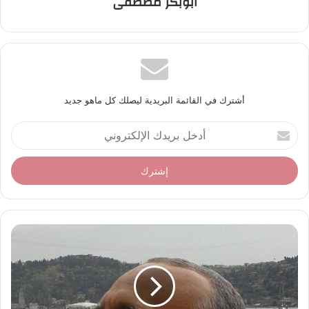
ابوبكر مصطفى
أشترك في القائمة البريدية ليصلك كل ماهو جديد
أ
د
خ
ل
ب
ر
ي
د
ك
ا
ل
إ
ل