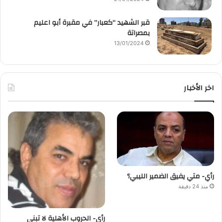
قبر الشهيد “كعبار” في مقبرة أبو اعليم
بمصراتة
13/01/2024
اخر الأخبار
رأي- متي يفيق الضمير الليبي؟
منذ 24 دقيقة
رأي- الحروب الأهلية لا تبني