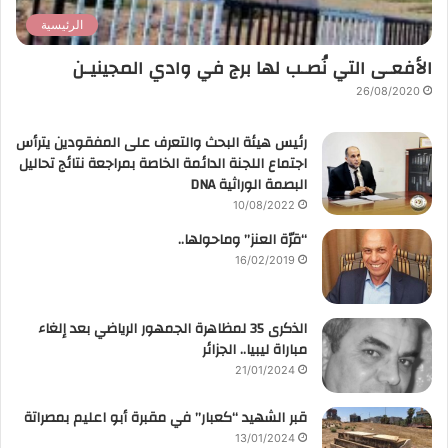
الرئيسية
الأفعـى التي نُصـب لها برج في وادي المجينيـن
26/08/2020
رئيس هيئة البحث والتعرف على المفقودين يترأس
اجتماع اللجنة الدائمة الخاصة بمراجعة نتائج تحاليل
البصمة الوراثية DNA
10/08/2022
“قرّة العنز” وماحولها..
16/02/2019
الذكرى 35 لمظاهرة الجمهور الرياضي بعد إلغاء
مباراة ليبيا.. الجزائر
21/01/2024
قبر الشهيد “كعبار” في مقبرة أبو اعليم بمصراتة
13/01/2024