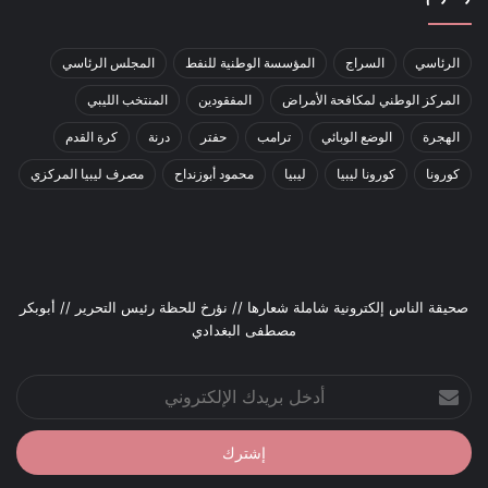
الرئاسي
السراج
المؤسسة الوطنية للنفط
المجلس الرئاسي
المركز الوطني لمكافحة الأمراض
المفقودين
المنتخب الليبي
الهجرة
الوضع الوبائي
ترامب
حفتر
درنة
كرة القدم
كورونا
كورونا ليبيا
ليبيا
محمود أبوزنداح
مصرف ليبيا المركزي
صحيقة الناس إلكترونية شاملة شعارها // نؤرخ للحظة رئيس التحرير // أبوبكر
مصطفى البغدادي
أدخل
بريدك
الإلكتروني