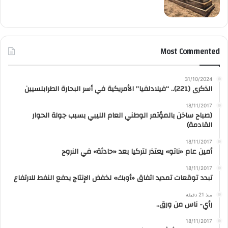
Most Commented
31/10/2024
الذكرى (221).. “فيلادلفيا” الأمريكية في أسر البحارة الطرابلسيين
18/11/2017
(صباح ساخن بالمؤتمر الوطني العام الليبي بسبب جولة الحوار
القادمة)
18/11/2017
أمين عام «ناتو» يعتذر لتركيا بعد «حادثة» في النروج
18/11/2017
تبدد توقعات تمديد اتفاق «أوبك» لخفض الإنتاج يدفع النفط للارتفاع
منذ 21 دقيقة
رأي- ناس من ورق..
18/11/2017