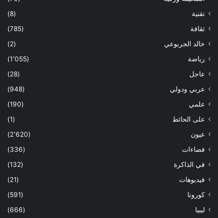
تقنية
(8)
ثقافة
(785)
خالد الجربوعي
(2)
رياضة
(1٬055)
عاجل
(28)
عربي ودولي
(948)
علمي
(190)
على الحائط
(1)
عيون
(2٬620)
فضاءات
(336)
في الذاكرة
(132)
فيديوهات
(21)
كورونا
(591)
ليبيا
(666)