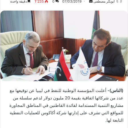
ابوبكر مصطفى
أ
07/03/2019
0
1٬235
دقيقة واحدة
ر
س
ل
ب
ر
ي
د
ا
إ
ل
ك
ت
(الناس)-
أعلنت المؤسسة الوطنية للنفط في ليبيا عن توقيعها مع
ر
عدد من شركائها اتفاقية بقيمة 20 مليون دولار لدعم سلسلة من
و
ن
مشاريع التنمية المستدامة لفائدة القاطنين في المناطق المجاورة
ي
للمواقع التي تشرف على إدارتها شركة أكاكوس للعمليات النفطية
ا
التابعة لها.