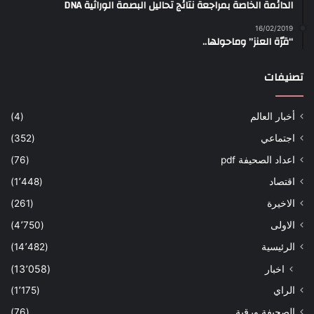
الدائمة الخاصة بمراجعة نتائج تحاليل البصمة الوراثية DNA
16/02/2019
“قرّة العنز” وماحولها..
تصنيفات
أخبار العالم
(4)
اجتماعي
(352)
اعداد الصحيفة pdf
(76)
اقتصاد
(1٬448)
الاخيرة
(261)
الاولى
(4٬750)
الرئيسية
(14٬482)
اخبار
(13٬058)
الراي
(1٬175)
الصحيفة ورقية
(76)