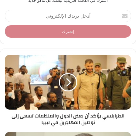
أشترك في القائمة البريدية ليصلك كل ماهو جديد
أ
د
خ
ل
ب
ر
ي
د
ك
ا
ل
إ
ل
ك
ت
ر
الطرابلسي يؤكد أن بعض الدول والمنظمات تسعى إلى
و
توطين المهاجرين في ليبيا
ن
ي