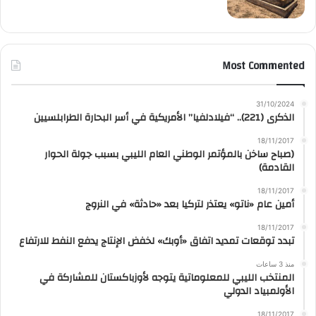
Most Commented
31/10/2024
الذكرى (221).. “فيلادلفيا” الأمريكية في أسر البحارة الطرابلسيين
18/11/2017
(صباح ساخن بالمؤتمر الوطني العام الليبي بسبب جولة الحوار
القادمة)
18/11/2017
أمين عام «ناتو» يعتذر لتركيا بعد «حادثة» في النروج
18/11/2017
تبدد توقعات تمديد اتفاق «أوبك» لخفض الإنتاج يدفع النفط للارتفاع
منذ 3 ساعات
المنتخب الليبي للمعلوماتية يتوجه لأوزباكستان للمشاركة في
الأولمبياد الدولي
18/11/2017