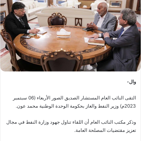
ب
ر
ي
د
ا
إ
ل
ك
ت
ر
وال-
و
ن
التقى النائب العام المستشار الصديق الصور الأربعاء (06 سبتمبر
ي
ا
2023م) وزير النفط والغاز بحكومة الوحدة الوطنية محمد عون.
وذكر مكتب النائب العام أن اللقاء تناول جهود وزارة النفط في مجال
تعزيز مقتضيات المصلحة العامة.