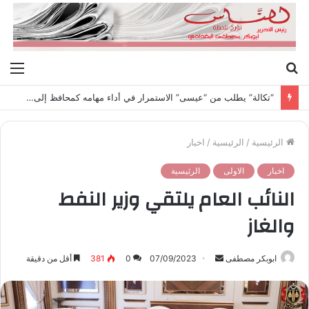
بحث
الق
عن
محافظ مصرف ليبيا المركزي يتقدم بطلب إعفائه من منصبه دون ذكر الأسباب “وذلك لحساسيتها”
الرئيسية
/
الرئيسية
/
اخبار
اخبار
الاولى
الرئيسية
النائب العام يلتقي وزير النفط
والغاز
ابوبكر مصطفى
أ
07/09/2023
0
381
أقل من دقيقة
ر
س
ل