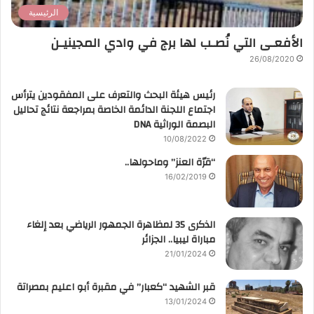
الرئيسية
الأفعـى التي نُصـب لها برج في وادي المجينيـن
26/08/2020
رئيس هيئة البحث والتعرف على المفقودين يترأس
اجتماع اللجنة الدائمة الخاصة بمراجعة نتائج تحاليل
البصمة الوراثية DNA
10/08/2022
“قرّة العنز” وماحولها..
16/02/2019
الذكرى 35 لمظاهرة الجمهور الرياضي بعد إلغاء
مباراة ليبيا.. الجزائر
21/01/2024
قبر الشهيد “كعبار” في مقبرة أبو اعليم بمصراتة
13/01/2024