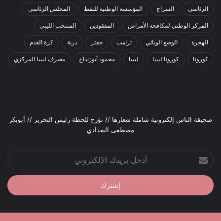
الرئاسي
السراج
المؤسسة الوطنية للنفط
المجلس الرئاسي
المركز الوطني لمكافحة الأمراض
المفقودين
المنتخب الليبي
الهجرة
الوضع الوبائي
ترامب
حفتر
درنة
كرة القدم
كورونا
كورونا ليبيا
ليبيا
محمود أبوزنداح
مصرف ليبيا المركزي
صحيقة الناس إلكترونية شاملة شعارها // نؤرخ للحظة رئيس التحرير // أبوبكر
مصطفى البغدادي
أدخل
بريدك
الإلكتروني