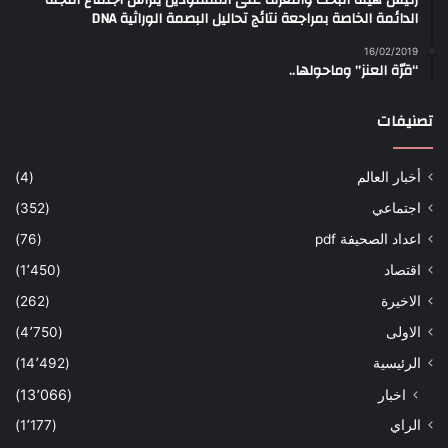
رئيس هيئة البحث والتعرف على المفقودين يترأس اجتماع اللجنة
الدائمة الخاصة بمراجعة نتائج تحاليل البصمة الوراثية DNA
16/02/2019
“قرّة العنز” وماحولها..
تصنيفات
أخبار العالم
(4)
اجتماعي
(352)
اعداد الصحيفة pdf
(76)
اقتصاد
(1٬450)
الاخيرة
(262)
الاولى
(4٬750)
الرئيسية
(14٬492)
اخبار
(13٬066)
الراي
(1٬177)