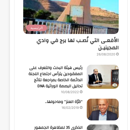
الرئيسية
الأفعـى التي نُصـب لها برج في وادي
المجينيـن
26/08/2020
رئيس هيئة البحث والتعرف على
المفقودين يترأس اجتماع اللجنة
الدائمة الخاصة بمراجعة نتائج
تحاليل البصمة الوراثية DNA
10/08/2022
“قرّة العنز” وماحولها..
16/02/2019
الذكرى 35 لمظاهرة الجمهور