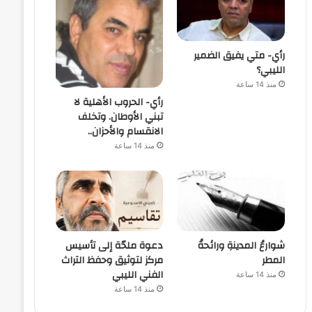
رأي- متي يفيق الضمير
الليبي؟
منذ 14 ساعة
رأي- الحروب الأهلية لا
تبني الأوطان. وتخلف
الانقسام والأحزان..
منذ 14 ساعة
شوارعُ المدينةِ ورائحةُ
دعوة ملحّة إلى تأسيس
المطر
مركز لتوثيق وحفظ التراث
الفني الليبي
منذ 14 ساعة
منذ 14 ساعة