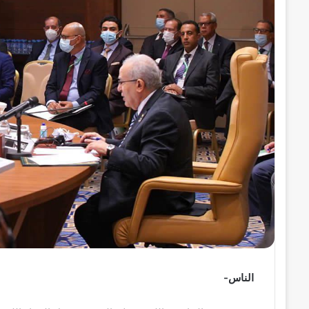
ر
و
ن
ي
ا
الناس-