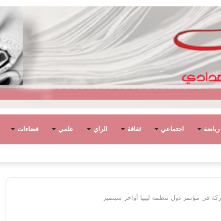
رياضة
اجتماعي
ثقافة
الراي
علمي
فضاءات
وطان. وتخلف الانقسام والأحزان..
كة في مؤتمر دول تنظمه ليبيا أواخر سبتمبر