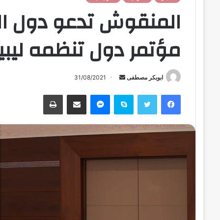
المنقوش تدعو دول ال
مؤتمر دول تنظمه ليبيا
ابوبكر مصطفى
أ
31/08/2021
ر
فيسبوك
تويتر
سكايب
ماسنجر
مشاركة عبر البريد
طباعة
س
ل
ب
ر
ي
د
ا
إ
ل
ك
ت