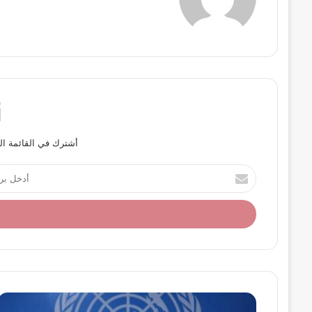
أشترك في القائمة ال
أ
د
خ
ل
ب
ر
ي
د
ك
ا