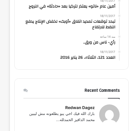
18/11/2017
أمين عام «ناتو» يعتذر لتركيا بعد «حادثة» في النروج
18/11/2017
تبدد توقعات تمديد اتفاق «أوبك» لخفض الإنتاج يدفع
النفط للارتفاع
منذ 14 ساعة
رأي- ناس من ورق..
18/11/2017
العدد 121، الثلاثاء، 26 يناير 2016
Recent Comments
Redwan Dagez
بارك الله فيك اخي يبو يطلعونه مش ليبين
محمد الداقيز الحمدلله...