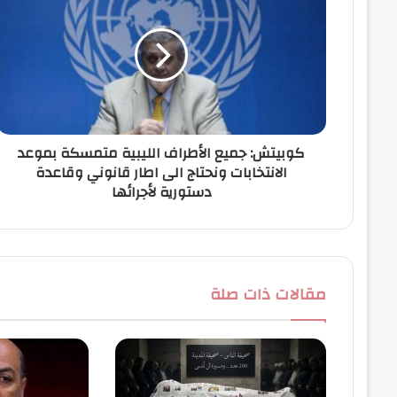
ل
إ
ل
ك
ت
ر
و
ن
كوبيتش: جميع الأطراف الليبية متمسكة بموعد
ي
الانتخابات ونحتاج الى اطار قانوني وقاعدة
دستورية لأجرائها
مقالات ذات صلة