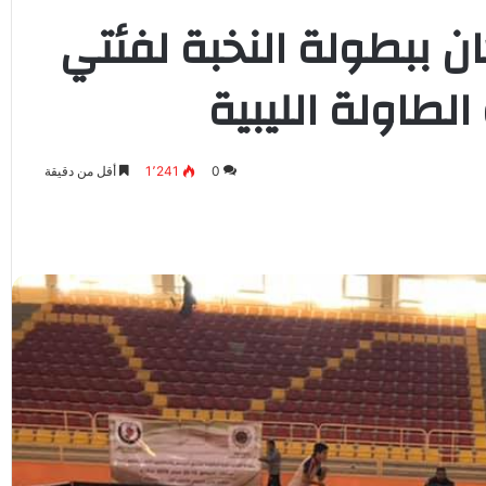
ن ببطولة النخبة لفئتي
الطاولة الليبية
0
1٬241
أقل من دقيقة