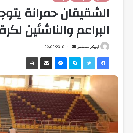
الشقيقان حمرانة يتوجا
البراعم والناشئين لكرة 
ابوبكر مصطفى
أ
20/02/2019
ر
فيسبوك
تويتر
سكايب
ماسنجر
مشاركة عبر البريد
طباعة
س
ل
ب
ر
ي
د
ا
إ
ل
ك
ت