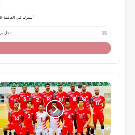
أشترك في القائمة ال
أ
د
خ
ل
ب
ر
ي
د
ك
ا
ل
إ
ل
ك
ت
ر
و