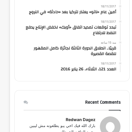
18/11/2017
أمين عام «ناتو» يعتذر لتركيا بعد «حادثة» في النروج
18/11/2017
تبدد توقعات تمديد اتفاق «أوبك» لخفض الإنتاج يدفع
النفط للارتفاع
منذ 15 ساعة
قريبًا.. انطلاق الدورة الثالثة لجائزة كامل المقهور
للقصة القصيرة
18/11/2017
العدد 121، الثلاثاء، 26 يناير 2016
Recent Comments
Redwan Dagez
بارك الله فيك اخي يبو يطلعونه مش ليبين
محمد الداقيز الحمدلله...