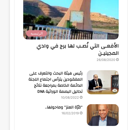
الرئيسية
الأفعـى التي نُصـب لها برج في وادي
المجينيـن
26/08/2020
رئيس هيئة البحث والتعرف على
المفقودين يترأس اجتماع اللجنة
الدائمة الخاصة بمراجعة نتائج
تحاليل البصمة الوراثية DNA
10/08/2022
“قرّة العنز” وماحولها..
16/02/2019