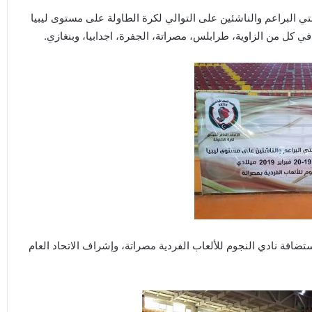
ي البراعم والناشئين على التوالي لكرة الطاولة على مستوى ليبيا
 في كل من الزاوية، طرابلس، مصراتة، الجفرة، اجدابيا، وبنغازي.
ء الأربعاء (20 فبراير 2019م) وكانت باستضافة نادي النجوم للألعاب الفردية مصراتة، وإشراف الاتحاد العام