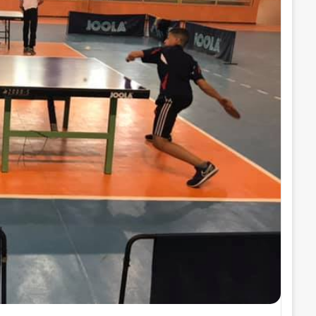
ر
و
ن
ي
ا