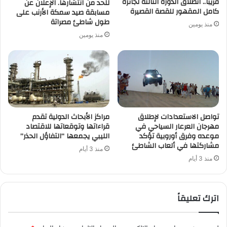
قريبًا.. انطلاق الدورة الثالثة لجائزة
للحد من انتشارها. الإعلان عن
كامل المقهور للقصة القصيرة
مسابقة صيد سمكة الأرنب على
طول شاطئ مصراتة
منذ يومين
منذ يومين
تواصل الاستعدادات لإطلاق
مراكز الأبحاث الدولية تقدم
مهرجان العرعار السياحي في
قراءاتها وتوقعاتها للاقتصاد
موعده وفرق أوروبية تؤكد
الليبي يجمعها “التفاؤل الحذر”
مشاركتها في ألعاب الشاطئ
منذ 3 أيام
منذ 3 أيام
اترك تعليقاً