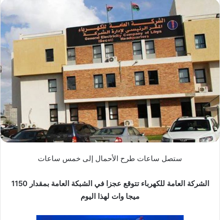
س
ل
ب
ر
ي
د
ا
إ
ل
ك
ت
ر
و
ستصل ساعات طرح الأحمال إلى خمس ساعات
ن
ي
الشركة العامة للكهرباء تتوقع عجزا في الشبكة العامة بمقدار 1150
ا
ميجا وات لهذا اليوم