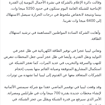
وقالت دائرة الإعلام بالشركة في نشرة الأحمال اليومية إن القدرة
الإنتاجية للشبكة العامة اليوم ستكون في حدود 5250 ميجا وات،
بينما ونتيجة لانخفاض ملحوظ في درجات الحرارة سيصل الاستهلاك
إلى 6400 ميجا وات تقريبا.
وأهابت الشركة السادة المواطنين المساهمة في ترشيد استهلاك
الطاقة.
وتعاني ليبيا عجزا في توفير الطاقة الكهربائية في ظل عجز في
التوليد ونقل القدرة، وأيضا في ظل عجز أمني جعل المحطات تتعرض
للنهب والسرقة والتخريب في عديد المرات، كما تعجز الشبكة عن
استكمال المشاريع المتوقفة وصيانة القائم منها بسبب إحجام
الشركات المتعاقد معها عن القدوم إلى ليبيا لما تشهده من توترات.
وقد وقعت ليبيا في نوفمبر الماضي عقدا مع شركة سيمنس الألمانية
لإنشاء محطات جديدة بقدرة 700 ميجا وات في طرابلس ومصراتة.
الأمر الذي سيرفع من قدرة الشبكة ويقلل من عجز الشبكة، في