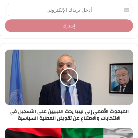
أ
د
خ
ل
ب
ر
ي
د
ك
ا
ل
إ
ل
ك
ت
ر
المبعوث الأممي إلى ليبيا يحث الليبيين على التسجيل في
و
الانتخابات والامتناع عن تقويض العملية السياسية
ن
ي