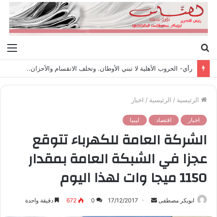
بحث
الق
عن
رأي- الحروب الأهلية لا تبني الأوطان. وتخلف الانقسام والأحزان..
الرئيسية
/
الرئيسية
/
اخبار
اخبار
اقتصاد
ليبيا
الشركة العامة للكهرباء تتوقع
عجزا في الشبكة العامة بمقدار
1150 ميجا وات لهذا اليوم
ابوبكر مصطفى
أ
17/12/2017
0
672
دقيقة واحدة
ر