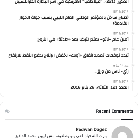
الذكرى (221).. “فيلادلفيا” الأمريكية في أسر البحارة الطرابلسيين
18/11/2017
(صباح ساخن بالمؤتمر الوطني العام الليبي بسبب جولة الحوار
القادمة)
18/11/2017
أمين عام «ناتو» يعتذر لتركيا بعد «حادثة» في النروج
18/11/2017
تبدد توقعات تمديد اتفاق «أوبك» لخفض الإنتاج يدفع النفط للارتفاع
منذ 14 ساعة
رأي- ناس من ورق..
18/11/2017
العدد 121، الثلاثاء، 26 يناير 2016
Recent Comments
Redwan Dagez
بارك الله فيك اخي يبو يطلعونه مش ليبين محمد الداقيز