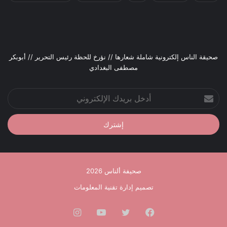
صحيقة الناس إلكترونية شاملة شعارها // نؤرخ للحظة رئيس التحرير // أبوبكر
مصطفى البغدادي
أدخل
بريدك
الإلكتروني
صحيفة ألناس 2026
تصميم إدارة تقنية المعلومات
فيسبوك
تويتر
يوتيوب
انستقرام