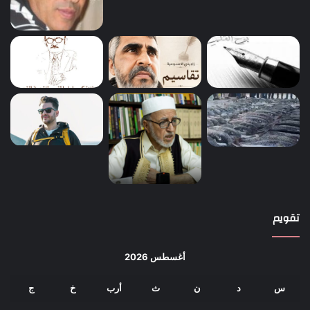
تقويم
أغسطس 2026
س
د
ن
ث
أرب
خ
ج