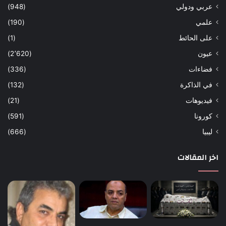
عربي ودولي
(948)
علمي
(190)
على الحائط
(1)
عيون
(2٬620)
فضاءات
(336)
في الذاكرة
(132)
فيديوهات
(21)
كورونا
(591)
ليبيا
(666)
اخر المقالات