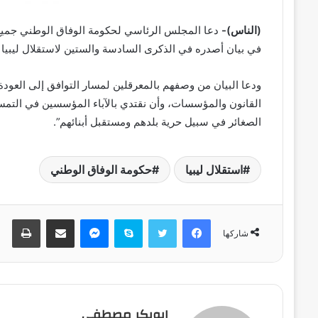
(الناس)-
دعا المجلس الرئاسي لحكومة الوفاق الوطني جميع 
في بيان أصدره في الذكرى السادسة والستين لاستقلال ليبيا الت
ودعا البيان من وصفهم بالمعرقلين لمسار التوافق إلى العودة 
القانون والمؤسسات، وأن نقتدي بالآباء المؤسسين في التمسك
الصغائر في سبيل حرية بلدهم ومستقبل أبنائهم”.
استقلال ليبيا
حكومة الوفاق الوطني
فيسبوك
تويتر
سكايب
ماسنجر
مشاركة عبر البريد
طباعة
شاركها
ابوبكر مصطفى