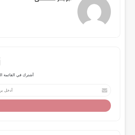
أشترك في القائمة ال
أ
د
خ
ل
ب
ر
ي
د