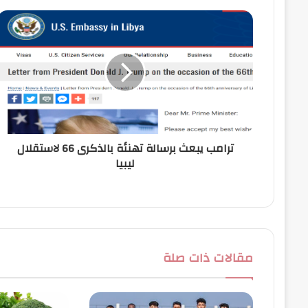
ك
ا
ل
إ
ل
ك
ت
ر
و
ن
ترامب يبعث برسالة تهنئة بالذكرى 66 لاستقلال
ي
ليبيا
مقالات ذات صلة