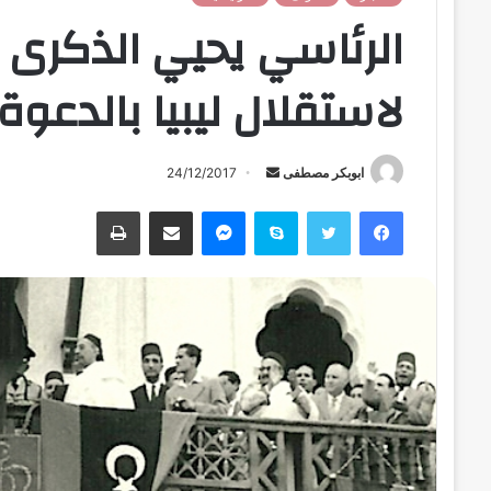
الرئاسي يحيي الذكرى 
لاستقلال ليبيا بالدعو
ابوبكر مصطفى
أ
24/12/2017
ر
فيسبوك
تويتر
سكايب
ماسنجر
مشاركة عبر البريد
طباعة
س
ل
ب
ر
ي
د
ا
إ
ل
ك
ت