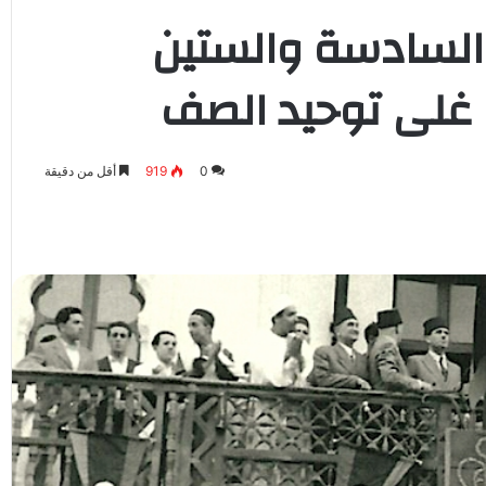
السادسة والستين
ة غلى توحيد الصف
0
919
أقل من دقيقة