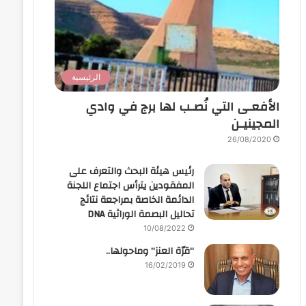
الرئيسية
الأفعـى التي نُصـب لها برج في وادي
المجينيـن
26/08/2020
رئيس هيئة البحث والتعرف على
المفقودين يترأس اجتماع اللجنة
الدائمة الخاصة بمراجعة نتائج
تحاليل البصمة الوراثية DNA
10/08/2022
“قرّة العنز” وماحولها..
16/02/2019