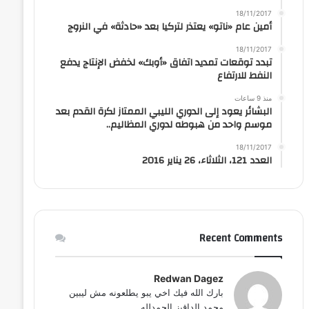
18/11/2017
أمين عام «ناتو» يعتذر لتركيا بعد «حادثة» في النروج
18/11/2017
تبدد توقعات تمديد اتفاق «أوبك» لخفض الإنتاج يدفع
النفط للارتفاع
منذ 9 ساعات
البشائر يعود إلى الدوري الليبي الممتاز لكرة القدم بعد
موسم واحد من هبوطه لدوري المظاليم..
18/11/2017
العدد 121، الثلاثاء، 26 يناير 2016
Recent Comments
Redwan Dagez
بارك الله فيك اخي يبو يطلعونه مش ليبين
محمد الداقيز الحمدلله...