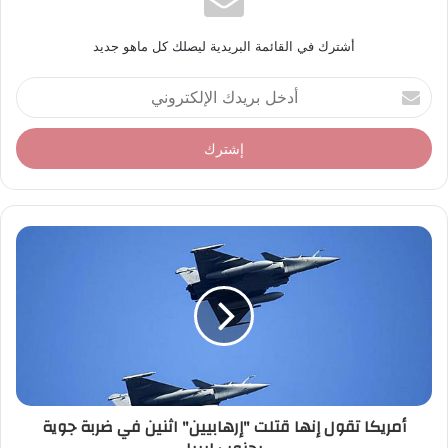
أشترك في القائمة البريدية ليصلك كل ماهو جديد
أ
د
خ
ل
ب
ر
ي
د
ك
ا
ل
إ
ل
ك
ت
ر
أمريكا تقول إنها قتلت "إرهابيين" اثنين في ضربة جوية
و
ن