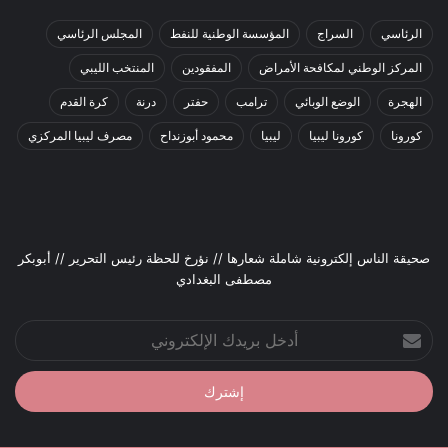
الرئاسي
السراج
المؤسسة الوطنية للنفط
المجلس الرئاسي
المركز الوطني لمكافحة الأمراض
المفقودين
المنتخب الليبي
الهجرة
الوضع الوبائي
ترامب
حفتر
درنة
كرة القدم
كورونا
كورونا ليبيا
ليبيا
محمود أبوزنداح
مصرف ليبيا المركزي
صحيقة الناس إلكترونية شاملة شعارها // نؤرخ للحظة رئيس التحرير // أبوبكر
مصطفى البغدادي
أدخل
بريدك
الإلكتروني