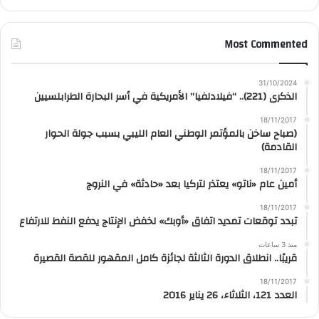
Most Commented
31/10/2024
الذكرى (221).. “فيلادلفيا” الأمريكية في أسر البحارة الطرابلسيين
18/11/2017
(صباح ساخن بالمؤتمر الوطني العام الليبي بسبب جولة الحوار
القادمة)
18/11/2017
أمين عام «ناتو» يعتذر لتركيا بعد «حادثة» في النروج
18/11/2017
تبدد توقعات تمديد اتفاق «أوبك» لخفض الإنتاج يدفع النفط للارتفاع
منذ 3 ساعات
قريبًا.. انطلاق الدورة الثالثة لجائزة كامل المقهور للقصة القصيرة
18/11/2017
العدد 121، الثلاثاء، 26 يناير 2016