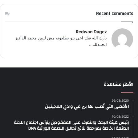
Recent Comments
Redwan Dagez
بارك الله فيك اخي يبو يطلعونه مش ليبين محمد الداقيز
الحمدلله...
الأكثر مشاهدة
26/08/2020
الأفعـى التي نُصـب لها برج في وادي المجينيـن
10/08/2022
رئيس هيئة البحث والتعرف على المفقودين يترأس اجتماع اللجنة
الدائمة الخاصة بمراجعة نتائج تحاليل البصمة الوراثية DNA