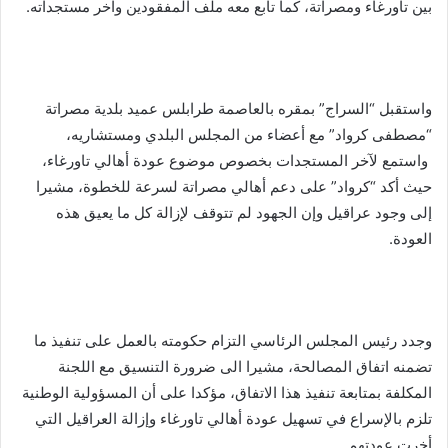
بين تاورغاء ومصراتة، كما تابع معه ملف المفقودين وآخر مستجداته.
واستقبل “السراج” بمقره بالعاصمة طرابلس عميد بلدية مصراتة
“مصطفى كرواد” مع أعضاء من المجلس البلدي ومستشاريه،
واستمع لآخر المستجدات بخصوص موضوع عودة أهالي تاورغاء،
حيث أكد “كرواد” على دعم أهالي مصراتة لسرعة للخطوة، مشيرا
إلى وجود عراقيل وإن الجهود لم تتوقف لإزالة كل ما يعيق هذه
العودة.
وجدد رئيس المجلس الرئاسي التزام حكومته بالعمل على تنفيذ ما
تضمنه اتفاق المصالحة، مشيرا الى ضرورة التنسيق مع اللجنة
المكلفة بمتابعة تنفيذ هذا الاتفاق، مؤكدا على أن المسؤولية الوطنية
تلزم بالإسراع في تسهيل عودة أهالي تاورغاء وإزالة العراقيل التي
أخرت عودتهم.