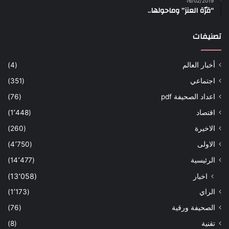
16/02/2019
“قرّة العنز” وماحولها..
تصنيفات
أخبار العالم
(4)
اجتماعي
(351)
اعداد الصحيفة pdf
(76)
اقتصاد
(1٬448)
الاخيرة
(260)
الاولى
(4٬750)
الرئيسية
(14٬477)
اخبار
(13٬058)
الراي
(1٬173)
الصحيفة ورقية
(76)
تقنية
(8)