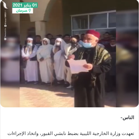
س
ل
ب
ر
ي
د
ا
إ
ل
ك
ت
ر
و
ن
ي
ا
الناس-
تعهدت وزارة الخارجية الليبية بضبط نابشي القبور، واتخاذ الإجراءات