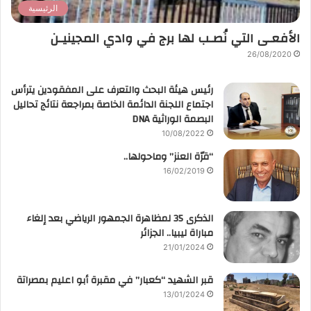
الرئيسية
الأفعـى التي نُصـب لها برج في وادي المجينيـن
26/08/2020
رئيس هيئة البحث والتعرف على المفقودين يترأس
اجتماع اللجنة الدائمة الخاصة بمراجعة نتائج تحاليل
البصمة الوراثية DNA
10/08/2022
“قرّة العنز” وماحولها..
16/02/2019
الذكرى 35 لمظاهرة الجمهور الرياضي بعد إلغاء
مباراة ليبيا.. الجزائر
21/01/2024
قبر الشهيد “كعبار” في مقبرة أبو اعليم بمصراتة
13/01/2024