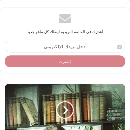
أشترك في القائمة البريدية ليصلك كل ماهو جديد
أ
د
خ
ل
ب
ر
ي
د
ك
ا
ل
إ
ل
ك
ت