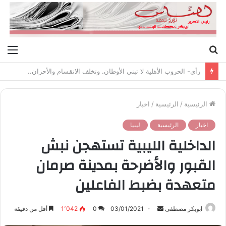
بحث
الق
عن
رأي- الحروب الأهلية لا تبني الأوطان. وتخلف الانقسام والأحزان..
الرئيسية
/
الرئيسية
/
اخبار
اخبار
الرئيسية
ليبيا
الداخلية الليبية تستهجن نبش
القبور والأضرحة بمدينة صرمان
متعهدة بضبط الفاعلين
ابوبكر مصطفى
أ
03/01/2021
0
1٬042
أقل من دقيقة
ر