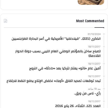
Most Commented
31/10/2024
الذكرى (221).. “فيلادلفيا” الأمريكية في أسر البحارة الطرابلسيين
18/11/2017
(صباح ساخن بالمؤتمر الوطني العام الليبي بسبب جولة الحوار
القادمة)
18/11/2017
أمين عام «ناتو» يعتذر لتركيا بعد «حادثة» في النروج
18/11/2017
تبدد توقعات تمديد اتفاق «أوبك» لخفض الإنتاج يدفع النفط للارتفاع
منذ 18 ساعة
رأي- ناس من ورق..
18/11/2017
العدد 121، الثلاثاء، 26 يناير 2016