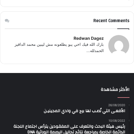
Recent Comments
Redwan Dagez
بارك الله فيك اخي يبو يطلعونه مش ليبين محمد الداقيز
الحمدلله...
الأكثر مشاهدة
26/08/2020
الأفعـى التي نُصـب لها برج في وادي المجينيـن
10/08/2022
رئيس هيئة البحث والتعرف على المفقودين يترأس اجتماع اللجنة
الدائمة الخاصة بمراجعة نتائج تحاليل البصمة الوراثية DNA