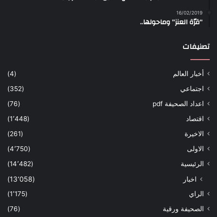
16/02/2019
“قرّة العنز” وماحولها..
تصنيفات
أخبار العالم
(4)
اجتماعي
(352)
اعداد الصحيفة pdf
(76)
اقتصاد
(1٬448)
الاخيرة
(261)
الاولى
(4٬750)
الرئيسية
(14٬482)
اخبار
(13٬058)
الراي
(1٬175)
الصحيفة ورقية
(76)