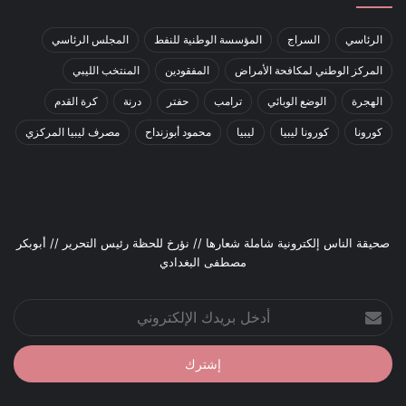
الرئاسي
السراج
المؤسسة الوطنية للنفط
المجلس الرئاسي
المركز الوطني لمكافحة الأمراض
المفقودين
المنتخب الليبي
الهجرة
الوضع الوبائي
ترامب
حفتر
درنة
كرة القدم
كورونا
كورونا ليبيا
ليبيا
محمود أبوزنداح
مصرف ليبيا المركزي
صحيقة الناس إلكترونية شاملة شعارها // نؤرخ للحظة رئيس التحرير // أبوبكر
مصطفى البغدادي
أدخل
بريدك
الإلكتروني