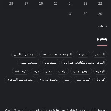
28
27
26
25
24
23
22
31
30
29
« يوليو
وسوم
الرئاسي
السراج
المؤسسة الوطنية للنفط
المجلس الرئاسي
المركز الوطني لمكافحة الأمراض
المفقودين
المنتخب الليبي
الهجرة
الوضع الوبائي
ترامب
حفتر
درنة
كرة القدم
كورونا
كورونا ليبيا
ليبيا
محمود أبوزنداح
مصرف ليبيا المركزي
صحيقة الناس إلكترونية شاملة شعارها // نؤرخ للحظة رئيس التحرير // أبوبكر