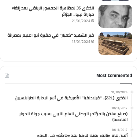
الذكرى 35 لمظاهرة الجمهور الرياضي بعد إلغاء
مباراة ليبيا.. الجزائر
21/01/2024
قبر الشهيد “كعبار” في مقبرة أبو اعليم بمصراتة
13/01/2024
Most Commented
31/10/2024
الذكرى (221).. “فيلادلفيا” الأمريكية في أسر البحارة الطرابلسيين
18/11/2017
(صباح ساخن بالمؤتمر الوطني العام الليبي بسبب جولة الحوار
القادمة)
18/11/2017
أمين عام «ناتو» يعتذر لتركيا بعد «حادثة» في النروج