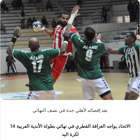
س
ل
ب
ر
ي
د
ا
إ
ل
ك
ت
ر
و
ن
ي
بعد إقصائه لأهلي جدة في نصف النهائي
ا
الاتحاد يواجه الغرافة القطري في نهائي بطولة الأندية العربية 14
لكرة اليد