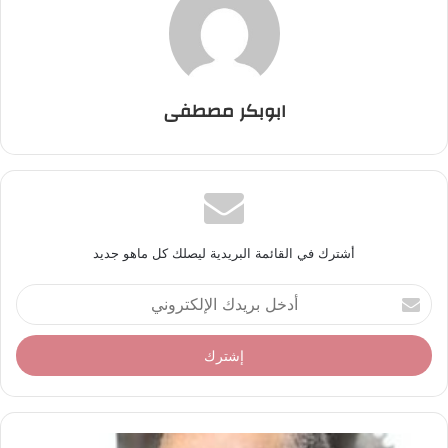
ابوبكر مصطفى
أشترك في القائمة البريدية ليصلك كل ماهو جديد
أ
د
خ
ل
ب
ر
ي
د