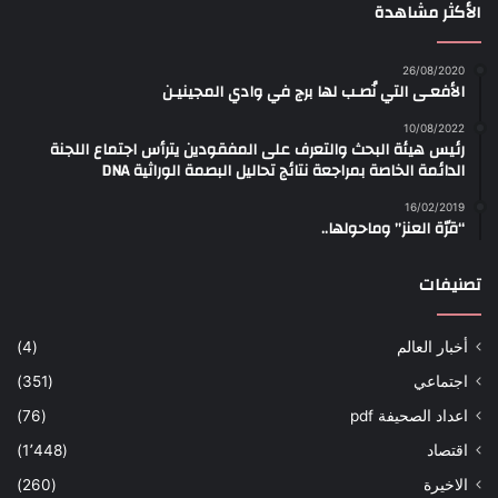
الأكثر مشاهدة
26/08/2020
الأفعـى التي نُصـب لها برج في وادي المجينيـن
10/08/2022
رئيس هيئة البحث والتعرف على المفقودين يترأس اجتماع اللجنة
الدائمة الخاصة بمراجعة نتائج تحاليل البصمة الوراثية DNA
16/02/2019
“قرّة العنز” وماحولها..
تصنيفات
أخبار العالم
(4)
اجتماعي
(351)
اعداد الصحيفة pdf
(76)
اقتصاد
(1٬448)
الاخيرة
(260)