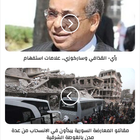
ك
ا
ل
إ
ل
ك
ت
ر
رأي- القذافي وساركوزي... علامات استفهام
و
ن
ي
مقاتلو المعارضة السورية يبدأون في الانسحاب من عدة
مدن بالغوطة الشرقية