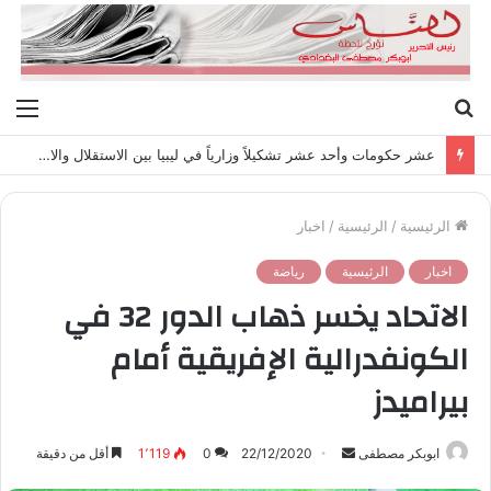
بحث
الق
عن
عشر حكومات وأحد عشر تشكيلاً وزارياً في ليبيا بين الاستقلال والانقلاب (1951 – 1969)
الرئيسية
/
الرئيسية
/
اخبار
اخبار
الرئيسية
رياضة
الاتحاد يخسر ذهاب الدور 32 في
الكونفدرالية الإفريقية أمام
بيراميدز
ابوبكر مصطفى
أ
22/12/2020
0
1٬119
أقل من دقيقة
ر