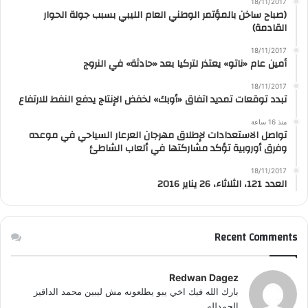
18/11/2017
(صباح ساخن بالمؤتمر الوطني العام الليبي بسبب جولة الحوار
القادمة)
18/11/2017
أمين عام «ناتو» يعتذر لتركيا بعد «حادثة» في النروج
18/11/2017
تبدد توقعات تمديد اتفاق «أوبك» لخفض الإنتاج يدفع النفط للارتفاع
منذ 16 ساعة
تواصل الاستعدادات لإطلاق مهرجان العرعار السياحي في موعده
وفرق أوروبية تؤكد مشاركتها في ألعاب الشاطئ
18/11/2017
العدد 121، الثلاثاء، 26 يناير 2016
Recent Comments
Redwan Dagez
بارك الله فيك اخي يبو يطلعونه مش ليبين محمد الداقيز
الحمدلله...