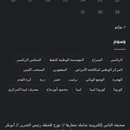
28
27
26
25
24
23
22
31
30
29
« يوليو
وسوم
الرئاسي
السراج
المؤسسة الوطنية للنفط
المجلس الرئاسي
المركز الوطني لمكافحة الأمراض
المفقودين
المنتخب الليبي
الهجرة
الوضع الوبائي
ترامب
حفتر
درنة
كرة القدم
كورونا
كورونا ليبيا
ليبيا
محمود أبوزنداح
مصرف ليبيا المركزي
صحيقة الناس إلكترونية شاملة شعارها // نؤرخ للحظة رئيس التحرير // أبوبكر