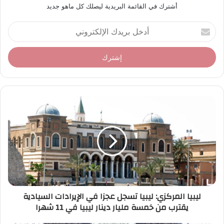
أشترك في القائمة البريدية ليصلك كل ماهو جديد
أ
د
خ
ل
ب
ر
ي
د
ك
ا
ل
إ
ل
ك
ت
ر
ليبيا المركزي: ليبيا تسجل عجزا في الإيرادات السيادية
و
يقترب من خمسة مليار دينار ليبيا في 11 شهرا
ن
ي