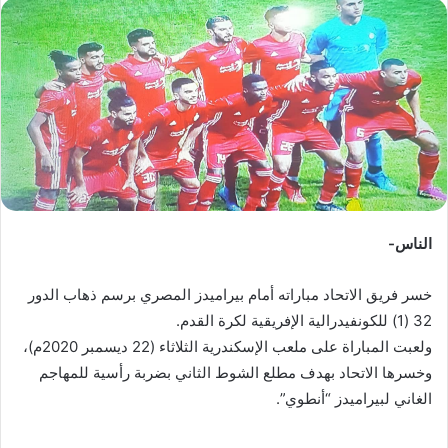
س
ل
ب
ر
ي
د
ا
إ
ل
ك
الناس-
ت
ر
خسر فريق الاتحاد مباراته أمام بيراميدز المصري برسم ذهاب الدور
و
32 (1) للكونفيدرالية الإفريقية لكرة القدم.
ن
ولعبت المباراة على ملعب الإسكندرية الثلاثاء (22 ديسمبر 2020م)،
ي
وخسرها الاتحاد بهدف مطلع الشوط الثاني بضربة رأسية للمهاجم
ا
الغاني لبيراميدز “أنطوي”.