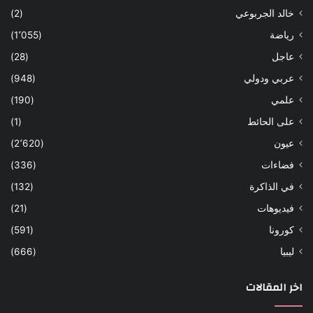
خالد الجربوعي
(2)
رياضة
(1٬055)
عاجل
(28)
عربي ودولي
(948)
علمي
(190)
على الحائط
(1)
عيون
(2٬620)
فضاءات
(336)
في الذاكرة
(132)
فيديوهات
(21)
كورونا
(591)
ليبيا
(666)
اخر المقالات