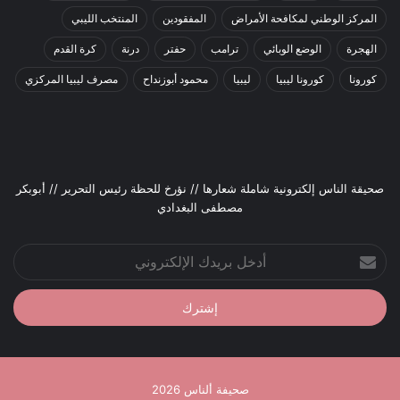
المركز الوطني لمكافحة الأمراض
المفقودين
المنتخب الليبي
الهجرة
الوضع الوبائي
ترامب
حفتر
درنة
كرة القدم
كورونا
كورونا ليبيا
ليبيا
محمود أبوزنداح
مصرف ليبيا المركزي
صحيقة الناس إلكترونية شاملة شعارها // نؤرخ للحظة رئيس التحرير // أبوبكر
مصطفى البغدادي
أدخل
بريدك
الإلكتروني
صحيفة ألناس 2026