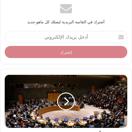
أشترك في القائمة البريدية ليصلك كل ماهو جديد
أ
د
خ
ل
ب
ر
ي
د
ك
ا
ل
إ
ل
ك
ت
ر