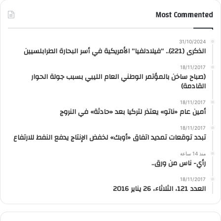
Most Commented
31/10/2024
الذكرى (221).. “فيلادلفيا” الأمريكية في أسر البحارة الطرابلسيين
18/11/2017
(صباح ساخن بالمؤتمر الوطني العام الليبي بسبب جولة الحوار
القادمة)
18/11/2017
أمين عام «ناتو» يعتذر لتركيا بعد «حادثة» في النروج
18/11/2017
تبدد توقعات تمديد اتفاق «أوبك» لخفض الإنتاج يدفع النفط للارتفاع
منذ 14 ساعة
رأي- ناس من ورق..
18/11/2017
العدد 121، الثلاثاء، 26 يناير 2016