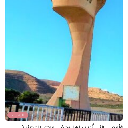
الرئيسية
الأفعـى التي نُصـب لها برج في وادي المجينيـن