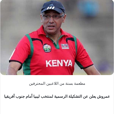
س
ل
ب
ر
ي
د
ا
إ
ل
ك
ت
ر
و
ن
مطعمة بستة من اللاعبين المحترفين
ي
ا
عمروش يعلن عن التشكيلة الرسمية لمنتخب ليبيا أمام جنوب أفريقيا