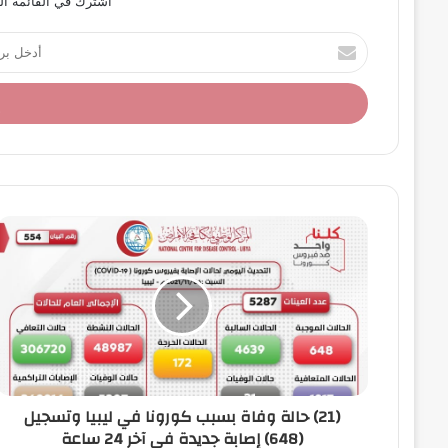
أشترك في القائمة ال
أ
د
خ
ل
ب
ر
ي
د
ك
ا
ل
إ
ل
ك
ت
ر
و
ن
(21) حالة وفاة بسبب كورونا في ليبيا وتسجيل
ي
(648) إصابة جديدة في آخر 24 ساعة