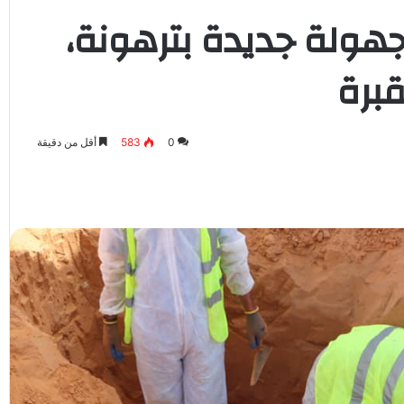
هولة جديدة بترهونة،
0
583
أقل من دقيقة