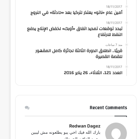
18/11/2017
أمين عام «ناتو» يعتذر لتركيا بعد «حادثة» في النروج
18/11/2017
تبدد توقعات تمديد اتفاق «أوبك» لخفض الإنتاج يدفع
النفط للارتفاع
منذ 7 ساعات
قريبًا.. انطلاق الدورة الثالثة لجائزة كامل المقهور
للقصة القصيرة
18/11/2017
العدد 121، الثلاثاء، 26 يناير 2016
Recent Comments
Redwan Dagez
بارك الله فيك اخي يبو يطلعونه مش ليبين
محمد الداقيز الحمدلله...