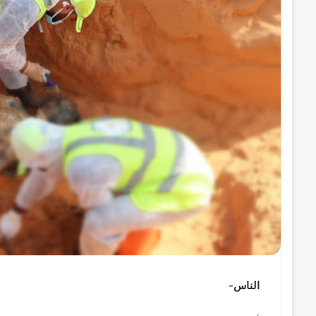
ر
و
ن
ي
ا
الناس-