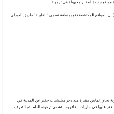
مواقع جديدة لمقابر مجهولة في ترهونة.
لت على صفحتها على فيس بوك الاحد (07 نوفمبر 2021م) إن المواقع المكتشفة تقع بمنطقة تسمى “القابينة” طريق العبدلي
نة تجاوز ثمانين مقبرة منذ دحر ميليشيات حفتر عن المدينة في
ونيو 2020، وانتشلت منها (232) جثمان، بالإضافة إلى (106) عثر عليها في حاويات بضائع بمستشفى ترهونة العام، تم التعرف