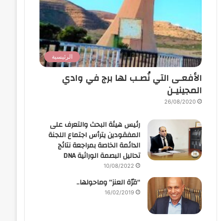
الرئيسية
الأفعـى التي نُصـب لها برج في وادي
المجينيـن
26/08/2020
رئيس هيئة البحث والتعرف على
المفقودين يترأس اجتماع اللجنة
الدائمة الخاصة بمراجعة نتائج
تحاليل البصمة الوراثية DNA
10/08/2022
“قرّة العنز” وماحولها..
16/02/2019