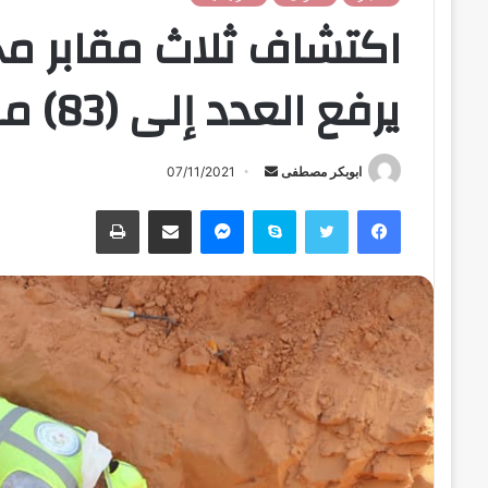
اكتشاف ثلاث مقابر مج
يرفع العدد إلى (83) مقبرة
ابوبكر مصطفى
أ
07/11/2021
ر
فيسبوك
تويتر
سكايب
ماسنجر
مشاركة عبر البريد
طباعة
س
ل
ب
ر
ي
د
ا
إ
ل
ك
ت