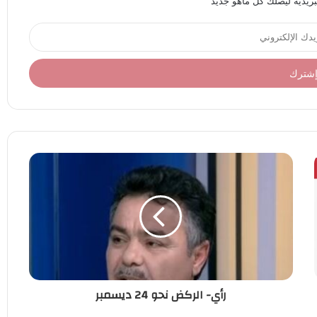
بريدية ليصلك كل ماهو جديد
رأي- الركض نحو 24 ديسمبر