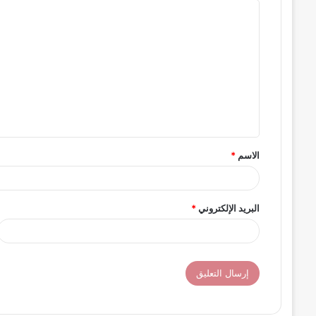
ا
ل
ت
ع
ل
ي
ق
الاسم
*
*
البريد الإلكتروني
*