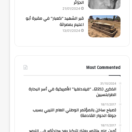
الجزائر
21/01/2024
قبر الشهيد “كعبار” في مقبرة أبو
اعليم بمصراتة
13/01/2024
Most Commented
31/10/2024
الذكرى (221).. “فيلادلفيا” الأمريكية في أسر البحارة
الطرابلسيين
18/11/2017
(صباح ساخن بالمؤتمر الوطني العام الليبي بسبب
جولة الحوار القادمة)
18/11/2017
أمين عام «ناتو» يعتذر لتركيا بعد «حادثة» في النروج