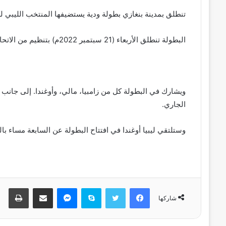
تنطلق بمدينة بنغازي بطولة ودية يستضيفها المنتخب الليبي لك
البطولة تنطلق الأربعاء (21 سبتمبر 2022م) بتنظيم من الاتحاد الليبي لكرة القدم ضمن أيام الفيفا الدولية.
ويشارك في البطولة كل من زامبيا، مالي، وأوغندا. إلى جانب
الجاري.
وستلتقي ليبيا أوغندا في افتتاح البطولة عن السابعة مساء با
فيسبوك
تويتر
سكايب
ماسنجر
مشاركة عبر البريد
طباعة
شاركها