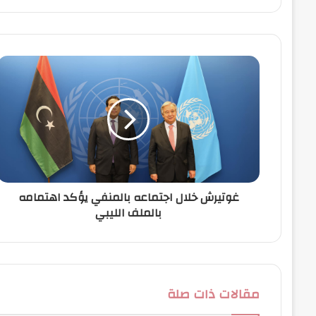
ر
ي
د
ك
ا
ل
إ
ل
ك
ت
ر
و
ن
غوتيرش خلال اجتماعه بالمنفي يؤكد اهتمامه
ي
بالملف الليبي
مقالات ذات صلة