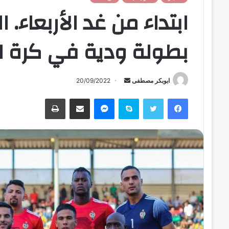
ابتداء من غد الأربعاء.
بطولة ودية في كرة ال
ابوبكر مصطفى
أ
20/09/2022
ر
فيسبوك
تويتر
سكايب
ماسنجر
مشاركة عبر البريد
طباعة
س
ل
ب
ر
ي
د
ا
إ
ل
ك
ت