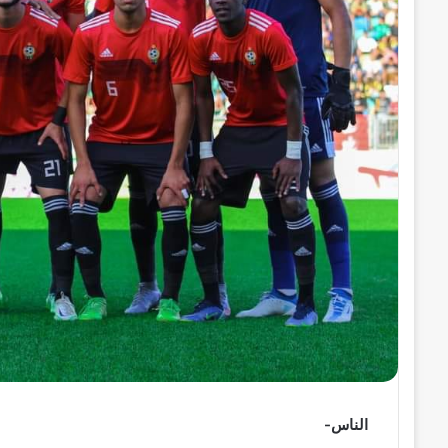
ر
و
ن
ي
ا
الناس-