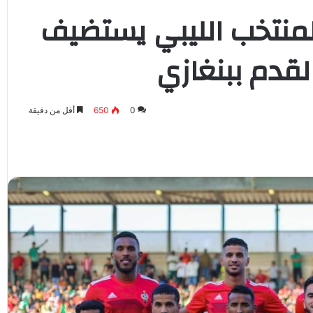
 المنتخب الليبي يستضيف
قدم ببنغازي
0
650
أقل من دقيقة