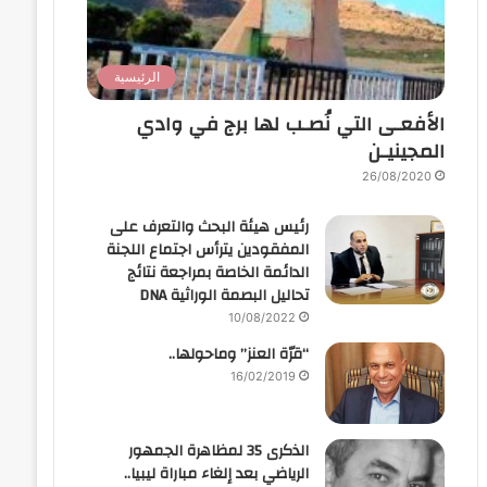
الرئيسية
الأفعـى التي نُصـب لها برج في وادي
المجينيـن
26/08/2020
رئيس هيئة البحث والتعرف على
المفقودين يترأس اجتماع اللجنة
الدائمة الخاصة بمراجعة نتائج
تحاليل البصمة الوراثية DNA
10/08/2022
“قرّة العنز” وماحولها..
16/02/2019
الذكرى 35 لمظاهرة الجمهور
الرياضي بعد إلغاء مباراة ليبيا..