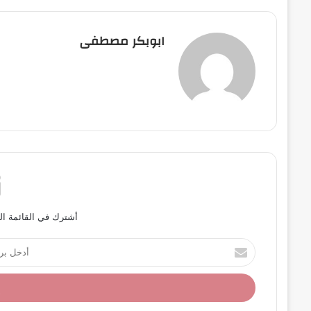
ابوبكر مصطفى
أشترك في القائمة ال
أ
د
خ
ل
ب