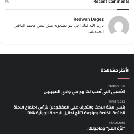
Recent Comments
Redwan Dagez
بارك الله فيك اخي يبو يطلعونه مش ليبين محمد الداقيز
الحمدلله...
الأكثر مشاهدة
26/08/2020
الأفعـى التي نُصـب لها برج في وادي المجينيـن
10/08/2022
رئيس هيئة البحث والتعرف على المفقودين يترأس اجتماع اللجنة
الدائمة الخاصة بمراجعة نتائج تحاليل البصمة الوراثية DNA
16/02/2019
“قرّة العنز” وماحولها..