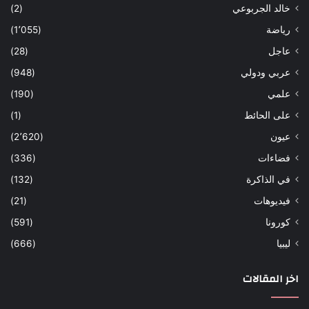
خالد الجربوعي
(2)
رياضة
(1٬055)
عاجل
(28)
عربي ودولي
(948)
علمي
(190)
على الحائط
(1)
عيون
(2٬620)
فضاءات
(336)
في الذاكرة
(132)
فيديوهات
(21)
كورونا
(591)
ليبيا
(666)
اخر المقالات