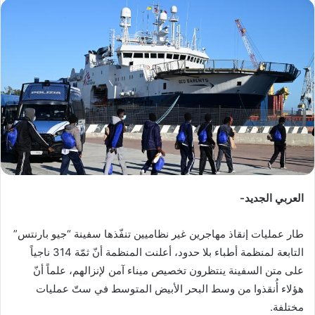
س
ل
ب
ر
ي
د
ا
إ
ل
ك
ت
ر
العربي الجديد-
و
ن
طار عمليات إنقاذ مهاجرين غير نظاميين تنفّذها سفينة “جيو بارنتس”
ي
التابعة لمنظمة أطباء بلا حدود، أعلنت المنظمة أنّ ثمّة 314 ناجياً
ا
على متن السفينة ينتظرون تخصيص ميناء آمن لإنزالهم، علماً أنّ
هؤلاء أُنقذوا من وسط البحر الأبيض المتوسط ​​في ستّ عمليات
مختلفة.