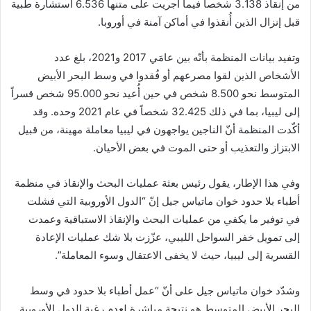
من إنقاذ 3.138 شخصاً فيما أُجريت على متنها 6.536 استشارة طبية
قبل إنزال الذين أُنقذوا في أماكن آمنة في أوروبا.
وتفيد بيانات المنظمة بأنّه بين عامَي 2017 و2021، بلغ عدد
الأشخاص الذين لقوا مصرعهم أو فُقدوا في وسط البحر الأبيض
المتوسط نحو 8.500 شخص في حين أُعيد نحو 95.000 شخص قسراً
إلى ليبيا، بما في ذلك 32.425 شخصاً في عام 2021 وحده. وقد
أكّدت المنظمة أنّ الناجين يواجهون في ليبيا معاملة مهينة، من قبيل
الابتزاز والتعذيب أو حتى الموت في بعض الأحيان.
وفي هذا الإطار، يقول رئيس بعثة عمليات البحث والإنقاذ في منظمة
أطباء بلا حدود خوان ماتياس جيل إنّ “الدول الأوروبية التي فشلت
في توفير ما يكفي من عمليات البحث والإنقاذ الاستباقية وعمدت
إلى تمويل خفر السواحل الليبي، عزّزت بلا شك عمليات الإعادة
القسرية إلى ليبيا، حيث لا يخفى الاعتقال وسوء المعاملة”.
وشدّد خوان ماتياس جيل على أنّ “عمل أطباء بلا حدود في وسط
البحر الأبيض المتوسط هو نتيجة مباشرة لعدم رغبة الدول الأوروبية