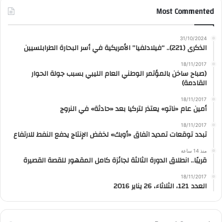
Most Commented
31/10/2024
الذكرى (221).. “فيلادلفيا” الأمريكية في أسر البحارة الطرابلسيين
18/11/2017
(صباح ساخن بالمؤتمر الوطني العام الليبي بسبب جولة الحوار
القادمة)
18/11/2017
أمين عام «ناتو» يعتذر لتركيا بعد «حادثة» في النروج
18/11/2017
تبدد توقعات تمديد اتفاق «أوبك» لخفض الإنتاج يدفع النفط للارتفاع
منذ 14 ساعة
قريبًا.. انطلاق الدورة الثالثة لجائزة كامل المقهور للقصة القصيرة
18/11/2017
العدد 121، الثلاثاء، 26 يناير 2016