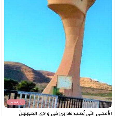
الرئيسية
الأفعـى التي نُصـب لها برج في وادي المجينيـن