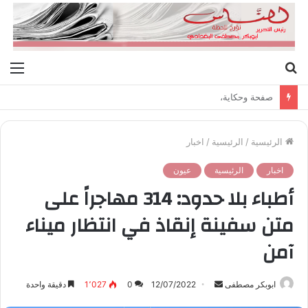
بحث
الق
عن
صفحة وحكاية،
الرئيسية
/
الرئيسية
/
اخبار
اخبار
الرئيسية
عيون
أطباء بلا حدود: 314 مهاجراً على
متن سفينة إنقاذ في انتظار ميناء
آمن
ابوبكر مصطفى
أ
12/07/2022
0
1٬027
دقيقة واحدة
ر