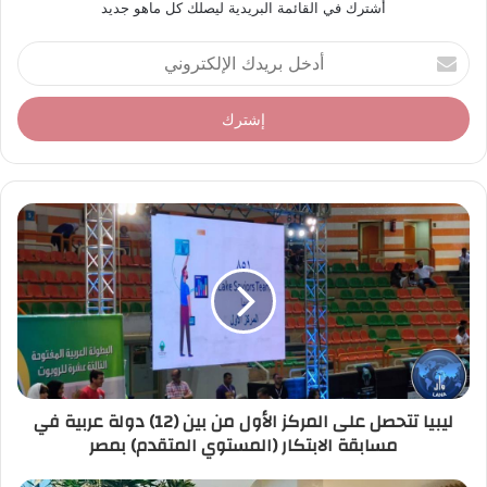
أشترك في القائمة البريدية ليصلك كل ماهو جديد
أ
د
خ
ل
ب
ر
ي
د
ك
ا
ل
إ
ل
ك
ت
ر
ليبيا تتحصل على المركز الأول من بين (12) دولة عربية في
و
مسابقة الابتكار (المستوي المتقدم) بمصر
ن
ي