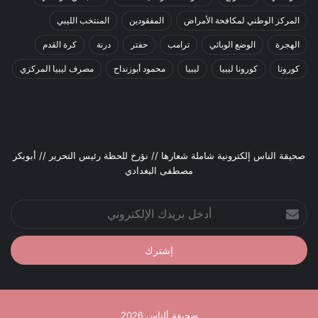
المركز الوطني لمكافحة الأمراض
المفقودين
المنتخب الليبي
الهجرة
الوضع الوبائي
ترامب
حفتر
درنة
كرة القدم
كورونا
كورونا ليبيا
ليبيا
محمود أبوزنداح
مصرف ليبيا المركزي
صحيقة الناس إلكترونية شاملة شعارها // نؤرخ للحظة رئيس التحرير // أبوبكر
مصطفى البغدادي
أدخل
بريدك
الإلكتروني
صحيفة ألناس 2026