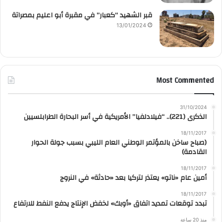
قبر الشهيد “كعبار” في مقبرة أبو اعليم بمصراتة
13/01/2024
Most Commented
31/10/2024
الذكرى (221).. “فيلادلفيا” الأمريكية في أسر البحارة الطرابلسيين
18/11/2017
(صباح ساخن بالمؤتمر الوطني العام الليبي بسبب جولة الحوار
القادمة)
18/11/2017
أمين عام «ناتو» يعتذر لتركيا بعد «حادثة» في النروج
18/11/2017
تبدد توقعات تمديد اتفاق «أوبك» لخفض الإنتاج يدفع النفط للارتفاع
منذ 20 ساعة