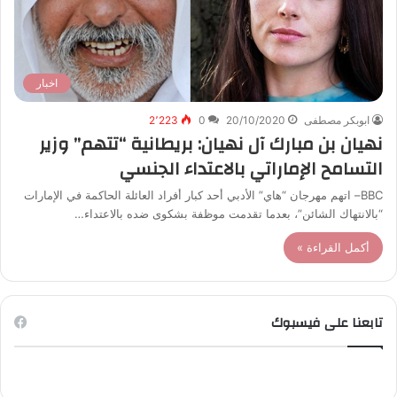
اخبار
ابوبكر مصطفى
20/10/2020
0
2٬223
نهيان بن مبارك آل نهيان: بريطانية “تتهم” وزير
التسامح الإماراتي بالاعتداء الجنسي
BBC– اتهم مهرجان “هاي” الأدبي أحد كبار أفراد العائلة الحاكمة في الإمارات
“بالانتهاك الشائن”، بعدما تقدمت موظفة بشكوى ضده بالاعتداء…
أكمل القراءة »
تابعنا على فيسبوك