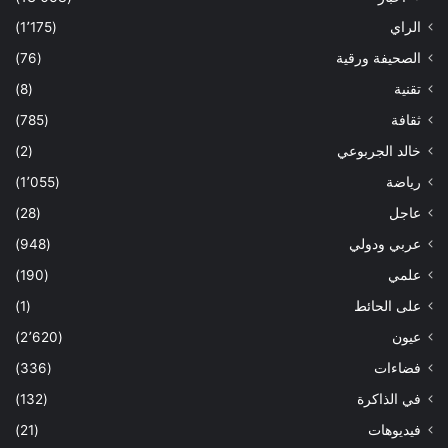
الراي
(1٬175)
الصحيفة ورقية
(76)
تقنية
(8)
ثقافة
(785)
خالد الجربوعي
(2)
رياضة
(1٬055)
عاجل
(28)
عربي ودولي
(948)
علمي
(190)
على الحائط
(1)
عيون
(2٬620)
فضاءات
(336)
في الذاكرة
(132)
فيديوهات
(21)