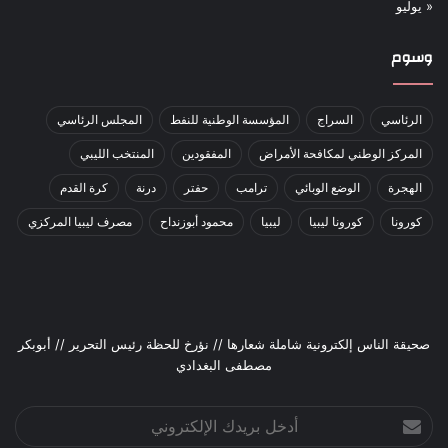
« يوليو
وسوم
الرئاسي
السراج
المؤسسة الوطنية للنفط
المجلس الرئاسي
المركز الوطني لمكافحة الأمراض
المفقودين
المنتخب الليبي
الهجرة
الوضع الوبائي
ترامب
حفتر
درنة
كرة القدم
كورونا
كورونا ليبيا
ليبيا
محمود أبوزنداح
مصرف ليبيا المركزي
صحيقة الناس إلكترونية شاملة شعارها // نؤرخ للحظة رئيس التحرير // أبوبكر
مصطفى البغدادي
أدخل
بريدك