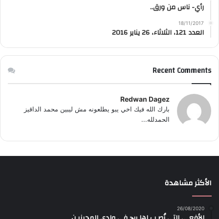
رأي- ناس من ورق..
18/11/2017
العدد 121، الثلاثاء، 26 يناير 2016
Recent Comments
Redwan Dagez
بارك الله فيك اخي يبو يطلعونه مش ليبين محمد الداقيز
الحمدلله...
الأكثر مشاهدة
26/08/2020
الأفعـى التي نُصـب لها برج في وادي المجينيـن