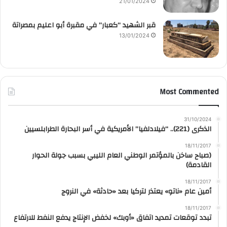
21/01/2024
قبر الشهيد “كعبار” في مقبرة أبو اعليم بمصراتة
13/01/2024
Most Commented
31/10/2024
الذكرى (221).. “فيلادلفيا” الأمريكية في أسر البحارة الطرابلسيين
18/11/2017
(صباح ساخن بالمؤتمر الوطني العام الليبي بسبب جولة الحوار
القادمة)
18/11/2017
أمين عام «ناتو» يعتذر لتركيا بعد «حادثة» في النروج
18/11/2017
تبدد توقعات تمديد اتفاق «أوبك» لخفض الإنتاج يدفع النفط للارتفاع