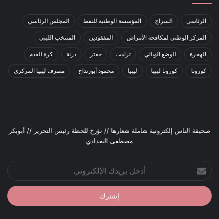
الرئاسي
السراج
المؤسسة الوطنية للنفط
المجلس الرئاسي
المركز الوطني لمكافحة الأمراض
المفقودين
المنتخب الليبي
الهجرة
الوضع الوبائي
ترامب
حفتر
درنة
كرة القدم
كورونا
كورونا ليبيا
ليبيا
محمود أبوزنداح
مصرف ليبيا المركزي
صحيقة الناس إلكترونية شاملة شعارها // نؤرخ للحظة رئيس التحرير // أبوبكر
مصطفى البغدادي
أدخل
بريدك
الإلكتروني