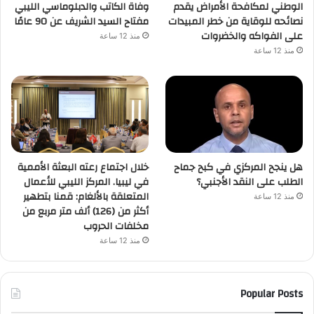
الوطني لمكافحة الأمراض يقدم
وفاة الكاتب والدبلوماسي الليبي
نصائحه للوقاية من خطر المبيدات
مفتاح السيد الشريف عن 90 عامًا
على الفواكه والخضروات
منذ 12 ساعة
منذ 12 ساعة
هل ينجح المركزي في كبح جماح
خلال اجتماع رعته البعثة الأممية
الطلب على النقد الأجنبي؟
في ليبيا. المركز الليبي للأعمال
المتعلقة بالألغام: قمنا بتطهير
منذ 12 ساعة
أكثر من (126) ألف متر مربع من
مخلفات الحروب
منذ 12 ساعة
Popular Posts