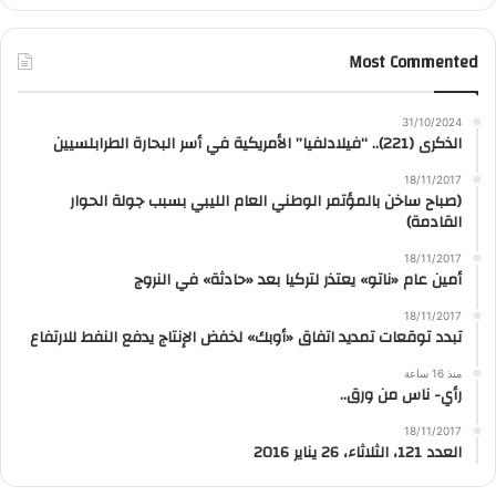
Most Commented
31/10/2024
الذكرى (221).. “فيلادلفيا” الأمريكية في أسر البحارة الطرابلسيين
18/11/2017
(صباح ساخن بالمؤتمر الوطني العام الليبي بسبب جولة الحوار
القادمة)
18/11/2017
أمين عام «ناتو» يعتذر لتركيا بعد «حادثة» في النروج
18/11/2017
تبدد توقعات تمديد اتفاق «أوبك» لخفض الإنتاج يدفع النفط للارتفاع
منذ 16 ساعة
رأي- ناس من ورق..
18/11/2017
العدد 121، الثلاثاء، 26 يناير 2016