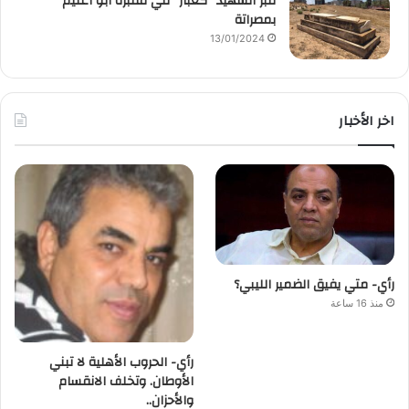
قبر الشهيد “كعبار” في مقبرة أبو اعليم
بمصراتة
13/01/2024
اخر الأخبار
رأي- متي يفيق الضمير الليبي؟
منذ 16 ساعة
رأي- الحروب الأهلية لا تبني
الأوطان. وتخلف الانقسام
والأحزان..