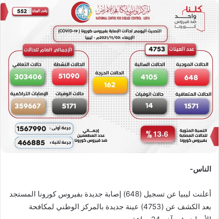
س
ل
ب
ر
ي
د
ا
إ
ل
ك
ت
ر
و
ن
الناس-
ي
ا
أعلنت ليبيا عن تسجيل (648) إصابة جديدة بفيروس كورونا المستجد
بعد الكشف عن (4753) عينة جديدة بالمركز الوطني لمكافحة