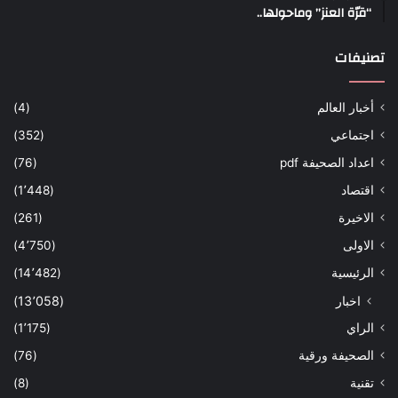
“قرّة العنز” وماحولها..
تصنيفات
أخبار العالم
(4)
اجتماعي
(352)
اعداد الصحيفة pdf
(76)
اقتصاد
(1٬448)
الاخيرة
(261)
الاولى
(4٬750)
الرئيسية
(14٬482)
اخبار
(13٬058)
الراي
(1٬175)
الصحيفة ورقية
(76)
تقنية
(8)