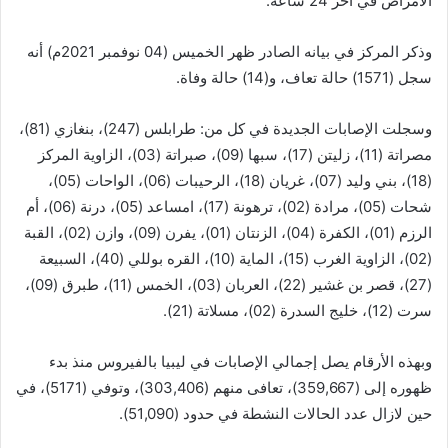
الأمراض في آخر 24 ساعة.
وذكر المركز في بيانه الصادر ظهر الخميس (04 نوفمبر 2021م) أنه
سجل (1571) حالة تعاف، و(14) حالة وفاة.
وسجلت الإصابات الجديدة في كل من: طرابلس (247)، بنغازي (81)،
مصراتة (11)، زليتن (17)، سبها (09)، صبراتة (03)، الزاوية المركز
(18)، بني وليد (07)، غريان (18)، الرحيبات (06)، الواحات (05)،
شحات (05)، مرادة (02)، ترهونة (17)، امساعد (05)، درنة (06)، أم
الرزم (01)، الكفرة (04)، الزنتان (01)، يفرن (09)، وازن (02)، القبة
(02)، الزاوية الغرب (15)، الماية (10)، القره بوللي (40)، السبيعة
(27)، قصر بن غشير (22)، العربان (03)، الخمس (11)، طبرق (09)،
سرت (12)، خليج السدرة (02)، مسلاتة (21).
وبهذه الأرقام يصل إجمالي الإصابات في ليبيا بالفيروس منذ بدء
ظهوره إلى (359,667)، تعافى منهم (303,406)، وتوفي (5171)، في
حين لازال عدد الحالات النشطة في حدود (51,090).