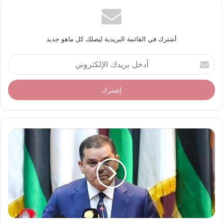
أشترك في القائمة البريدية ليصلك كل ماهو جديد
أ
د
خ
ل
ب
ر
ي
د
ك
ا
ل
إ
ل
ك
ت
ر