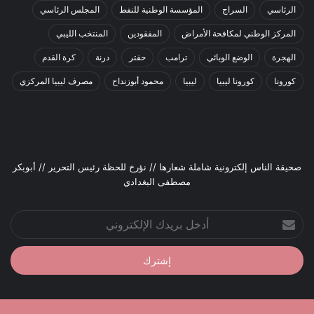
الرئاسي
السراج
المؤسسة الوطنية للنفط
المجلس الرئاسي
المركز الوطني لمكافحة الأمراض
المفقودين
المنتخب الليبي
الهجرة
الوضع الوبائي
ترامب
حفتر
درنة
كرة القدم
كورونا
كورونا ليبيا
ليبيا
محمود أبوزنداح
مصرف ليبيا المركزي
صحيقة الناس إلكترونية شاملة شعارها // نؤرخ للحظة رئيس التحرير // أبوبكر
مصطفى البغدادي
أدخل
بريدك
الإلكتروني