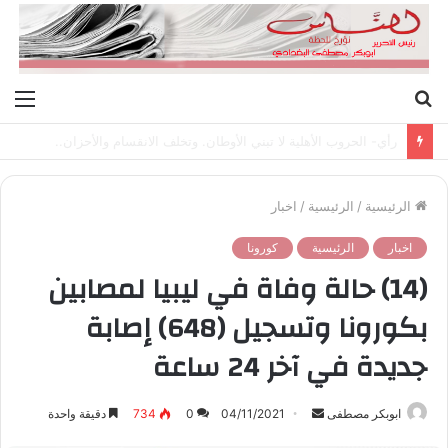
بحث
الق
عن
رأي- الحروب الأهلية لا تبني الأوطان. وتخلف الانقسام والأحزان..
الرئيسية
/
الرئيسية
/
اخبار
اخبار
الرئيسية
كورونا
(14) حالة وفاة في ليبيا لمصابين
بكورونا وتسجيل (648) إصابة
جديدة في آخر 24 ساعة
ابوبكر مصطفى
أ
04/11/2021
0
734
دقيقة واحدة
ر