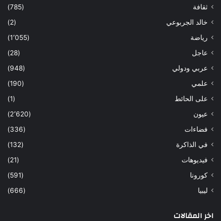
ثقافة
(785)
خالد الجربوعي
(2)
رياضة
(1٬055)
عاجل
(28)
عربي ودولي
(948)
علمي
(190)
على الحائط
(1)
عيون
(2٬620)
فضاءات
(336)
في الذاكرة
(132)
فيديوهات
(21)
كورونا
(591)
ليبيا
(666)
اخر المقالات