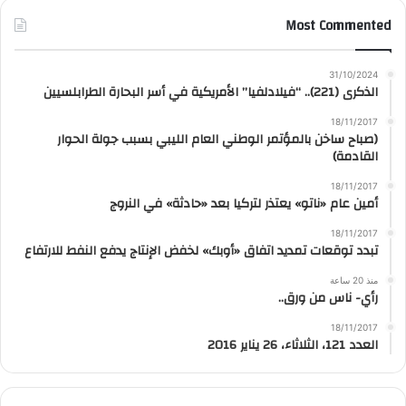
Most Commented
31/10/2024
الذكرى (221).. “فيلادلفيا” الأمريكية في أسر البحارة الطرابلسيين
18/11/2017
(صباح ساخن بالمؤتمر الوطني العام الليبي بسبب جولة الحوار
القادمة)
18/11/2017
أمين عام «ناتو» يعتذر لتركيا بعد «حادثة» في النروج
18/11/2017
تبدد توقعات تمديد اتفاق «أوبك» لخفض الإنتاج يدفع النفط للارتفاع
منذ 20 ساعة
رأي- ناس من ورق..
18/11/2017
العدد 121، الثلاثاء، 26 يناير 2016