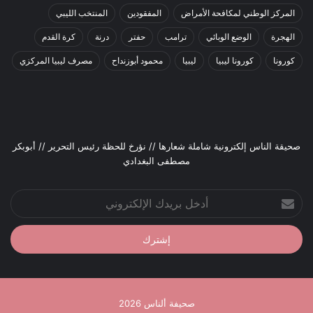
المركز الوطني لمكافحة الأمراض
المفقودين
المنتخب الليبي
الهجرة
الوضع الوبائي
ترامب
حفتر
درنة
كرة القدم
كورونا
كورونا ليبيا
ليبيا
محمود أبوزنداح
مصرف ليبيا المركزي
صحيقة الناس إلكترونية شاملة شعارها // نؤرخ للحظة رئيس التحرير // أبوبكر
مصطفى البغدادي
أدخل
بريدك
الإلكتروني
صحيفة ألناس 2026