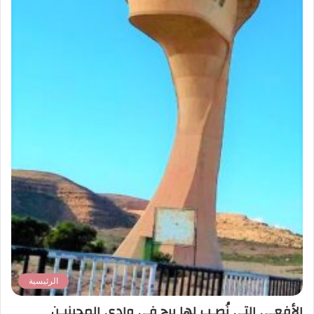
الرئيسية
الأفعـى التي نُصـب لها برج في وادي المجينيـن