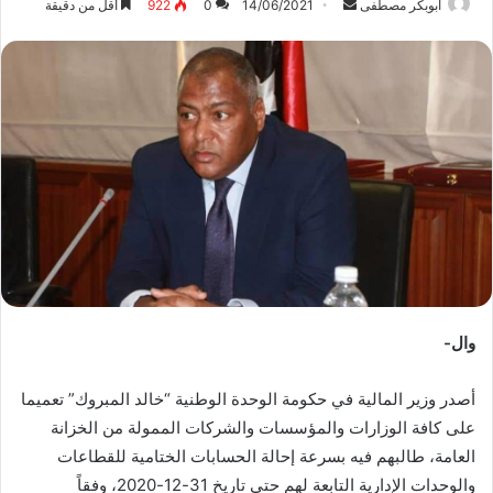
ابوبكر مصطفى
أ
14/06/2021
0
922
أقل من دقيقة
ر
س
ل
ب
ر
ي
د
ا
إ
ل
ك
ت
وال-
ر
و
أصدر وزير المالية في حكومة الوحدة الوطنية “خالد المبروك” تعميما
ن
على كافة الوزارات والمؤسسات والشركات الممولة من الخزانة
ي
ا
العامة، طالبهم فيه بسرعة إحالة الحسابات الختامية للقطاعات
والوحدات الإدارية التابعة لهم حتى تاريخ 31-12-2020، وفقاً