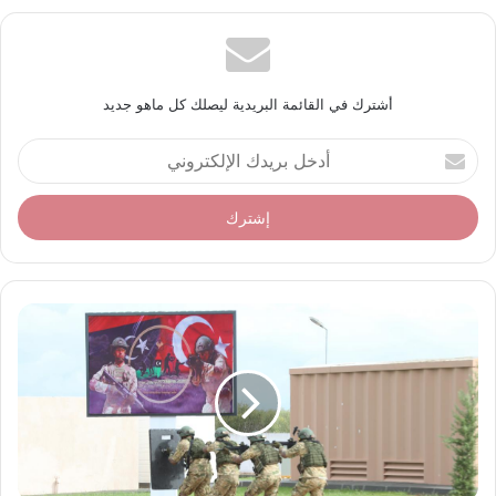
أشترك في القائمة البريدية ليصلك كل ماهو جديد
أ
د
خ
ل
ب
ر
ي
د
ك
ا
ل
إ
ل
ك
ت