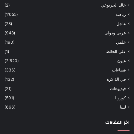
خالد الجربوعي
(2)
رياضة
(1٬055)
عاجل
(28)
عربي ودولي
(948)
علمي
(190)
على الحائط
(1)
عيون
(2٬620)
فضاءات
(336)
في الذاكرة
(132)
فيديوهات
(21)
كورونا
(591)
ليبيا
(666)
اخر المقالات