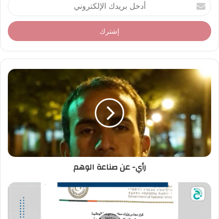
أ
د
خ
ل
ب
ر
ي
د
ك
ا
ل
إ
ل
ك
ت
ر
رأي- عن صناعة الوهم
و
ن
ي