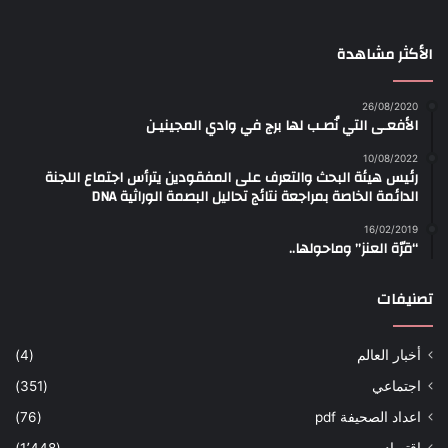
الأكثر مشاهدة
26/08/2020
الأفعـى التي نُصـب لها برج في وادي المجينيـن
10/08/2022
رئيس هيئة البحث والتعرف على المفقودين يترأس اجتماع اللجنة
الدائمة الخاصة بمراجعة نتائج تحاليل البصمة الوراثية DNA
16/02/2019
“قرّة العنز” وماحولها..
تصنيفات
أخبار العالم
(4)
اجتماعي
(351)
اعداد الصحيفة pdf
(76)
اقتصاد
(1٬448)