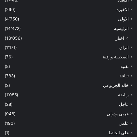
الاخيرة
(260)
الاولى
(4٬750)
الرئيسية
(14٬472)
اخبار
(13٬056)
الراي
(1٬171)
الصحيفة ورقية
(76)
تقنية
(8)
ثقافة
(783)
خالد الجربوعي
(2)
رياضة
(1٬055)
عاجل
(28)
عربي ودولي
(948)
علمي
(190)
على الحائط
(1)