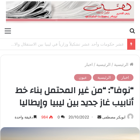
بحث
الق
عن
عشر حكومات وأحد عشر تشكيلاً وزارياً في ليبيا بين الاستقلال والانقلاب (1951 – 1969)
الرئيسية
/
الرئيسية
/
اخبار
اخبار
الرئيسية
عيون
“نوفا”: “من غير المحتمل بناء خط
أنابيب غاز جديد بين ليبيا وإيطاليا
ابوبكر مصطفى
أ
20/10/2022
0
984
دقيقة واحدة
ر
س
ل