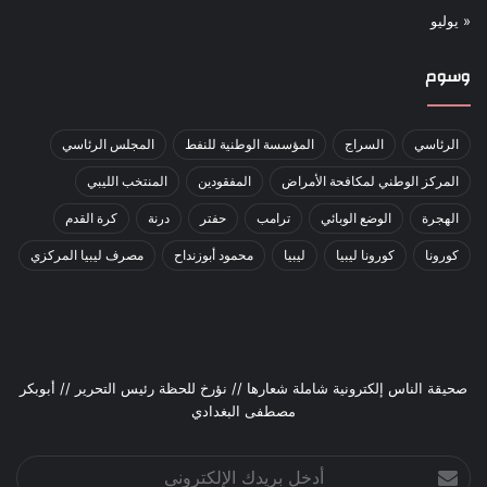
« يوليو
وسوم
الرئاسي
السراج
المؤسسة الوطنية للنفط
المجلس الرئاسي
المركز الوطني لمكافحة الأمراض
المفقودين
المنتخب الليبي
الهجرة
الوضع الوبائي
ترامب
حفتر
درنة
كرة القدم
كورونا
كورونا ليبيا
ليبيا
محمود أبوزنداح
مصرف ليبيا المركزي
صحيقة الناس إلكترونية شاملة شعارها // نؤرخ للحظة رئيس التحرير // أبوبكر
مصطفى البغدادي
أدخل