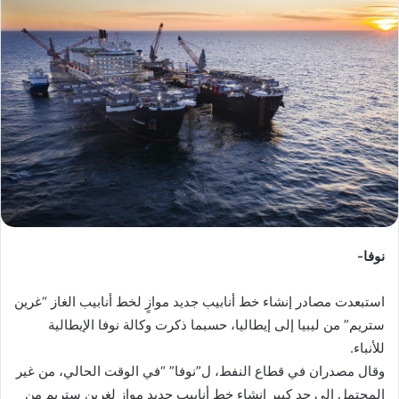
ب
ر
ي
د
ا
إ
ل
ك
ت
ر
و
نوفا-
ن
ي
ا
استبعدت مصادر إنشاء خط أنابيب جديد موازٍ لخط أنابيب الغاز “غرين
ستريم” من ليبيا إلى إيطاليا، حسبما ذكرت وكالة نوفا الإيطالية
للأنباء.
وقال مصدران في قطاع النفط، ل”نوفا” “في الوقت الحالي، من غير
المحتمل إلى حد كبير إنشاء خط أنابيب جديد موازٍ لغرين ستريم من