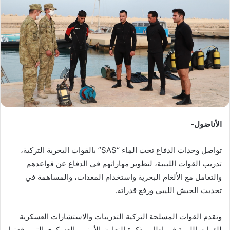
ب
ر
ي
د
ا
إ
ل
ك
ت
ر
الأناضول-
و
ن
تواصل وحدات الدفاع تحت الماء “SAS” بالقوات البحرية التركية،
ي
تدريب القوات الليبية، لتطوير مهاراتهم في الدفاع عن قواعدهم
ا
والتعامل مع الألغام البحرية واستخدام المعدات، والمساهمة في
تحديث الجيش الليبي ورفع قدراته.
وتقدم القوات المسلحة التركية التدريبات والاستشارات العسكرية
للقوات الليبية في إطار مذكرة التعاون الأمني والعسكري التي وقعتها