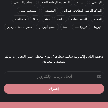
الرئاسي
السراج
المؤسسة الوطنية للنفط
المجلس الرئاسي
المركز الوطني لمكافحة الأمراض
المفقودين
المنتخب الليبي
الهجرة
الوضع الوبائي
ترامب
حفتر
درنة
كرة القدم
كورونا
كورونا ليبيا
ليبيا
محمود أبوزنداح
مصرف ليبيا المركزي
صحيقة الناس إلكترونية شاملة شعارها // نؤرخ للحظة رئيس التحرير // أبوبكر
مصطفى البغدادي
أدخل
بريدك
الإلكتروني