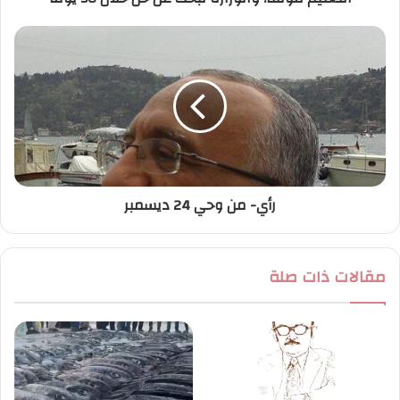
ي
رأي- من وحي 24 ديسمبر
مقالات ذات صلة