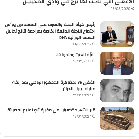
الأفعـى التي نُصـب لها برج في وادي المجينيـن
26/08/2020
رئيس هيئة البحث والتعرف على المفقودين يترأس
اجتماع اللجنة الدائمة الخاصة بمراجعة نتائج تحاليل
البصمة الوراثية DNA
10/08/2022
“قرّة العنز” وماحولها..
16/02/2019
الذكرى 35 لمظاهرة الجمهور الرياضي بعد إلغاء
مباراة ليبيا.. الجزائر
21/01/2024
قبر الشهيد “كعبار” في مقبرة أبو اعليم بمصراتة
13/01/2024