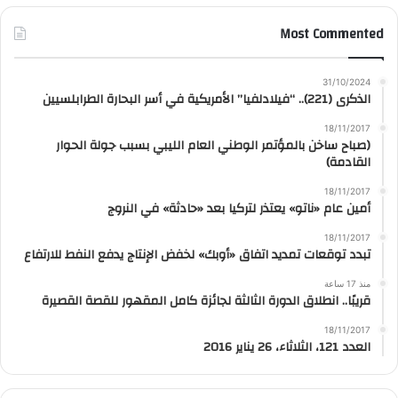
Most Commented
31/10/2024
الذكرى (221).. “فيلادلفيا” الأمريكية في أسر البحارة الطرابلسيين
18/11/2017
(صباح ساخن بالمؤتمر الوطني العام الليبي بسبب جولة الحوار
القادمة)
18/11/2017
أمين عام «ناتو» يعتذر لتركيا بعد «حادثة» في النروج
18/11/2017
تبدد توقعات تمديد اتفاق «أوبك» لخفض الإنتاج يدفع النفط للارتفاع
منذ 17 ساعة
قريبًا.. انطلاق الدورة الثالثة لجائزة كامل المقهور للقصة القصيرة
18/11/2017
العدد 121، الثلاثاء، 26 يناير 2016