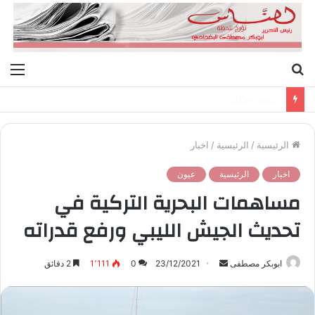
بحث
الق
عن
صفحة وحكاية،
الرئيسية
/
الرئيسية
/
اخبار
اخبار
الرئيسية
عيون
مساهمات البحرية التركية في
تحديث الجيش الليبي ورفع قدراته
ابوبكر مصطفى
أ
23/12/2021
0
1٬111
2 دقائق
ر
س
ل