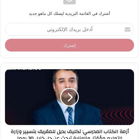
أشترك في القائمة البريدية ليصلك كل ماهو جديد
أ
د
خ
ل
ب
ر
ي
د
ك
ا
ل
إ
ل
ك
ت
ر
أزمة الكتاب المدرسي: تكليف بديل للمقريف بتسيير وزارة
و
التعليم مؤقتا. والوزارة تبحث عن حل خلال 30 يوما
ن