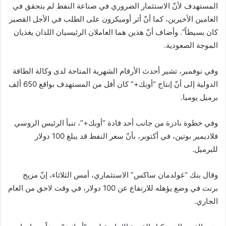
المستهدف لأنّ الاستثمار الضروري في صناعة النفط لم يتحقق في
العامين الأخيرين، كما أنّ أثر أوميكرون على الطلب في الأجل القصير
كان بسيطاً”. وأضاف أنّ هذين هما العاملان الرئيسيان اللذان يغذيان
الموجة الصعودية.
وفي نوفمبر، تشير أحدث الأرقام الشهرية المتاحة لدى وكالة الطاقة
الدولية إلى أنّ إنتاج “أوبك+” كان أقل من المستهدف بواقع 650 ألف
برميل يوميا.
وفي خطوة نادرة من جانب أحد قادة “أوبك+”، تنبأ الرئيس الروسي
فلاديمير بوتين، في أكتوبر، بأنّ سعر النفط قد يبلغ 100 دولار
للبرميل.
وقال بنك “غولدمان ساكس” الاستثماري، أمس الثلاثاء، إنّ مزيج
برنت في وضع يؤهله للارتفاع عن 100 دولار، في وقت لاحق من العام
الجاري.