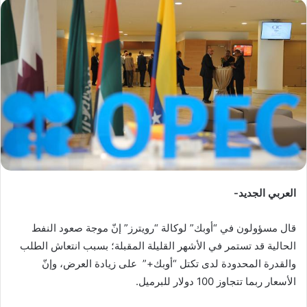
س
ل
ب
ر
ي
د
ا
إ
ل
ك
ت
ر
العربي الجديد-
و
ن
قال مسؤولون في “أوبك” لوكالة “رويترز” إنّ موجة صعود النفط
ي
الحالية قد تستمر في الأشهر القليلة المقبلة؛ بسبب انتعاش الطلب
ا
والقدرة المحدودة لدى تكتل “أوبك+” على زيادة العرض، وإنّ
الأسعار ربما تتجاوز 100 دولار للبرميل.