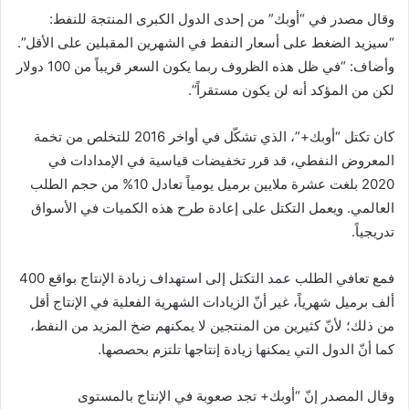
وقال مصدر في “أوبك” من إحدى الدول الكبرى المنتجة للنفط:
“سيزيد الضغط على أسعار النفط في الشهرين المقبلين على الأقل”.
وأضاف: “في ظل هذه الظروف ربما يكون السعر قريباً من 100 دولار
لكن من المؤكد أنه لن يكون مستقراً”.
كان تكتل “أوبك+”، الذي تشكّل في أواخر 2016 للتخلص من تخمة
المعروض النفطي، قد قرر تخفيضات قياسية في الإمدادات في
2020 بلغت عشرة ملايين برميل يومياً تعادل 10% من حجم الطلب
العالمي. ويعمل التكتل على إعادة طرح هذه الكميات في الأسواق
تدريجياً.
فمع تعافي الطلب عمد التكتل إلى استهداف زيادة الإنتاج بواقع 400
ألف برميل شهرياً، غير أنّ الزيادات الشهرية الفعلية في الإنتاج أقل
من ذلك؛ لأنّ كثيرين من المنتجين لا يمكنهم ضخ المزيد من النفط،
كما أنّ الدول التي يمكنها زيادة إنتاجها تلتزم بحصصها.
وقال المصدر إنّ “أوبك+ تجد صعوبة في الإنتاج بالمستوى