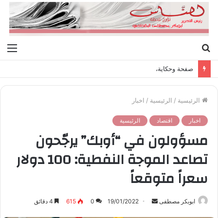
بحث
الق
عن
صفحة وحكاية،
الرئيسية
/
الرئيسية
/
اخبار
اخبار
اقتصاد
الرئيسية
مسؤولون في “أوبك” يرجّحون
تصاعد الموجة النفطية: 100 دولار
سعراً متوقعاً
ابوبكر مصطفى
أ
19/01/2022
0
615
4 دقائق
ر