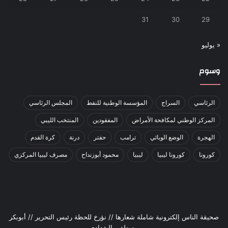
31
30
29
« يوليو
وسوم
الرئاسي
السراج
المؤسسة الوطنية للنفط
المجلس الرئاسي
المركز الوطني لمكافحة الأمراض
المفقودين
المنتخب الليبي
الهجرة
الوضع الوبائي
ترامب
حفتر
درنة
كرة القدم
كورونا
كورونا ليبيا
ليبيا
محمود أبوزنداح
مصرف ليبيا المركزي
صحيقة الناس إلكترونية شاملة شعارها // نؤرخ للحظة رئيس التحرير // أبوبكر
مصطفى البغدادي