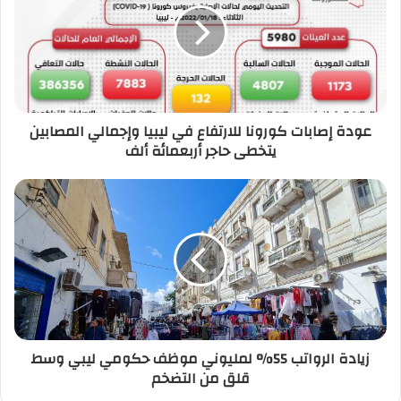
ل
إ
ل
ك
ت
ر
عودة إصابات كورونا للارتفاع في ليبيا وإجمالي المصابين
و
يتخطى حاجر أربعمائة ألف
ن
ي
زيادة الرواتب 55% لمليوني موظف حكومي ليبي وسط
قلق من التضخم