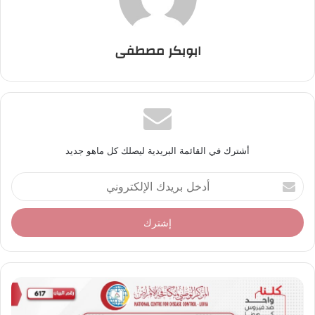
ابوبكر مصطفى
أشترك في القائمة البريدية ليصلك كل ماهو جديد
أ
د
خ
ل
ب
ر
ي
د
ك
ا