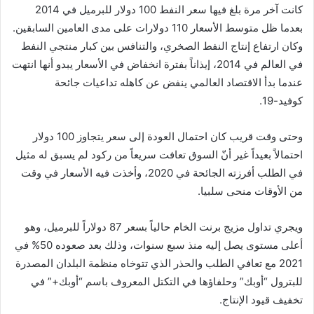
كانت آخر مرة بلغ فيها سعر النفط 100 دولار للبرميل في 2014
بعدما ظل متوسط الأسعار 110 دولارات على مدى العامين السابقين.
وكان ارتفاع إنتاج النفط الصخري، والتنافس بين كبار منتجي النفط
في العالم في 2014، إيذاناً بفترة انخفاض في الأسعار يبدو أنها انتهت
عندما بدأ الاقتصاد العالمي ينفض عن كاهله تداعيات جائحة
كوفيد-19.
وحتى وقت قريب كان احتمال العودة إلى سعر يتجاوز 100 دولار
احتمالاً بعيداً غير أنّ السوق تعافت سريعاً من ركود لم يسبق له مثيل
في الطلب أفرزته الجائحة في 2020، وأخذت فيه الأسعار في وقت
من الأوقات منحى سلبيا.
ويجري تداول مزيج برنت الخام حالياً بسعر 87 دولاراً للبرميل، وهو
أعلى مستوى يصل إليه منذ سبع سنوات، وذلك بعد صعوده 50% في
2021 مع تعافي الطلب والحذر الذي تتوخاه منظمة البلدان المصدرة
للبترول “أوبك” وحلفاؤها في التكتل المعروف باسم “أوبك+” في
تخفيف قيود الإنتاج.