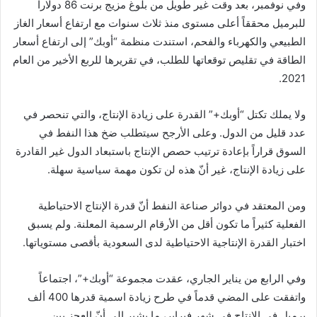
وفي نوفمبر، بعد وقت غير طويل من بلوغ مزيج برنت 86 دولاراً
للبرميل محققاً أعلى مستوى منذ ثلاث سنوات مع ارتفاع أسعار الغاز
الطبيعي والكهرباء والفحم، استندت منظمة “أوبك” إلى ارتفاع أسعار
الطاقة في تقليص توقعاتها للطلب، في تقريرها للربع الأخير من العام
2021.
ولا يملك تكتل “أوبك+” القدرة على زيادة الإنتاج، والتي تنحصر في
عدد قليل من الدول. وعلى الأرجح سيتطلب ضخ هذا النفط في
السوق قراراً بإعادة ترتيب حصص الإنتاج باستبعاد الدول غير القادرة
على زيادة الإنتاج، غير أنّ هذه لن تكون مهمة سياسية سهلة.
ومن المعتقد في دوائر صناعة النفط أنّ قدرة الإنتاج الاحتياطية
الفعلية كثيراً ما تكون أقل من الأرقام الرسمية المعلنة. ولم يسبق
اختبار القدرة الإنتاجية الاحتياطية لدى السعودية بأقصى مستوياتها.
وفي الرابع من يناير الجاري، عقدت مجموعة “أوبك+”، اجتماعاً
واتفقت على المضي قدماً في طرح زيادة اسمية قدرها 400 ألف
برميل في الإنتاج في شهر فبراير، ما يشير إلى أنّ العجز بين