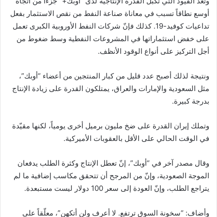
وتعد القيود التي تكبل القدرة الإنتاجية لدى “أوبك+” جزءاً من اتجاه
أوسع نطاقاً تسبب في معاناة صناعة النفط من نقص الاستثمار بفعل
تداعيات كوفيد-19. كذلك فإنّ شركات النفط الأوروبية الكبرى تعمل
على خفض استثماراتها في المشروعات النفطية وسط ضغوط من
أجل التركيز على أنواع الوقود الأنظف.
ونتيجة لذلك أصبح عدد قليل من كبار المنتجين من أعضاء “أوبك”،
مثل السعودية والإمارات والعراق، يمتلكون القدرة على زيادة الإنتاج
بدرجة كبيرة.
وتملك إيران القدرة على ضخ مليون برميل أخرى يومياً، لكنها مقيّدة
في الوقت الحالي على الأقل بالعقوبات الأميركية.
وقال مصدر آخر في “أوبك”، إنّ تعطل الإنتاج وكثرة الطلب يدفعان
الموجة الصعودية، وإنّ من المرجح أن تتحقق مكاسب إضافية ما لم
يتراجع الطلب، وإنّ العودة إلى سعر 100 دولار ليست مستبعدة.
وأضاف: “سخونة السوق ترتفع. لا أعرف ولن أتكهن”، معلّقاً على