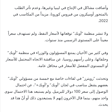
وأضافت مشاكل في الإنتاج في ليبيا وغيرها، وعدم تأثر الطلب
بالمتحور أوميكرون من فيروس كورونا، مزيداً من المكاسب في
2022.
ولا تنشر منظمة “أوبك” توقعاتها لأسعار النفط، ولم تستهدف سعراً
معيناً على المستوى الرسمي منذ سنوات.
وفي كثير من الأحيان يمتنع المسؤولون والوزراء في منظمة “أوبك”
وحلفائها، وعلى رأسهم روسيا، عن مناقشة الاتجاه المحتمل للأسعار
أو المستوى المفضل للأسعار في محافل عامة.
وتحدثت “رويترز” في لقاءات خاصة مع خمسة من مسؤولي “أوبك”
بعضهم يشغل مناصب في لجان “أوبك” و”أوبك+”، عن احتمال
الوصول إلى سعر 100 دولار للبرميل. ولم يستبعد هذا الاحتمال سوى
واحد منهم، بينما قال الآخرون إنهم لا يستبعدون ذلك أو أنّ هذا قد
يحدث.