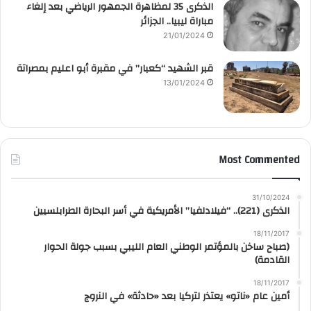
الذكرى 35 لمظاهرة الجمهور الرياضي بعد إلغاء
مباراة ليبيا.. الجزائر
21/01/2024
قبر الشهيد “كعبار” في مقبرة أبو اعليم بمصراتة
13/01/2024
Most Commented
31/10/2024
الذكرى (221).. “فيلادلفيا” الأمريكية في أسر البحارة الطرابلسيين
18/11/2017
(صباح ساخن بالمؤتمر الوطني العام الليبي بسبب جولة الحوار
القادمة)
18/11/2017
أمين عام «ناتو» يعتذر لتركيا بعد «حادثة» في النروج