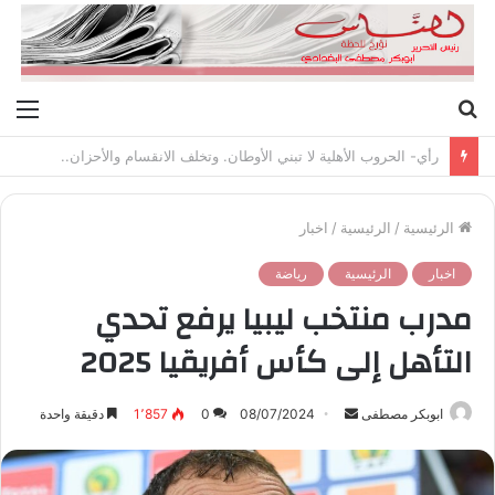
بحث
الق
عن
رأي- الحروب الأهلية لا تبني الأوطان. وتخلف الانقسام والأحزان..
الرئيسية
/
الرئيسية
/
اخبار
اخبار
الرئيسية
رياضة
مدرب منتخب ليبيا يرفع تحدي
التأهل إلى كأس أفريقيا 2025
ابوبكر مصطفى
أ
08/07/2024
0
1٬857
دقيقة واحدة
ر
س
ل