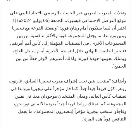
وتحدّث المدرب الصربي عبر الحساب الرسمي للاتحاد الليبي على
موقع التواصل الاجتماعي فيسبوك، الجمعة (05 يوليو 2024م) إذ
اعتبر أن ليبيا ستكون أمام رهانٍ قوي: “وضعتنا القرعة مع نيجيريا
وبنين ورواندا، ما يجعل المجموعة قوية والأكثر تنافسية من بين
المجموعات الأخرى، في التصفيات المؤهلة إلى كأس أمم أفريقيا،
فنيجيريا خاضت النهائي خلال النسخة الأخيرة، أمام ساحل العاج،
ويمتلك نجومها جودة كبيرة، ولذلك أعتبرهم الأوفر حظاً من بين
الجميع”.
وأضاف: “منتخب بنين تحت إشراف مدرب نيجيريا السابق، غارنوت
روهر، كوّن فريقاً جيداً جداً، كما فاز مؤخراً على نيجيريا ورواندا في
تصفيات كأس العالم، وهذان المنتخبان موجودان معنا في نفس
المجموعة، كما تمتلك رواندا فريقاً جيداً يقوده الألماني تورستن،
وفاجأوا منتخب نيجيريا مؤخراً (يتصدرون المجموعة)، ما يجعل
التنافس قوياً هذه المرة”.