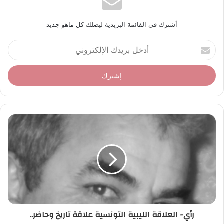
أشترك في القائمة البريدية ليصلك كل ماهو جديد
أ
د
خ
ل
ب
ر
ي
د
ك
ا
ل
إ
ل
ك
ت
ر
رأي- العلاقة الليبية التونسية علاقة تاريخ وحاضر..
و
ن