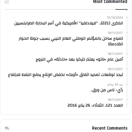
Most Commented
31/10/2024
الذكرى (221).. “فيلادلفيا” الأمريكية في أسر البحارة الطرابلسيين
18/11/2017
(صباح ساخن بالمؤتمر الوطني العام الليبي بسبب جولة الحوار
القادمة)
18/11/2017
أمين عام «ناتو» يعتذر لتركيا بعد «حادثة» في النروج
18/11/2017
تبدد توقعات تمديد اتفاق «أوبك» لخفض الإنتاج يدفع النفط للارتفاع
منذ 20 ساعة
رأي- ناس من ورق..
18/11/2017
العدد 121، الثلاثاء، 26 يناير 2016
Recent Comments