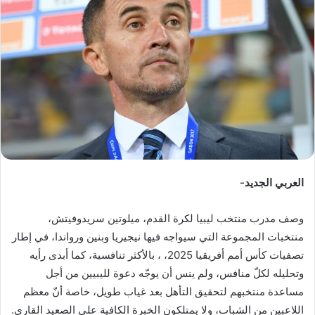
ب
ر
ي
د
ا
إ
ل
ك
ت
ر
العربي الجديد-
و
ن
وصف مدرب منتخب ليبيا لكرة القدم، ميلوتين سريدوفيتش،
ي
ا
منتخبات المجموعة التي سيواجه فيها نيجيريا وبنين ورواندا، في إطار
تصفيات كأس أمم أفريقيا 2025، ، بالأكثر تنافسية، كما أبدى رأيه
وتحليله لكلّ منافس، ولم ينس أن يوجّه دعوة لليبيين من أجل
مساعدة منتخبهم لتحقيق التأهل بعد غياب طويل، خاصة أنّ معظم
اللاعبين من الشباب، ولا يمتلكون الخبرة الكافية على الصعيد القاري.