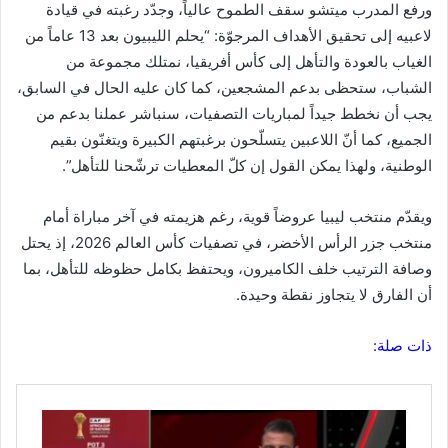
ورفع المدرب ميتشو سقف الطموح عالياً، وجدّد رغبته في قيادة
لاعبيه إلى تحقيق الأهداف المرجوّة: “يحلم الليبيون بعد 13 عاماً من
الغياب بالعودة والتأهل إلى كأس أفريقيا، نمتلك مجموعة من
الشباب، ستحظى بدعم المشجعين، كما كان عليه الحال في السابق،
يجب أن نخطط جيداً لمباريات التصفيات، سنباشر عملنا بدعم من
الجميع، كما أنّ اللاعبين يتسلّحون برغبتهم الكبيرة ويتغنّون بقيم
الوطنية، ولهذا يمكن القول إن كلّ المعطيات ترشّحنا للتأهل”.
ويقدّم منتخب ليبيا عروضاً قوية، رغم هزيمته في آخر مباراة أمام
منتخب جزر الرأس الأخضر، في تصفيات كأس العالم 2026، إذ يحتل
وصافة الترتيب خلف الكاميرون، ويحتفظ بكامل حظوظه للتأهل، بما
أن الفارق لا يتجاوز نقطة وحيدة.
ذات صلة: