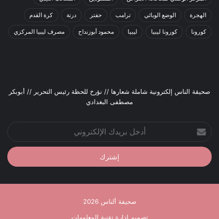
الهجرة
الوضع الوبائي
ترامب
حفتر
درنة
كرة القدم
كورونا
كورونا ليبيا
ليبيا
محمود أبوزنداح
مصرف ليبيا المركزي
صحيقة الناس إلكترونية شاملة شعارها // نؤرخ للحظة رئيس التحرير // أبوبكر
مصطفى البغدادي
أدخل
بريدك
الإلكتروني
صحيفة ألناس 2026
تصميم إدارة تقنية المعلومات