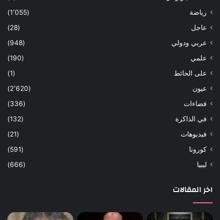
رياضة
(1٬055)
عاجل
(28)
عربي ودولي
(948)
علمي
(190)
على الحائط
(1)
عيون
(2٬620)
فضاءات
(336)
في الذاكرة
(132)
فيديوهات
(21)
كورونا
(591)
ليبيا
(666)
اخر المقالات