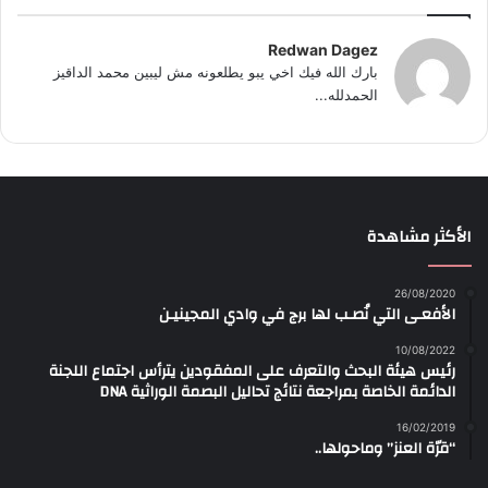
Redwan Dagez
بارك الله فيك اخي يبو يطلعونه مش ليبين محمد الداقيز
الحمدلله...
الأكثر مشاهدة
26/08/2020
الأفعـى التي نُصـب لها برج في وادي المجينيـن
10/08/2022
رئيس هيئة البحث والتعرف على المفقودين يترأس اجتماع اللجنة
الدائمة الخاصة بمراجعة نتائج تحاليل البصمة الوراثية DNA
16/02/2019
“قرّة العنز” وماحولها..