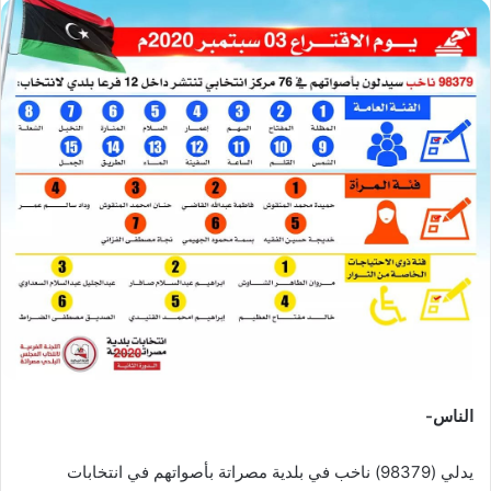
س
ل
ب
ر
ي
د
ا
إ
ل
ك
ت
ر
و
ن
ي
ا
الناس-
يدلي (98379) ناخب في بلدية مصراتة بأصواتهم في انتخابات