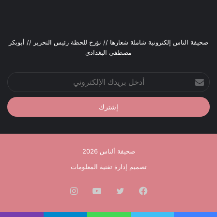
صحيقة الناس إلكترونية شاملة شعارها // نؤرخ للحظة رئيس التحرير // أبوبكر
مصطفى البغدادي
أدخل
بريدك
الإلكتروني
صحيفة ألناس 2026
تصميم إدارة تقنية المعلومات
فيسبوك
تويتر
يوتيوب
انستقرام