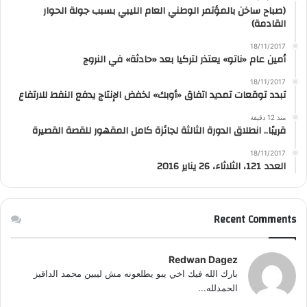
(صباح ساخن بالمؤتمر الوطني العام الليبي بسبب جولة الحوار
القادمة)
18/11/2017
أمين عام «ناتو» يعتذر لتركيا بعد «حادثة» في النروج
18/11/2017
تبدد توقعات تمديد اتفاق «أوبك» لخفض الإنتاج يدفع النفط للارتفاع
منذ 12 دقيقة
قريبًا.. انطلاق الدورة الثالثة لجائزة كامل المقهور للقصة القصيرة
18/11/2017
العدد 121، الثلاثاء، 26 يناير 2016
Recent Comments
Redwan Dagez
بارك الله فيك اخي يبو يطلعونه مش ليبين محمد الداقيز
الحمدلله...