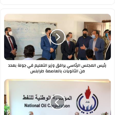
ر
ي
د
ك
ا
ل
إ
ل
ك
ت
ر
رئيس المجلس الرئاسي يرافق وزير التعليم في جولة بعدد
و
من الثانويات بالعاصمة طرابلس
ن
ي