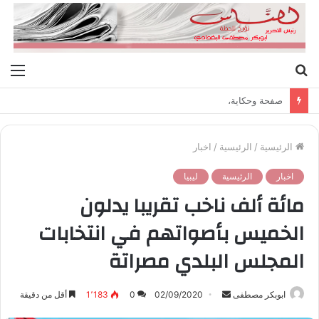
بحث
الق
عن
صفحة وحكاية،
الرئيسية
/
الرئيسية
/
اخبار
اخبار
الرئيسية
ليبيا
مائة ألف ناخب تقريبا يدلون
الخميس بأصواتهم في انتخابات
المجلس البلدي مصراتة
ابوبكر مصطفى
أ
02/09/2020
0
1٬183
أقل من دقيقة
ر