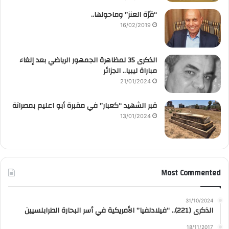
“قرّة العنز” وماحولها..
16/02/2019
الذكرى 35 لمظاهرة الجمهور الرياضي بعد إلغاء
مباراة ليبيا.. الجزائر
21/01/2024
قبر الشهيد “كعبار” في مقبرة أبو اعليم بمصراتة
13/01/2024
Most Commented
31/10/2024
الذكرى (221).. “فيلادلفيا” الأمريكية في أسر البحارة الطرابلسيين
18/11/2017