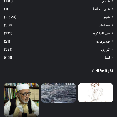
علمي
(190)
على الحائط
(1)
عيون
(2٬620)
فضاءات
(336)
في الذاكرة
(132)
فيديوهات
(21)
كورونا
(591)
ليبيا
(666)
اخر المقالات