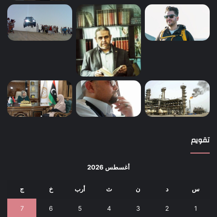
تقويم
أغسطس 2026
س
د
ن
ث
أرب
خ
ج
7
6
5
4
3
2
1