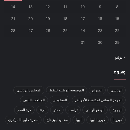
14
13
12
11
10
9
8
21
20
19
18
17
16
15
28
27
26
25
24
23
22
31
30
29
« يوليو
وسوم
الرئاسي
السراج
المؤسسة الوطنية للنفط
المجلس الرئاسي
المركز الوطني لمكافحة الأمراض
المفقودين
المنتخب الليبي
الهجرة
الوضع الوبائي
ترامب
حفتر
درنة
كرة القدم
كورونا
كورونا ليبيا
ليبيا
محمود أبوزنداح
مصرف ليبيا المركزي