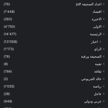
اعداد الصحيفة pdf
(76)
اقتصاد
(1٬448)
الاخيرة
(260)
الاولى
(4٬750)
الرئيسية
(14٬477)
اخبار
(13٬058)
الراي
(1٬173)
الصحيفة ورقية
(76)
تقنية
(8)
ثقافة
(784)
خالد الجربوعي
(2)
رياضة
(1٬055)
عاجل
(28)
عربي ودولي
(948)