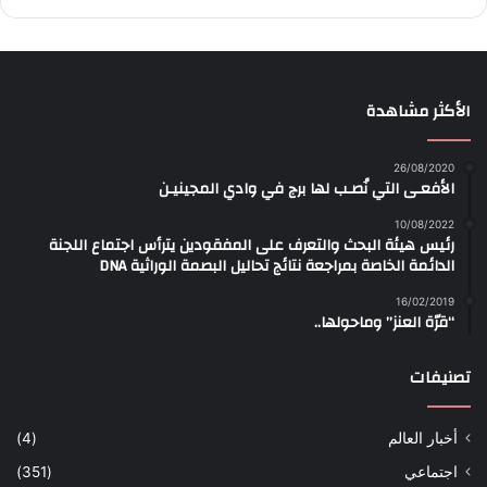
الأكثر مشاهدة
26/08/2020
الأفعـى التي نُصـب لها برج في وادي المجينيـن
10/08/2022
رئيس هيئة البحث والتعرف على المفقودين يترأس اجتماع اللجنة
الدائمة الخاصة بمراجعة نتائج تحاليل البصمة الوراثية DNA
16/02/2019
“قرّة العنز” وماحولها..
تصنيفات
أخبار العالم
(4)
اجتماعي
(351)