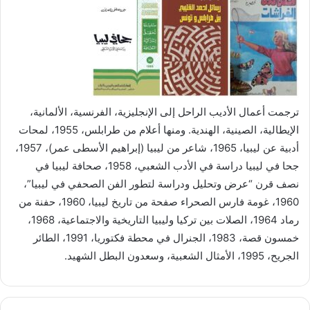
ترجمت أعمال الأديب الراحل إلى الإنجليزية، الفرنسية، الألمانية،
الإيطالية، الصينية، الهندية. ومنها أعلام من طرابلس، 1955، لمحات
أدبية عن ليبيا، 1965، شاعر من ليبيا (إبراهيم الأسطى عمر)، 1957،
جحا في ليبيا دراسة في الأدب الشعبي، 1958، صحافة ليبيا في
نصف قرن “عرض وتحليل ودراسة لتطور الفن الصحفي في ليبيا”،
1960، غومة فارس الصحراء صفحة من تاريخ ليبيا، 1960، حفنة من
رماد 1964، الصلات بين تركيا وليبيا التاريخية والاجتماعية، 1968،
خمسون قصة، 1983، الجنرال في محطة فكتوريا، 1991، الطائر
الجريح، 1995، الأمثال الشعبية، وسعدون البطل الشهيد.