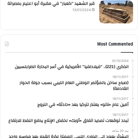
قبر الشهيد “كعبار” في مقبرة أبو اعليم بمصراتة
13/01/2024
Most Commented
31/10/2024
الذكرى (221).. “فيلادلفيا” الأمريكية في أسر البحارة الطرابلسيين
18/11/2017
(صباح ساخن بالمؤتمر الوطني العام الليبي بسبب جولة الحوار
القادمة)
18/11/2017
أمين عام «ناتو» يعتذر لتركيا بعد «حادثة» في النروج
18/11/2017
تبدد توقعات تمديد اتفاق «أوبك» لخفض الإنتاج يدفع النفط للارتفاع
منذ 20 ساعة
البشائر يعود إلى الدوري الليبي الممتاز لكرة القدم بعد موسم واحد