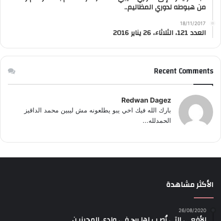
من هبوطه لدوري المظاليم..
18/11/2017
العدد 121، الثلاثاء، 26 يناير 2016
Recent Comments
Redwan Dagez
بارك الله فيك اخي يبو يطلعونه مش ليبين محمد الداقيز
الحمدلله...
الأكثر مشاهدة
26/08/2020
الأفعـى التي نُصـب لها برج في وادي المجينيـن