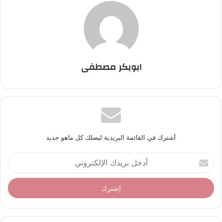
ابوبكر مصطفى
أشترك في القائمة البريدية ليصلك كل ماهو جديد
أ
د
خ
ل
ب
ر
ي