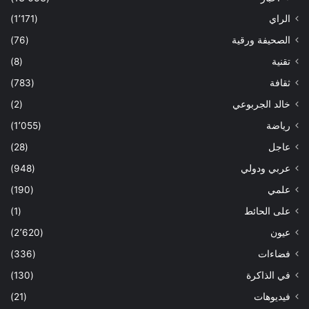
الراي
(1٬171)
الصحيفة ورقية
(76)
تقنية
(8)
ثقافة
(783)
خالد الجربوعي
(2)
رياضة
(1٬055)
عاجل
(28)
عربي ودولي
(948)
علمي
(190)
على الحائط
(1)
عيون
(2٬620)
فضاءات
(336)
في الذاكرة
(130)
فيديوهات
(21)