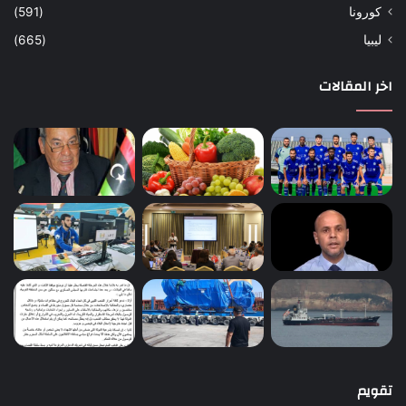
كورونا
(591)
ليبيا
(665)
اخر المقالات
تقويم