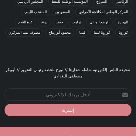
الرئاسي
السراج
المؤسسة الوطنية للنفط
المجلس الرئاسي
المركز الوطني لمكافحة الأمراض
المفقودين
المنتخب الليبي
الهجرة
الوضع الوبائي
ترامب
حفتر
درنة
كرة القدم
كورونا
كورونا ليبيا
ليبيا
محمود أبوزنداح
مصرف ليبيا المركزي
صحيقة الناس إلكترونية شاملة شعارها // نؤرخ للحظة رئيس التحرير // أبوبكر
مصطفى البغدادي
أدخل
بريدك
الإلكتروني