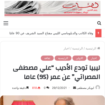
بحث
الق
عن
وفاة الكاتب والدبلوماسي الليبي مفتاح السيد الشريف عن 90 عامًا
الرئيسية
/
الرئيسية
/
اخبار
اخبار
الاولى
الرئيسية
ثقافة
ليبيا تودع الأديب “علي مصطفى
المصراتي” عن عمر (95) عاما
ابوبكر مصطفى
أ
29/12/2021
0
818
دقيقة واحدة
ر
س
ل