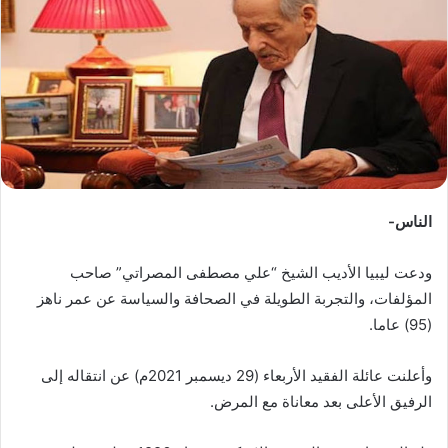
ب
ر
ي
د
ا
إ
ل
ك
ت
الناس-
ر
و
ودعت ليبيا الأديب الشيخ “علي مصطفى المصراتي” صاحب
ن
المؤلفات، والتجربة الطويلة في الصحافة والسياسة عن عمر ناهز
ي
(95) عاما.
ا
وأعلنت عائلة الفقيد الأربعاء (29 ديسمبر 2021م) عن انتقاله إلى
الرفيق الأعلى بعد معاناة مع المرض.