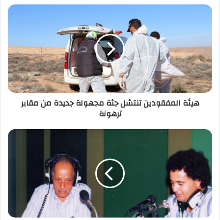
د
ك
ا
ل
إ
ل
ك
ت
ر
هيئة المفقودين تنتشل جثة مجهولة جديدة من مقابر
و
ترهونة
ن
ي