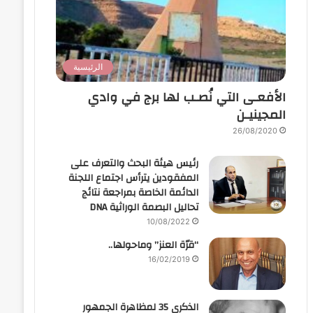
الرئيسية
الأفعـى التي نُصـب لها برج في وادي
المجينيـن
26/08/2020
رئيس هيئة البحث والتعرف على
المفقودين يترأس اجتماع اللجنة
الدائمة الخاصة بمراجعة نتائج
تحاليل البصمة الوراثية DNA
10/08/2022
“قرّة العنز” وماحولها..
16/02/2019
الذكرى 35 لمظاهرة الجمهور