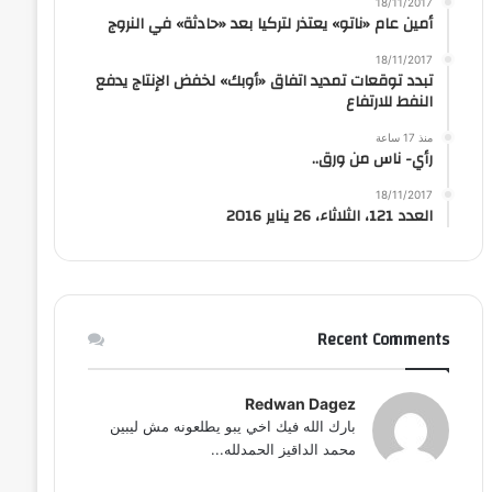
18/11/2017
أمين عام «ناتو» يعتذر لتركيا بعد «حادثة» في النروج
18/11/2017
تبدد توقعات تمديد اتفاق «أوبك» لخفض الإنتاج يدفع
النفط للارتفاع
منذ 17 ساعة
رأي- ناس من ورق..
18/11/2017
العدد 121، الثلاثاء، 26 يناير 2016
Recent Comments
Redwan Dagez
بارك الله فيك اخي يبو يطلعونه مش ليبين
محمد الداقيز الحمدلله...