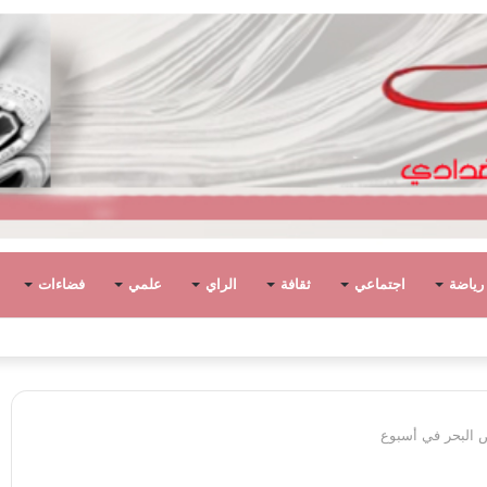
رياضة
اجتماعي
ثقافة
الراي
علمي
فضاءات
وطان. وتخلف الانقسام والأحزان..