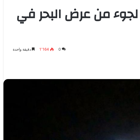
ادة 865 طالب لجوء من عرض البحر في
0
1٬164
دقيقة واحدة