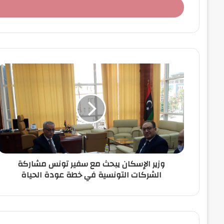
ل
ب
ر
ي
د
ك
ا
ل
إ
ل
ك
ت
ر
و
ن
وزير الإسكان يبحث مع سفير تونس مشاركة
ي
الشركات التونسية في خطة عودة الحياة