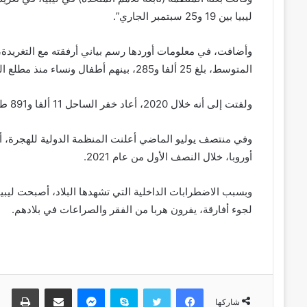
ليبيا بين 19 و25 سبتمبر الجاري”.
وأضافت، في معلومات أوردها رسم بياني أرفقته مع التغريدة، 
المتوسط، بلغ 25 ألفا و285، بينهم أطفال ونساء منذ مطلع العام الجاري.
ولفتت إلى أنه خلال 2020، أعاد خفر الساحل 11 ألفا و891 طالب لجوء إلى ليبيا، فيما لقي 381 آخرون مصرعهم وفُقد 597.
أوروبا، خلال النصف الأول من عام 2021.
وبسبب الاضطرابات الداخلية التي تشهدها البلاد، أصبحت ليبيا خ
لجوء أفارقة، يفرون هربا من الفقر والصراعات في بلادهم.
فيسبوك
تويتر
سكايب
ماسنجر
مشاركة عبر البريد
طباعة
شاركها