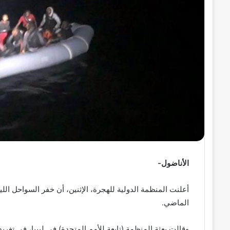
ر
و
ن
ي
ا
الأناضول-
الماضي.