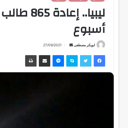
ليبيا.. إع
أسبوع
ابوبكر مصطفى
أ
27/09/2021
ر
فيسبوك
تويتر
سكايب
ماسنجر
مشاركة عبر البريد
طباعة
س
ل
ب
ر
ي
د
ا
إ
ل
ك
ت