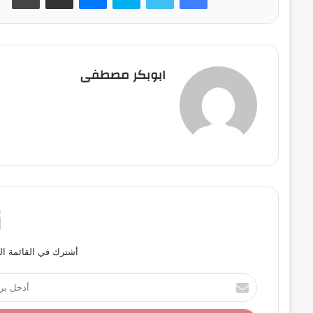
ابوبكر مصطفى
أشترك في القائمة ال
أ
د
خ