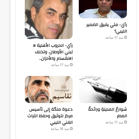
رأي- متي يفيق الضمير
الليبي؟
منذ 17 ساعة
رأي- الحروب الأهلية لا
تبني الأوطان. وتخلف
الانقسام والأحزان..
منذ 17 ساعة
شوارعُ المدينةِ ورائحةُ
دعوة ملحّة إلى تأسيس
المطر
مركز لتوثيق وحفظ التراث
الفني الليبي
منذ 17 ساعة
منذ 18 ساعة