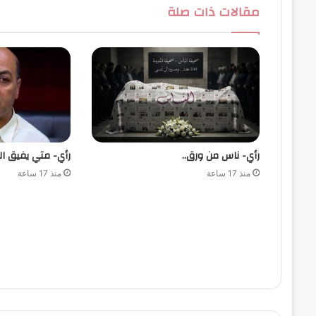
مقالات ذات صلة
رأي- ناس من ورق..
رأي- متي يفيق ال
منذ 17 ساعة
منذ 17 ساعة