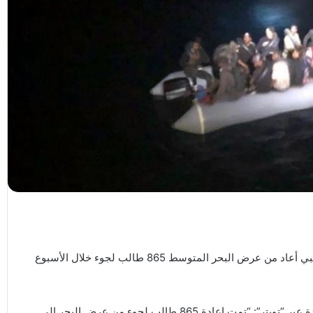
أعلنت المنظمة الدولية للهجرة، الإثنين، أن خفر السواحل الليبي أعاد من عرض البحر المتوسط 865 طالب لجوء خلال الأسبوع
وقالت بعثة المنظمة (تابعة للأمم المتحدة) في ليبيا، في تغريدة عبر “تويتر”: “تمت إعادة 865 طالب لجوء من عرض البحر إلى