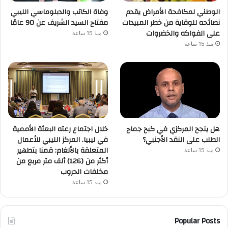
الوطني لمكافحة الأمراض يقدم
وفاة الكاتب والدبلوماسي الليبي
نصائحه للوقاية من خطر المبيدات
مفتاح السيد الشريف عن 90 عامًا
على الفواكه والخضروات
منذ 15 ساعة
منذ 15 ساعة
هل ينجح المركزي في كبح جماح
خلال اجتماع رعته البعثة الأممية
الطلب على النقد الأجنبي؟
في ليبيا. المركز الليبي للأعمال
المتعلقة بالألغام: قمنا بتطهير
منذ 15 ساعة
أكثر من (126) ألف متر مربع من
مخلفات الحروب
منذ 15 ساعة
Popular Posts