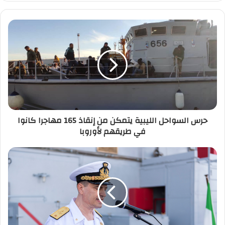
ر
ي
د
ك
ا
ل
إ
ل
ك
ت
ر
حرس السواحل الليبية يتمكن من إنقاذ 165 مهاجرا كانوا
و
في طريقهم لأوروبا
ن
ي