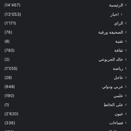
الرئيسية
(14٬467)
اخبار
(13٬053)
الراي
(1٬171)
الصحيفة ورقية
(76)
تقنية
(8)
ثقافة
(783)
خالد الجربوعي
(2)
رياضة
(1٬055)
عاجل
(28)
عربي ودولي
(948)
علمي
(190)
على الحائط
(1)
عيون
(2٬620)
فضاءات
(336)