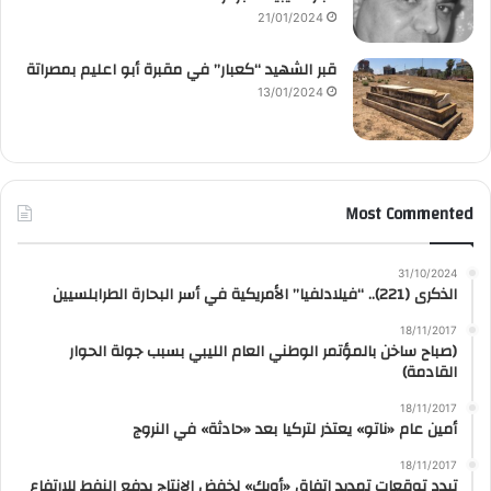
21/01/2024
قبر الشهيد “كعبار” في مقبرة أبو اعليم بمصراتة
13/01/2024
Most Commented
31/10/2024
الذكرى (221).. “فيلادلفيا” الأمريكية في أسر البحارة الطرابلسيين
18/11/2017
(صباح ساخن بالمؤتمر الوطني العام الليبي بسبب جولة الحوار
القادمة)
18/11/2017
أمين عام «ناتو» يعتذر لتركيا بعد «حادثة» في النروج
18/11/2017
تبدد توقعات تمديد اتفاق «أوبك» لخفض الإنتاج يدفع النفط للارتفاع