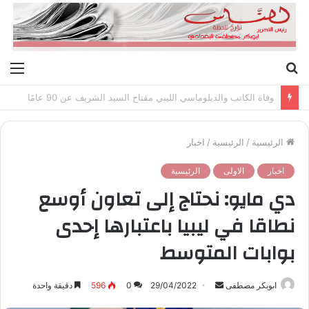
بحث
الق
عن
وفاة الكاتب والدبلوماسي الليبي مفتاح السيد الشريف عن 90 عامًا
الرئيسية
/
الرئيسية
/
اخبار
اخبار
الاولى
الرئيسية
دي مايو: نحتاج إلى تعاون أوسع
نطاقا في ليبيا باعتبارها إحدى
بوابات المتوسط
ابوبكر مصطفى
أ
29/04/2022
0
596
دقيقة واحدة
ر