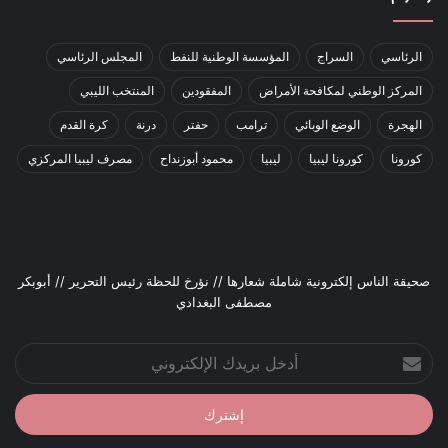
الرئاسي
السراج
المؤسسة الوطنية للنفط
المجلس الرئاسي
المركز الوطني لمكافحة الأمراض
المفقودين
المنتخب الليبي
الهجرة
الوضع الوبائي
ترامب
حفتر
درنة
كرة القدم
كورونا
كورونا ليبيا
ليبيا
محمود أبوزنداح
مصرف ليبيا المركزي
صحيقة الناس إلكترونية شاملة شعارها // نؤرخ للحظة رئيس التحرير // أبوبكر
مصطفى البغدادي
أدخل
بريدك
الإلكتروني