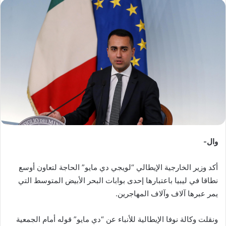
س
ل
ب
ر
ي
د
ا
إ
ل
ك
ت
ر
وال-
و
ن
أكد وزير الخارجية الإيطالي “لويجي دي مايو” الحاجة لتعاون أوسع
ي
نطاقا في ليبيا باعتبارها إحدى بوابات البحر الأبيض المتوسط التي
ا
يمر عبرها آلاف وآلاف المهاجرين.
ونقلت وكالة نوفا الإيطالية للأنباء عن “دي مايو” قوله أمام الجمعية