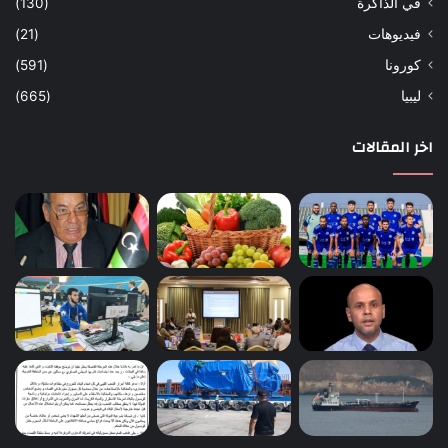
في الذاكرة
(130)
فيديوهات
(21)
كورونا
(591)
ليبيا
(665)
اخر المقالات