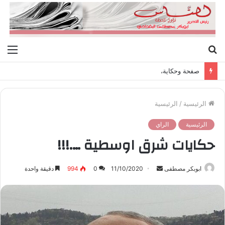
بحث
الق
عن
صفحة وحكاية،
الرئيسية
/
الرئيسية
الرئيسية
الراي
حكايات شرق اوسطية ….!!!
ابوبكر مصطفى
أ
11/10/2020
0
994
دقيقة واحدة
ر
س
ل
ب