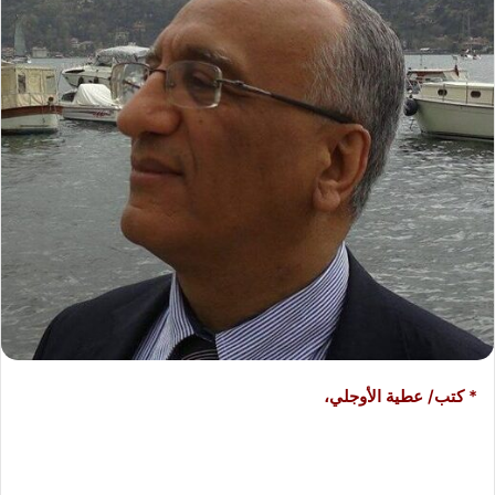
ر
ي
د
ا
إ
ل
ك
ت
ر
و
ن
ي
ا
* كتب/ عطية الأوجلي،