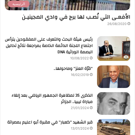
الرئيسية
الأفعـى التي نُصـب لها برج في وادي المجينيـن
26/08/2020
رئيس هيئة البحث والتعرف على المفقودين يترأس
اجتماع اللجنة الدائمة الخاصة بمراجعة نتائج تحاليل
البصمة الوراثية DNA
10/08/2022
“قرّة العنز” وماحولها..
16/02/2019
الذكرى 35 لمظاهرة الجمهور الرياضي بعد إلغاء
مباراة ليبيا.. الجزائر
21/01/2024
قبر الشهيد “كعبار” في مقبرة أبو اعليم بمصراتة
13/01/2024