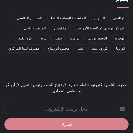
الرئاسي
السراج
المؤسسة الوطنية للنفط
المجلس الرئاسي
المركز الوطني لمكافحة الأمراض
المفقودين
المنتخب الليبي
الهجرة
الوضع الوبائي
ترامب
حفتر
درنة
كرة القدم
كورونا
كورونا ليبيا
ليبيا
محمود أبوزنداح
مصرف ليبيا المركزي
صحيقة الناس إلكترونية شاملة شعارها // نؤرخ للحظة رئيس التحرير // أبوبكر
مصطفى البغدادي
أدخل
بريدك
الإلكتروني