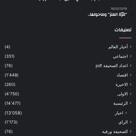
16/02/2019
“قرّة العنز” وماحولها..
تصنيفات
أخبار العالم
(4)
اجتماعي
(351)
اعداد الصحيفة pdf
(76)
اقتصاد
(1٬448)
الاخيرة
(260)
الاولى
(4٬750)
الرئيسية
(14٬477)
اخبار
(13٬058)
الراي
(1٬173)
الصحيفة ورقية
(76)