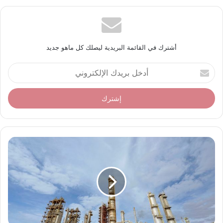
أشترك في القائمة البريدية ليصلك كل ماهو جديد
أ
د
خ
ل
ب
ر
ي
د
ك
ا
ل
إ
ل
ك
ت