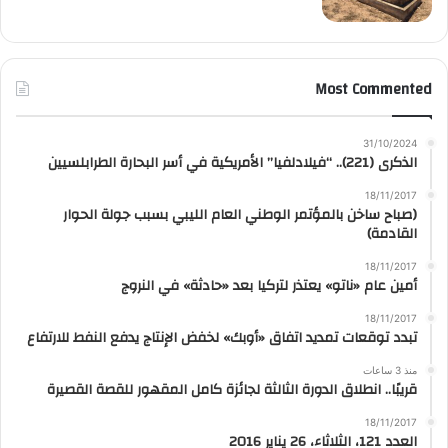
Most Commented
31/10/2024
الذكرى (221).. “فيلادلفيا” الأمريكية في أسر البحارة الطرابلسيين
18/11/2017
(صباح ساخن بالمؤتمر الوطني العام الليبي بسبب جولة الحوار
القادمة)
18/11/2017
أمين عام «ناتو» يعتذر لتركيا بعد «حادثة» في النروج
18/11/2017
تبدد توقعات تمديد اتفاق «أوبك» لخفض الإنتاج يدفع النفط للارتفاع
منذ 3 ساعات
قريبًا.. انطلاق الدورة الثالثة لجائزة كامل المقهور للقصة القصيرة
18/11/2017
العدد 121، الثلاثاء، 26 يناير 2016