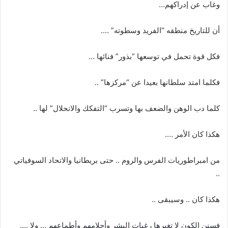
وغاب عن إدراكهم…
أن للتاريخ منطقه “الفريد وسطوته” ….
فكل قوة تحمل في توسعها “بذور” فنائها …
فكلما امتد سلطانها بعيدا عن “مركزها” ..
كلما دب الوهن والضعف بها وتسرب “التفكك والانحلال” لها ..
هكذا كان الأمر ….
من امبراطوريات الفرس والروم .. حتى بريطانيا والاتحاد السوفياتي
..
هكذا كان .. وسيبقى ..
فسنن الكون لا تغيرها رغبات البشر وأحلامهم وأطماعهم … ولا ….