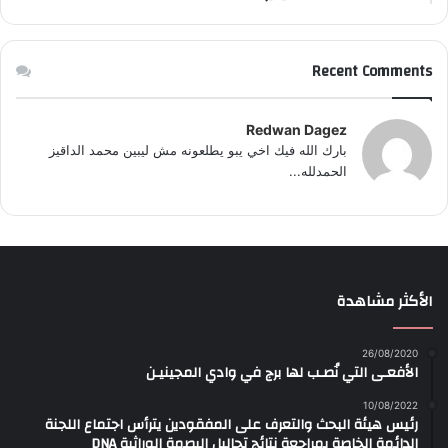
Recent Comments
Redwan Dagez
بارك الله فيك اخي يبو يطلعونه مش ليبين محمد الداقيز
الحمدلله...
الأكثر مشاهدة
26/08/2020
الأفعـى التي نُصـب لها برج في وادي المجينيـن
10/08/2022
رئيس هيئة البحث والتعرف على المفقودين يترأس اجتماع اللجنة
الدائمة الخاصة بمراجعة نتائج تحاليل البصمة الوراثية DNA