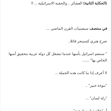
(الحكاية الثانية)
العشائر .. والحقبة الاسرائيلية … !!
في منتصف
سبعينيات القرن الماضي ….
صرح هنري كسينجر قائلا..
” ستنعم اسرائيل بأمنها عندما تنشغل كل دولة عربية بتحقيق أمنها
الخاص بها” …….
لا أعرف إذا ما كانت هذه الجملة …
“نبوءة خبير” ..
“زلة لسان” …
أو “خلاصة استراتيجية” ..