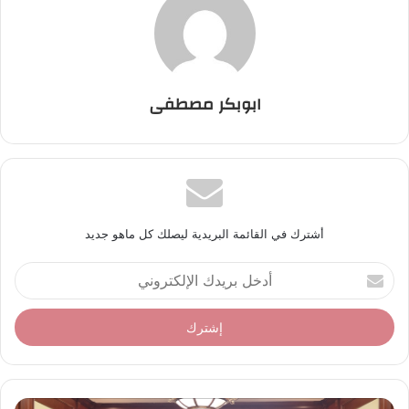
ابوبكر مصطفى
أشترك في القائمة البريدية ليصلك كل ماهو جديد
أ
د
خ
ل
ب
ر
ي
د