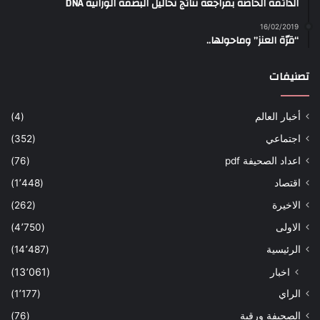
الدائمة الخاصة بمراجعة نتائج تحاليل البصمة الوراثية DNA
16/02/2019
“قرّة العنز” وماحولها..
تصنيفات
أخبار العالم
(4)
اجتماعي
(352)
اعداد الصحيفة pdf
(76)
اقتصاد
(1٬448)
الاخيرة
(262)
الاولى
(4٬750)
الرئيسية
(14٬487)
اخبار
(13٬061)
الراي
(1٬177)
الصحيفة ورقية
(76)