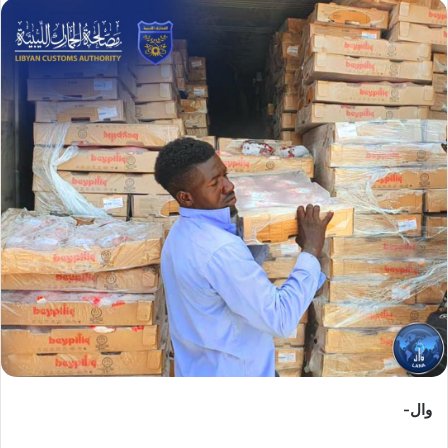
س
ل
ب
ر
ي
د
ا
إ
ل
ك
ت
ر
و
ن
ي
ا
وال-