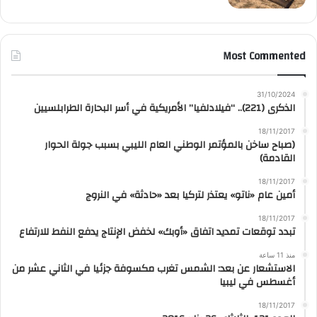
Most Commented
31/10/2024
الذكرى (221).. “فيلادلفيا” الأمريكية في أسر البحارة الطرابلسيين
18/11/2017
(صباح ساخن بالمؤتمر الوطني العام الليبي بسبب جولة الحوار
القادمة)
18/11/2017
أمين عام «ناتو» يعتذر لتركيا بعد «حادثة» في النروج
18/11/2017
تبدد توقعات تمديد اتفاق «أوبك» لخفض الإنتاج يدفع النفط للارتفاع
منذ 11 ساعة
الاستشعار عن بعد: الشمس تغرب مكسوفة جزئيا في الثاني عشر من
أغسطس في ليبيا
18/11/2017