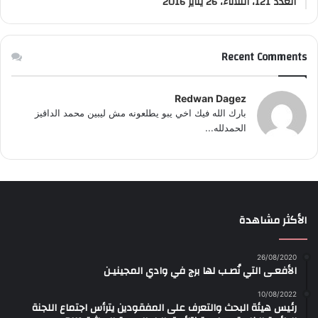
العدد 121، الثلاثاء، 26 يناير 2016
Recent Comments
Redwan Dagez
بارك الله فيك اخي يبو يطلعونه مش ليبين محمد الداقيز
الحمدلله...
الأكثر مشاهدة
26/08/2020
الأفعـى التي نُصـب لها برج في وادي المجينيـن
10/08/2022
رئيس هيئة البحث والتعرف على المفقودين يترأس اجتماع اللجنة