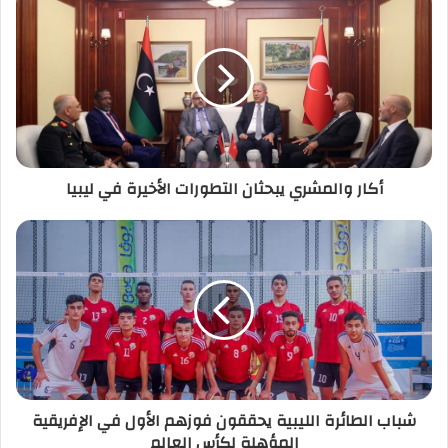
ك
ا
ل
إ
ل
ك
ت
ر
أكار والمشري يبحثان التطورات الأخيرة في ليبيا
و
ن
ي
شباب الطائرة الليبية يحققون فوزهم الأول في الإفريقية
المؤهلة لكأس العالم