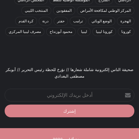
المركز الوطني لمكافحة الأمراض
المفقودين
المنتخب الليبي
الهجرة
الوضع الوبائي
ترامب
حفتر
درنة
كرة القدم
كورونا
كورونا ليبيا
ليبيا
محمود أبوزنداح
مصرف ليبيا المركزي
صحيقة الناس إلكترونية شاملة شعارها // نؤرخ للحظة رئيس التحرير // أبوبكر
مصطفى البغدادي
أدخل
بريدك
الإلكتروني