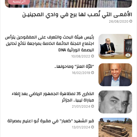
الرئيسية
الأفعـى التي نُصـب لها برج في وادي المجينيـن
26/08/2020
رئيس هيئة البحث والتعرف على المفقودين يترأس
اجتماع اللجنة الدائمة الخاصة بمراجعة نتائج تحاليل
البصمة الوراثية DNA
10/08/2022
“قرّة العنز” وماحولها..
16/02/2019
الذكرى 35 لمظاهرة الجمهور الرياضي بعد إلغاء
مباراة ليبيا.. الجزائر
21/01/2024
قبر الشهيد “كعبار” في مقبرة أبو اعليم بمصراتة
13/01/2024