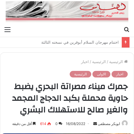
بحث
الق
عن
اختتام مهرجان السلام أبوقرين في نسخته الثالثة
الرئيسية
/
الرئيسية
/
اخبار
اخبار
الاولى
الرئيسية
جمرك ميناء مصراتة البحري يضبط
حاوية محملة بكبد الدجاج المجمد
والغير صالح للاستهلاك البشري
ابوبكر مصطفى
أ
16/08/2022
0
614
أقل من دقيقة
ر