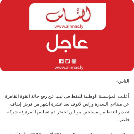
س
ل
ب
ر
ي
د
ا
إ
ل
ك
ت
الناس-
ر
و
أعلنت المؤسسة الوطنية للنفط في ليبيا عن رفع حالة القوة القاهرة
ن
عن ميناءي السدرة وراس لانوف بعد عشرة أشهر من فرض إيقاف
ي
تصدير النفط من مسلحين موالين لحفتر. ثم تسليمها لمرتزقة شركة
ا
فاغنر.