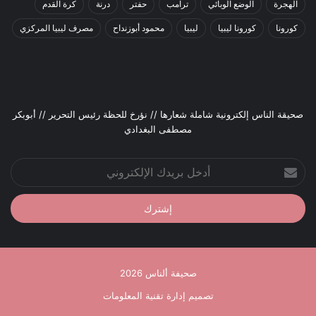
الهجرة
الوضع الوبائي
ترامب
حفتر
درنة
كرة القدم
كورونا
كورونا ليبيا
ليبيا
محمود أبوزنداح
مصرف ليبيا المركزي
صحيقة الناس إلكترونية شاملة شعارها // نؤرخ للحظة رئيس التحرير // أبوبكر
مصطفى البغدادي
أدخل
بريدك
الإلكتروني
صحيفة ألناس 2026
تصميم إدارة تقنية المعلومات