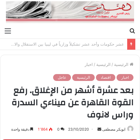
بحث
الق
عن
عشر حكومات وأحد عشر تشكيلاً وزارياً في ليبيا بين الاستقلال والانقلاب (1951 – 1969)
الرئيسية
/
الرئيسية
/
اخبار
اخبار
اقتصاد
الرئيسية
عاجل
بعد عشرة أشهر من الإغلاق. رفع
القوة القاهرة عن ميناءي السدرة
وراس لانوف
ابوبكر مصطفى
أ
23/10/2020
0
1٬864
دقيقة واحدة
ر