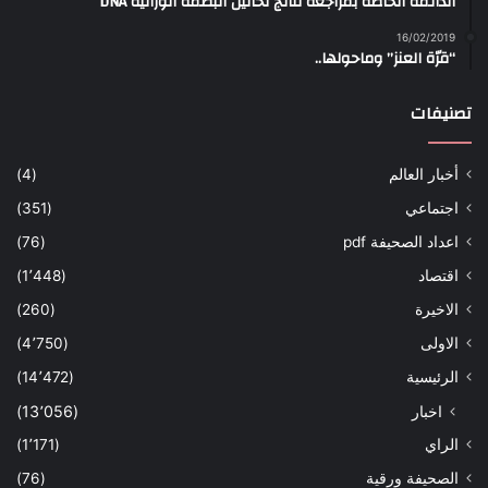
الدائمة الخاصة بمراجعة نتائج تحاليل البصمة الوراثية DNA
16/02/2019
“قرّة العنز” وماحولها..
تصنيفات
أخبار العالم
(4)
اجتماعي
(351)
اعداد الصحيفة pdf
(76)
اقتصاد
(1٬448)
الاخيرة
(260)
الاولى
(4٬750)
الرئيسية
(14٬472)
اخبار
(13٬056)
الراي
(1٬171)
الصحيفة ورقية
(76)