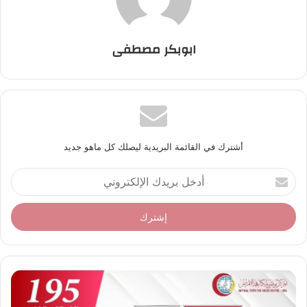
ابوبكر مصطفى
أشترك في القائمة البريدية ليصلك كل ماهو جديد
أ
د
خ
ل
ب
ر
ي
د
ك
ا