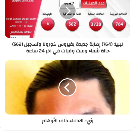
ل
إ
ل
ك
ت
ر
ليبيا: (764) إصابة جديدة بفيروس كورونا وتسجيل (562)
و
حالة شفاء وست وفيات في آخر 24 ساعة
ن
ي
رأي- الاختباء خلف الأوهام