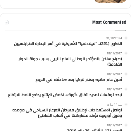
Most Commented
31/10/2024
الذكرى (221).. “فيلادلفيا” الأمريكية في أسر البحارة الطرابلسيين
18/11/2017
(صباح ساخن بالمؤتمر الوطني العام الليبي بسبب جولة الحوار
القادمة)
18/11/2017
أمين عام «ناتو» يعتذر لتركيا بعد «حادثة» في النروج
18/11/2017
تبدد توقعات تمديد اتفاق «أوبك» لخفض الإنتاج يدفع النفط للارتفاع
منذ 14 ساعة
تواصل الاستعدادات لإطلاق مهرجان العرعار السياحي في موعده
وفرق أوروبية تؤكد مشاركتها في ألعاب الشاطئ
18/11/2017
العدد 121، الثلاثاء، 26 يناير 2016