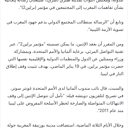
بشأن تفاهمات المغرب إلى المجتمعين في مؤتمر (برلين2)”.
وتابع أن “الرسالة ستطالب المجتمع الدولي بدعم جهود المغرب في
تسوية الأزمة الليبية”.
ومن المقرر أن يعقد الإثنين، ما يمكن تسميته “مؤتمر برلين2″، عبر
تقنية التواصل المرئي، برعاية ألمانيا والأمم المتحدة، وبمشاركة
وزراء وممثلين عن الدول والمنظمات الدولية والإقليمية نفسها التي
حضرت مؤتمر برلين، في 19 يناير الماضي، بهدف تثبيت وقف إطلاق
النار في ليبيا.
والسبت، قال نائب مندوب ألمانيا لدى الأمم المتحدة غونتر سوتر،
في تصريح لتلفزيون دويتشه فيله: “نأمل أن نتوصل الإثنين إلى وقف
الانتهاكات المتواصلة والصارخة لحظر الأسلحة المفروض على ليبيا
منذ عام 2011”.
وخلال الأيام الثلاثة الماضية، استضافت مدينة بوزنيقة المغربية جولة