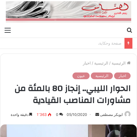
بحث
الق
عن
صفحة وحكاية،
الرئيسية
/
الرئيسية
/
اخبار
اخبار
الرئيسية
عيون
الحوار الليبي.. إنجاز 80 بالمئة من
مشاورات المناصب القيادية
ابوبكر مصطفى
أ
05/10/2020
0
1٬363
دقيقة واحدة
ر
س
ل