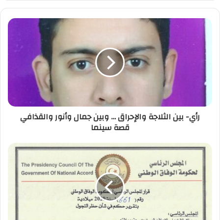
ر
ي
د
ك
ا
ل
إ
ل
ك
ت
ر
رأي- بين الثلاجة والإحراق … وبين جمال وأنور والقذافي
و
قصة سينما
ن
ي