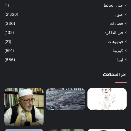
على الحائط
(1)
عيون
(2٬620)
فضاءات
(336)
في الذاكرة
(132)
فيديوهات
(21)
كورونا
(591)
ليبيا
(666)
اخر المقالات