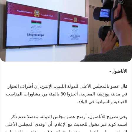
ب
ر
ي
د
ا
إ
ل
ك
ت
ر
الأناضول-
و
ن
قال
عضو بالمجلس الأعلى للدولة الليبي، الإثنين، إن أطراف الحوار
ي
في مدينة بوزنيقة المغربية، أنجزوا 80 بالمئة من مشاورات المناصب
ا
القيادية والسيادية في البلاد.
وفي تصريح للأناضول، أوضح عضو مجلس الدولة، مفضلا عدم ذكر
اسمه كونه غير مخول للحديث مع الإعلام، أن “وفدي المجلس الأعلى
للدولة، ومجلس النواب بمدينة طبرق (شرق)، سيبعثان رسالة إيجابية