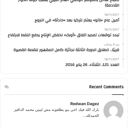
القادمة)
18/11/2017
أمين عام «ناتو» يعتذر لتركيا بعد «حادثة» في النروج
18/11/2017
تبدد توقعات تمديد اتفاق «أوبك» لخفض الإنتاج يدفع النفط للارتفاع
منذ 4 ساعات
قريبًا.. انطلاق الدورة الثالثة لجائزة كامل المقهور للقصة القصيرة
18/11/2017
العدد 121، الثلاثاء، 26 يناير 2016
Recent Comments
Redwan Dagez
بارك الله فيك اخي يبو يطلعونه مش ليبين محمد الداقيز
الحمدلله...