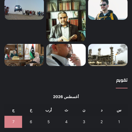
تقويم
أغسطس 2026
س
د
ن
ث
أرب
خ
ج
7
6
5
4
3
2
1