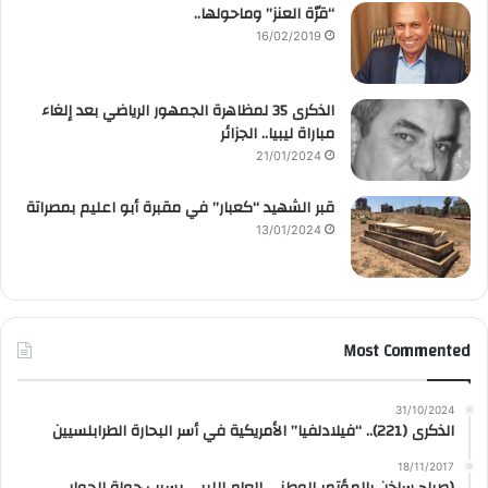
“قرّة العنز” وماحولها..
16/02/2019
الذكرى 35 لمظاهرة الجمهور الرياضي بعد إلغاء
مباراة ليبيا.. الجزائر
21/01/2024
قبر الشهيد “كعبار” في مقبرة أبو اعليم بمصراتة
13/01/2024
Most Commented
31/10/2024
الذكرى (221).. “فيلادلفيا” الأمريكية في أسر البحارة الطرابلسيين
18/11/2017
(صباح ساخن بالمؤتمر الوطني العام الليبي بسبب جولة الحوار