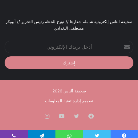
صحيقة الناس إلكترونية شاملة شعارها // نؤرخ للحظة رئيس التحرير // أبوبكر
مصطفى البغدادي
أدخل
بريدك
الإلكتروني
صحيفة ألناس 2026
تصميم إدارة تقنية المعلومات
فيسبوك
تويتر
يوتيوب
انستقرام