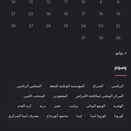
14
13
12
11
10
9
8
21
20
19
18
17
16
15
28
27
26
25
24
23
22
31
30
29
« يوليو
وسوم
الرئاسي
السراج
المؤسسة الوطنية للنفط
المجلس الرئاسي
المركز الوطني لمكافحة الأمراض
المفقودين
المنتخب الليبي
الهجرة
الوضع الوبائي
ترامب
حفتر
درنة
كرة القدم
كورونا
كورونا ليبيا
ليبيا
محمود أبوزنداح
مصرف ليبيا المركزي