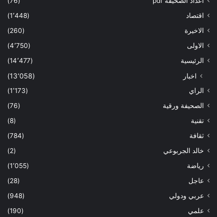
اعداد الصحيفة pdf
(76)
اقتصاد
(1٬448)
الاخيرة
(260)
الاولى
(4٬750)
الرئيسية
(14٬477)
اخبار
(13٬058)
الراي
(1٬173)
الصحيفة ورقية
(76)
تقنية
(8)
ثقافة
(784)
خالد الجربوعي
(2)
رياضة
(1٬055)
عاجل
(28)
عربي ودولي
(948)
علمي
(190)