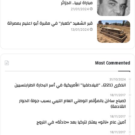
مباراة ليبيا.. الجزائر
21/01/2024
قبر الشهيد “كعبار” في مقبرة أبو اعليم بمصراتة
13/01/2024
Most Commented
31/10/2024
الذكرى (221).. “فيلادلفيا” الأمريكية في أسر البحارة الطرابلسيين
18/11/2017
(صباح ساخن بالمؤتمر الوطني العام الليبي بسبب جولة الحوار
القادمة)
18/11/2017
أمين عام «ناتو» يعتذر لتركيا بعد «حادثة» في النروج
18/11/2017