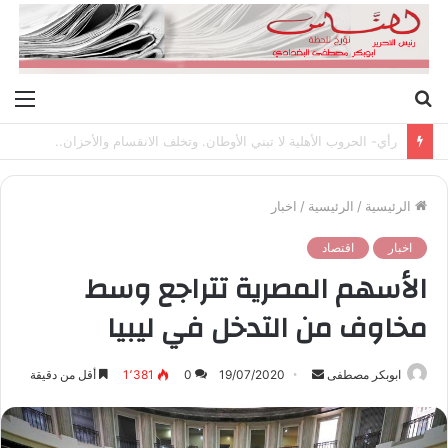
بحث
الق
عن
رأي- الحروب الأهلية لا تبني الأوطان. وتخلف الانقسام والأحزان..
الرئيسية
/
الرئيسية
/
اخبار
اخبار
اقتصاد
الأسهم المصرية تتراجع وسط
مخاوف من التدخل في ليبيا
ابوبكر مصطفى
أ
19/07/2020
0
1٬381
أقل من دقيقة
ر
س
ل