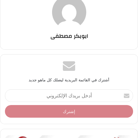
ابوبكر مصطفى
أشترك في القائمة البريدية ليصلك كل ماهو جديد
أ
د
خ
ل
ب
ر
ي
د