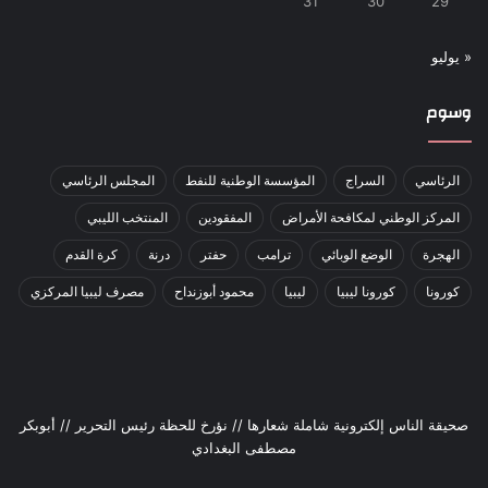
31
30
29
« يوليو
وسوم
الرئاسي
السراج
المؤسسة الوطنية للنفط
المجلس الرئاسي
المركز الوطني لمكافحة الأمراض
المفقودين
المنتخب الليبي
الهجرة
الوضع الوبائي
ترامب
حفتر
درنة
كرة القدم
كورونا
كورونا ليبيا
ليبيا
محمود أبوزنداح
مصرف ليبيا المركزي
صحيقة الناس إلكترونية شاملة شعارها // نؤرخ للحظة رئيس التحرير // أبوبكر
مصطفى البغدادي