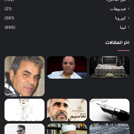
فيديوهات
(21)
كورونا
(591)
ليبيا
(666)
اخر المقالات