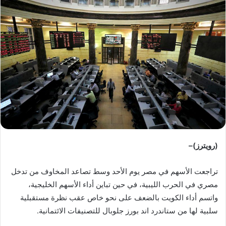
ب
ر
ي
د
ا
إ
ل
ك
ت
ر
و
ن
(رويترز)–
ي
ا
تراجعت الأسهم في مصر يوم الأحد وسط تصاعد المخاوف من تدخل
مصري في الحرب الليبية، في حين تباين أداء الأسهم الخليجية،
واتسم أداء الكويت بالضعف على نحو خاص عقب نظرة مستقبلية
سلبية لها من ستاندرد اند بورز جلوبال للتصنيفات الائتمانية.