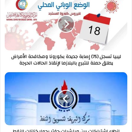
ك
ا
ل
إ
ل
ك
ت
ر
ليبيا تسجل (75) إصابة جديدة بكورونا ومكافحة الأمراض
و
يطلق حملة للتبرع بالبلازما لإنقاذ الحالات الحرجة
ن
ي
اندلاع اشتباكات بين ميلشيات حفتر بجوار خزانات النفط