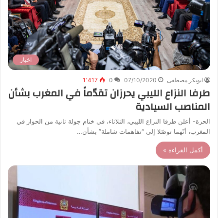
اخبار
ابوبكر مصطفى
07/10/2020
0
1٬417
طرفا النزاع الليبي يحرزان تقدّماً في المغرب بشأن
المناصب السيادية
الحرة- أعلن طرفا النزاع الليبي، الثلاثاء، في ختام جولة ثانية من الحوار في
المغرب، أنّهما توصّلا إلى “تفاهمات شاملة” بشأن…
أكمل القراءة »