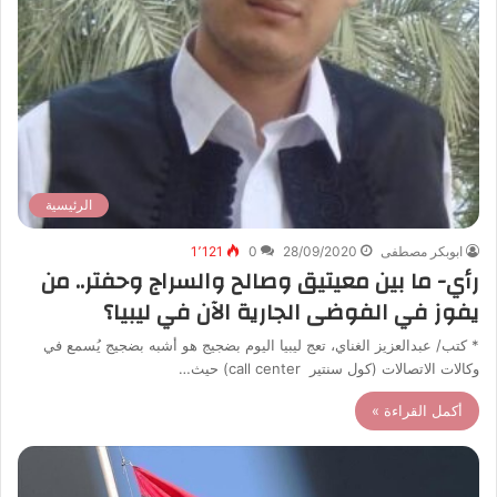
الرئيسية
ابوبكر مصطفى
28/09/2020
0
1٬121
رأي- ما بين معيتيق وصالح والسراج وحفتر.. من
يفوز في الفوضى الجارية الآن في ليبيا؟
* كتب/ عبدالعزيز الغناي، تعج ليبيا اليوم بضجيج هو أشبه بضجيج يُسمع في
وكالات الاتصالات (كول سنتير call center) حيث…
أكمل القراءة »