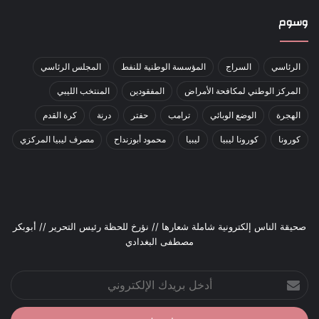
وسوم
الرئاسي
السراج
المؤسسة الوطنية للنفط
المجلس الرئاسي
المركز الوطني لمكافحة الأمراض
المفقودين
المنتخب الليبي
الهجرة
الوضع الوبائي
ترامب
حفتر
درنة
كرة القدم
كورونا
كورونا ليبيا
ليبيا
محمود أبوزنداح
مصرف ليبيا المركزي
صحيقة الناس إلكترونية شاملة شعارها // نؤرخ للحظة رئيس التحرير // أبوبكر
مصطفى البغدادي
أدخل
بريدك
الإلكتروني