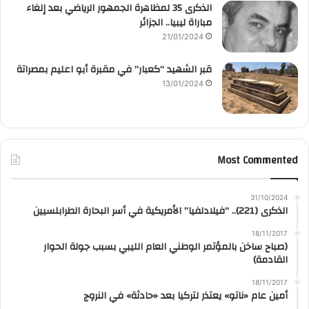
الذكرى 35 لمظاهرة الجمهور الرياضي بعد إلغاء
مباراة ليبيا.. الجزائر
21/01/2024
قبر الشهيد “كعبار” في مقبرة أبو اعليم بمصراتة
13/01/2024
Most Commented
31/10/2024
الذكرى (221).. “فيلادلفيا” الأمريكية في أسر البحارة الطرابلسيين
18/11/2017
(صباح ساخن بالمؤتمر الوطني العام الليبي بسبب جولة الحوار
القادمة)
18/11/2017
أمين عام «ناتو» يعتذر لتركيا بعد «حادثة» في النروج